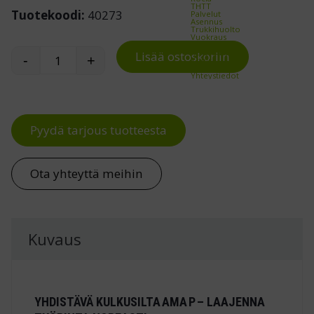
THTT
Tuotekoodi:
40273
Palvelut
Asennus
Trukkihuolto
Vuokraus
Punchout
Referenssit
Lisää ostoskoriin
-
+
Yritys
Yhdistävä kulkusilta tuotteelle AMA P määrä
Ajankohtaista
Yhteystiedot
Pyydä tarjous tuotteesta
Ota yhteyttä meihin
Kuvaus
YHDISTÄVÄ KULKUSILTA AMA P – LAAJENNA