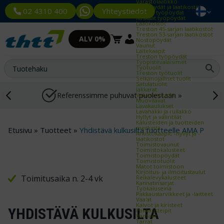
Varastolaatikko
Työpöydät ja laatikostot
Yhteystiedot
02 4310 400
Kevyet työpöydät
Raskaat työpöydät
Laatikostot
Treston 45-sarjan laatikostot
Treston 53-sarjan laatikostot
ALV 0%
Nostopöydät
Vaunut
Laitekaapit
Treston työpöydät
Työpistevalaisimet
Työtuolit
Treston työtuolit
Selkänojalliset tuolit
Satulatuolit
Jakkarat
Referenssimme puhuvat puolestaan »
Valvomotuolit
Muovilavat
Lavakaulukset
Lavahäkki ja rullakko
Hyllyt ja väliritilät
Kalusteiden ja tuotteiden
merkintä
Etusivu
»
Tuotteet
»
Yhdistävä kulkusilta tuotteelle AMA P
Arkistokaapit, -hyllyt ja -
laatikostot
Toimistovaunut
Toimistokalusteet
Toimistopöydät
Toimistotuolit
Matot toimistoon
Kirjoitus- ja ilmoitustaulut
Toimitusaika n. 2-4 vk
Reikälevykalusteet
Kannatinsarjat
Työkaluseinä
Pakkaustarvikkeet ja -laitteet
Vaa'at
Kalvot ja kiristeet
YHDISTÄVÄ KULKUSILTA
Pakkausteipit
Vanteet
Tarrat