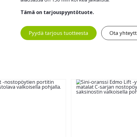
Tämä on tarjouspyyntötuote.
Pyydä tarjous tuotteesta
Ota yhteyt