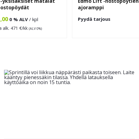
 -yksisaksiset matalat
Edmo Lift -nostopöytien
nostopöydät
ajoramppi
,00
Pyydä tarjous
0 % ALV
/ kpl
a alk.
471
€/kk
(ALV 0%)