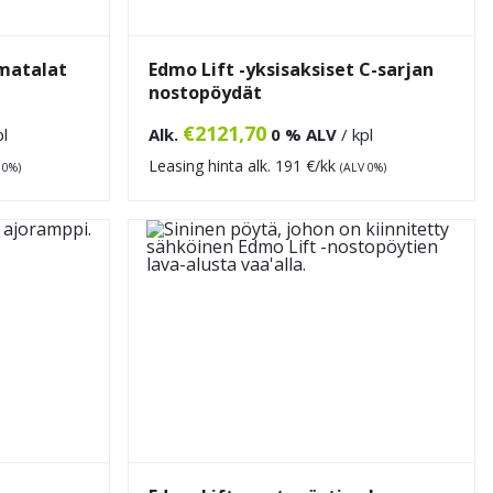
 matalat
Edmo Lift -yksisaksiset C-sarjan
nostopöydät
€
2121,70
pl
Alk.
0 % ALV
/ kpl
Leasing hinta alk.
191
€/kk
 0%)
(ALV 0%)