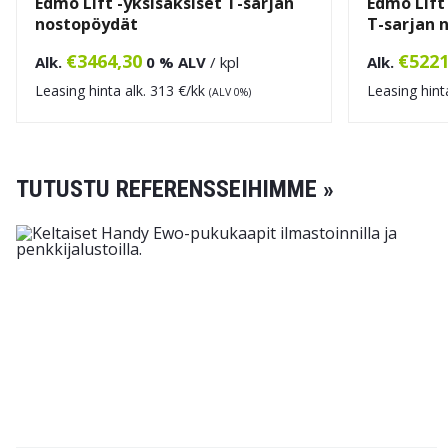
Edmo Lift -yksisaksiset T-sarjan
Edmo Lift
nostopöydät
T-sarjan 
€
3464,30
€
5221
Alk.
0 % ALV
/ kpl
Alk.
Leasing hinta alk.
313
€/kk
Leasing hint
(ALV 0%)
TUTUSTU REFERENSSEIHIMME »