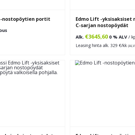
 -nostopöytien portit
Edmo Lift -yksisaksiset
C-sarjan nostopöydät
ous
€
3645,60
Alk.
0 % ALV
/ k
Leasing hinta alk.
329
€/kk
(ALV