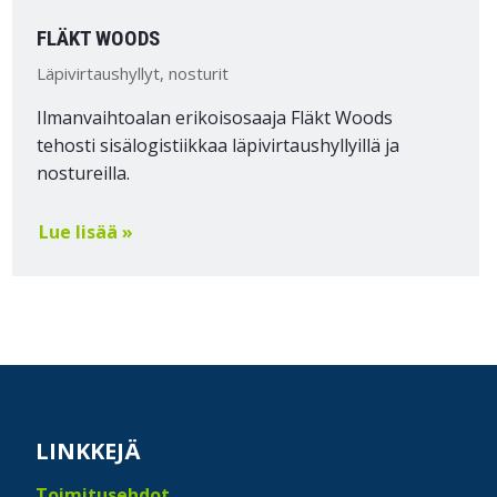
FLÄKT WOODS
Läpivirtaushyllyt, nosturit
Ilmanvaihtoalan erikoisosaaja Fläkt Woods
tehosti sisälogistiikkaa läpivirtaushyllyillä ja
nostureilla.
Lue lisää »
LINKKEJÄ
Toimitusehdot