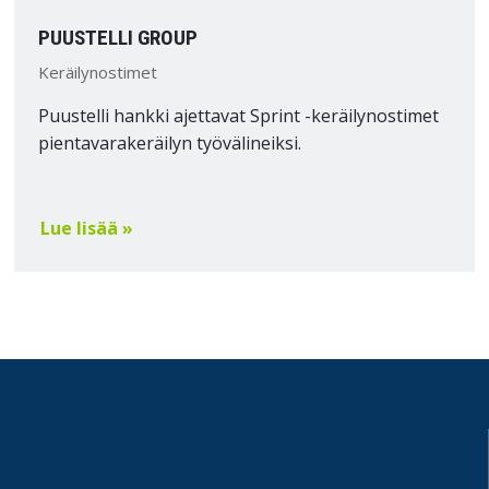
PUUSTELLI GROUP
Keräilynostimet
Puustelli hankki ajettavat Sprint -keräilynostimet
pientavarakeräilyn työvälineiksi.
Lue lisää »