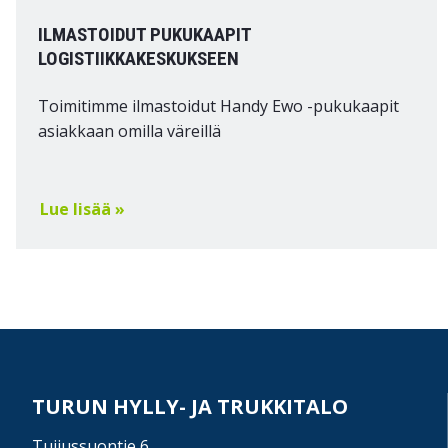
ILMASTOIDUT PUKUKAAPIT
LOGISTIIKKAKESKUKSEEN
Toimitimme ilmastoidut Handy Ewo -pukukaapit
asiakkaan omilla väreillä
Lue lisää »
TURUN HYLLY- JA TRUKKITALO
Tuijussuontie 6