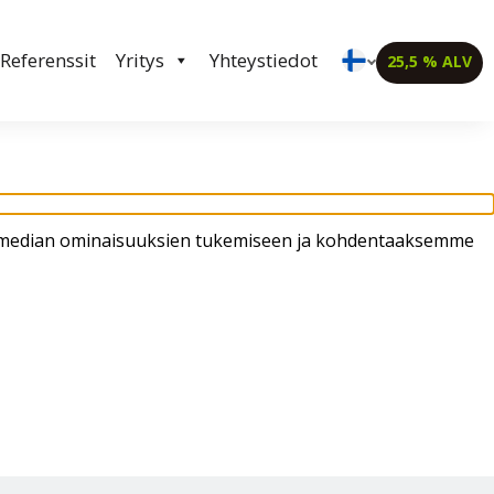
in klo 8-16
02 4310 400
myynti@thtt.fi
Referenssit
Yritys
Yhteystiedot
25,5 % ALV
sen median ominaisuuksien tukemiseen ja kohdentaaksemme