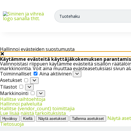
Meiltä saat varasto-, teollisuus- ja arkistokalusteet sekä trukit
Hallinnoi evästeiden suostumusta
Käytämme evästeitä käyttäjäkokemuksen parantamis
Valinnoistasi riippuen käytämme evästeitä sisällön räätäl
markkinointia. Voit aina muuttaa evästeasetuksiasi sivun al
Toiminnalliset
Toiminnalliset
Aina aktiivinen
Asetukset
Asetukset
Tilastot
Tilastot
Markkinointi
Markkinointi
Hallitse vaihtoehtoja
Hallinnoi palveluita
Hallitse {vendor_count} toimittajia
Lue lisää näistä tarkoituksista
Näytä ase
Hyväksy
Kiellä
Näytä asetukset
Tallenna asetukset
Tietosuoja