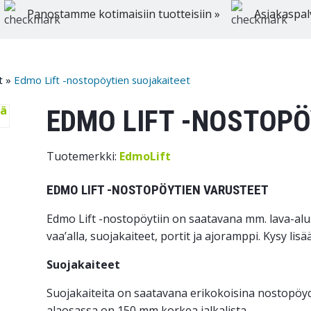
Panostamme kotimaisiin tuotteisiin »
Asiakaspal
t
»
Edmo Lift -nostopöytien suojakaiteet
EDMO LIFT -NOSTOPÖ
Tuotemerkki:
EdmoLift
EDMO LIFT -NOSTOPÖYTIEN VARUSTEET
Edmo Lift -nostopöytiin on saatavana mm. lava-alu
vaa’alla, suojakaiteet, portit ja ajoramppi. Kysy lis
Suojakaiteet
Suojakaiteita on saatavana erikokoisina nostopö
alaosassa on 150 mm korkea jalkalista.