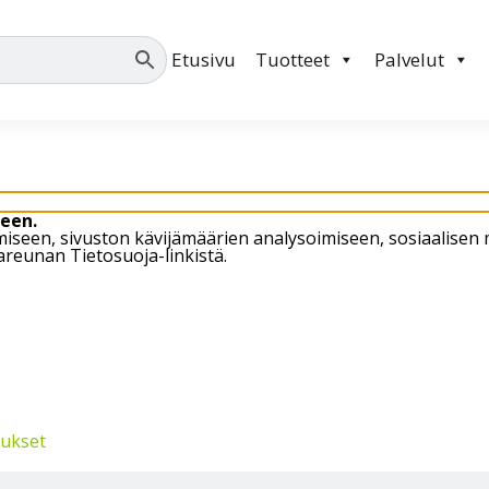
Palvelemme arkis
Etusivu
Tuotteet
Palvelut
een.
öimiseen, sivuston kävijämäärien analysoimiseen, sosiaali
areunan Tietosuoja-linkistä.
tukset