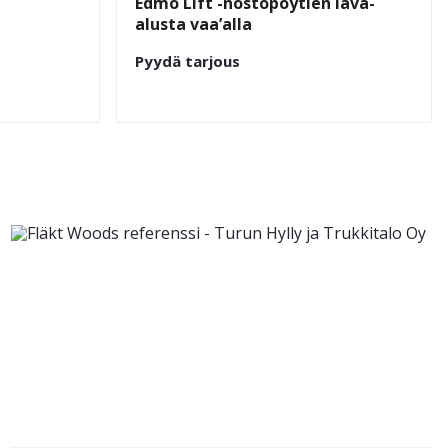
Edmo Lift -nostopöytien lava-
alusta vaa’alla
Pyydä tarjous