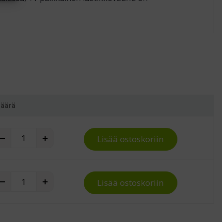
äärä
Laatikkovaunu 11 EUR-laatikolle quantity
+
Lisää ostoskoriin
Laatikkovaunu 11 EUR-laatikolle quantity
+
Lisää ostoskoriin