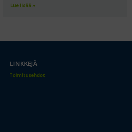
Lue lisää »
LINKKEJÄ
Toimitusehdot