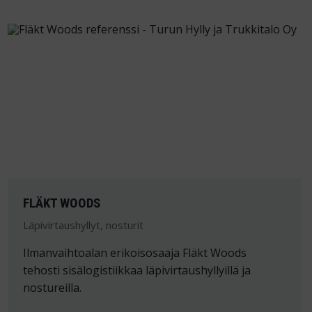
FLÄKT WOODS
Läpivirtaushyllyt, nosturit
Ilmanvaihtoalan erikoisosaaja Fläkt Woods
tehosti sisälogistiikkaa läpivirtaushyllyillä ja
nostureilla.