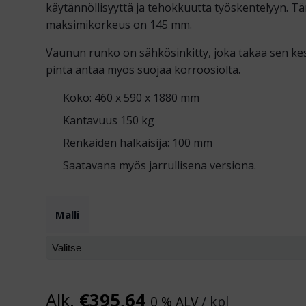
käytännöllisyyttä ja tehokkuutta työskentelyyn. Tä
maksimikorkeus on 145 mm.
Vaunun runko on sähkösinkitty, joka takaa sen kes
pinta antaa myös suojaa korroosiolta.
Koko: 460 x 590 x 1880 mm
Kantavuus 150 kg
Renkaiden halkaisija: 100 mm
Saatavana myös jarrullisena versiona.
Malli
Alk.
€
395,64
0 % ALV
/ kpl