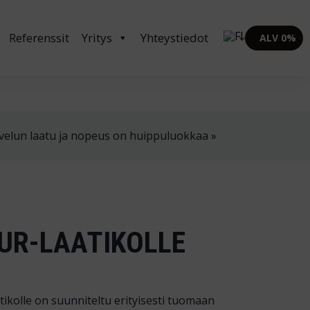
in klo 8-16
02 4310 400
myynti@thtt.fi
Referenssit
Yritys
Yhteystiedot
ALV 0%
velun laatu ja nopeus on huippuluokkaa »
UR-LAATIKOLLE
ikolle on suunniteltu erityisesti tuomaan