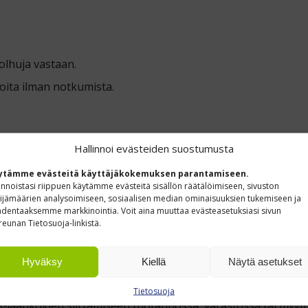
olhuja vastaan.
oita ilman notkumista.
Hallinnoi evästeiden suostumusta
poksilattiolla.
ytämme evästeitä käyttäjäkokemuksen parantamiseen.
innoistasi riippuen käytämme evästeitä sisällön räätälöimiseen, sivuston
ijämäärien analysoimiseen, sosiaalisen median ominaisuuksien tukemiseen ja
dentaaksemme markkinointia. Voit aina muuttaa evästeasetuksiasi sivun
reunan Tietosuoja-linkistä.
ön yhdellä silmäyksellä.
laa.
Hyväksy
Kiellä
Näytä asetukset
ä.
Tietosuoja
UR‑laatikoiden siirtämiseen tuotannossa, varastossa tai myy