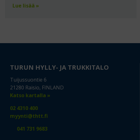
Lue lisää »
TURUN HYLLY- JA TRUKKITALO
Tuijussuontie 6
21280 Raisio, FINLAND
Katso kartalla »
02 4310 400
myynti@thtt.fi
041 731 9683