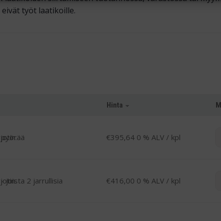
ivät työt laatikoille.
Hinta
M
-
 pyörää
€
395,64
0 % ALV
/ kpl
-
 joista 2 jarrullisia
€
416,00
0 % ALV
/ kpl