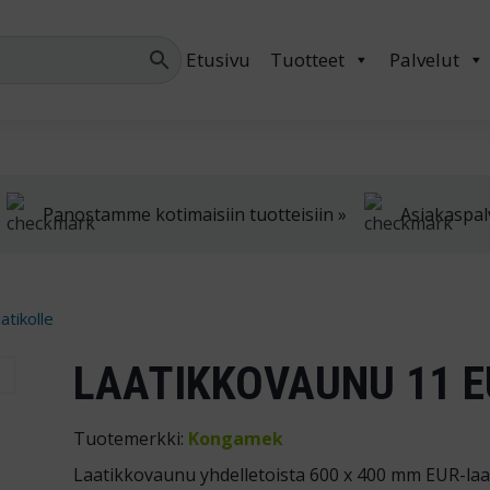
Palvelemme arkis
Etusivu
Tuotteet
Palvelut
Panostamme kotimaisiin tuotteisiin »
Asiakaspal
atikolle
LAATIKKOVAUNU 11 E
Tuotemerkki:
Kongamek
Laatikkovaunu yhdelletoista 600 x 400 mm EUR-laat