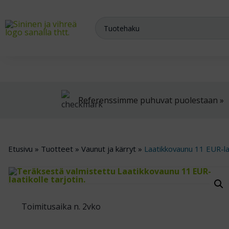
Meiltä saat varasto-, teollisuus- ja arkistokalusteet sekä trukit
Referenssimme puhuvat puolestaan »
Etusivu
»
Tuotteet
»
Vaunut ja kärryt
»
Laatikkovaunu 11 EUR-la
Toimitusaika n. 2vko