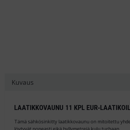
Kuvaus
LAATIKKOVAUNU 11 KPL EUR‑LAATIKOILL
Tämä sähkösinkitty laatikkovaunu on mitoitettu yhdell
löytyvät nopeasti eikä hyllymetrejä kulu turhaan.