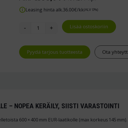
Leasing hinta alk.
36.00
€/kk
(ALV 0%)
Lisää ostoskoriin
-
+
Laatikkovaunu 11 EUR-laatikolle määrä
Pyydä tarjous tuotteesta
Ota yhteyt
E – NOPEA KERÄILY, SIISTI VARASTOINTI
etoista 600 × 400 mm EUR‑laatikolle (max korkeus 145 mm). Ku