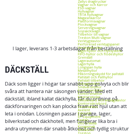
Zallys dragtruckar
Vagnar och Kärror
ESD‑vagnar
Hyllvagnar
TRTA hyllvagnar
Magasinkärror
Plattformsvagnar
Plockvagnar
Serveringsvagnar
Sopsäcksvagn
Tillbehör till vagnar
Treston Multi vagnar
Verktygstavlor
Perforerad verktygspanel
I lager, leverans 1-3 arbetsdagar från beställning
Verktygskrokar
Lagerhyllor och Hyllsystem
FIFO‑hyllor och flödeshyllor
Grenställ
Lagerautomat
Lagerhylla
DÄCKSTÄLL
Longspan hylla
Metallhyllor
Påkörningsskydd för pallställ
Pallställ och Pallhyllor
Pallställ tillbehör
Däck som ligger i högar tar snabbt upp golvyta och blir
Utdragsenhet
Småvaruhyllor
svåra att hantera när säsongen vänder. Med ett
Kontorsmöbler
Kontorsmattor
Kontorsstolar
däckställ, ibland kallat däckhylla, får du ordning på
Whiteboard och anslagstavlor
Kontorsskrivbord
däckförvaringen och kan plocka fram rätt hjul utan att
Varumärken
Axelent
leta i onödan. Lösningen passar i garage, lager,
Edmolift
EP-Equipment
Kasten
bilverkstad och däckhotell, men fungerar lika bra i
Kito Erikkilä
Kongamek
andra utrymmen där snabb åtkomst och tydlig struktur
Mitsubishi
Treston