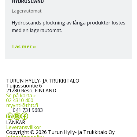
HYDROSCAND
Lagerautomat
Hydroscands plockning av långa produkter löstes
med en lagerautomat.
Läs mer »
TURUN HYLLY- JA TRUKKITALO
Tuijussuontie 6
21280 Reso, FINLAND
Se på karta »
02 4310 400
myynti@thtt.fi
041 731 9683
LinkedIn
Instagram
Facebook
LÄNKAR
Leveransvillkor
Copyright © 2026 Turun Hylly- ja Trukkitalo Oy