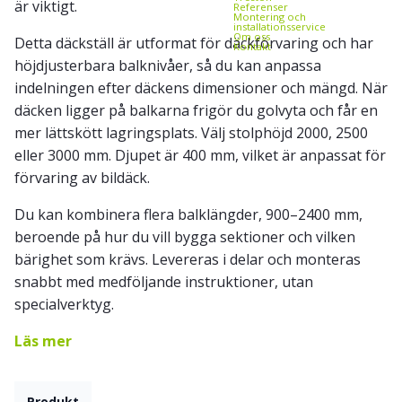
är viktigt.
Referenser
Montering och
installationsservice
Om oss
Detta däckställ är utformat för däckförvaring och har
Kontakt
höjdjusterbara balknivåer, så du kan anpassa
indelningen efter däckens dimensioner och mängd. När
däcken ligger på balkarna frigör du golvyta och får en
mer lättskött lagringsplats. Välj stolphöjd 2000, 2500
eller 3000 mm. Djupet är 400 mm, vilket är anpassat för
förvaring av bildäck.
Du kan kombinera flera balklängder, 900–2400 mm,
beroende på hur du vill bygga sektioner och vilken
bärighet som krävs. Levereras i delar och monteras
snabbt med medföljande instruktioner, utan
specialverktyg.
Läs mer
Produkt