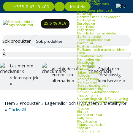
Staplingsvagnar
Plastic Storage Bins
Kontakt
+358 2 4310 400
Plastlådor
Återvunnen plast back
Backskåp
Backställ med plockbackar
Backvagnar
25,5 % ALV
Eurobackar
Lagerlådor
Lagerlådor
Plocklådor för smådelar
Sortimentskåp
Treston plockbackar
Sök produkter
Plastpallar
Rostfria möbler
×
Rullbanor och maskinskridskor
Skåp
Brandsäkra skåp
Kemikalieskåp
Metallskåp
Läs mer om
Nyckelskåp
Vi erbjuder ofta
Snabb och
Plåtskåp
våra
Säkerhetsskåp
europeiska
förstklassig
Stålskåp
referensprojekt
Verktygsskåp
alternativ. »
kundservice. »
Verktygsvagn
»
Städutrustning och
Avfallshantering
Sopkärl & Avfallsbehållare
Tippcontainer
Uppsamlingskärl & Fathantering
Stegar och arbetsplattformar
Hem
»
Produkter
»
Lagerhyllor och Hyllsystem
»
Metallhyllor
Stegtillbehör
Truckar
»
Däckställ
Eltruck
Motviktstruckar
Pallyftare
Plocktruckar
Skjutstativtruckar
Staplare
Trucktillbehör