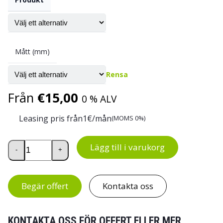
Mått (mm)
Rensa
Från
€
15,00
0 % ALV
Leasing pris från
1
€/mån
(MOMS 0%)
Däckställ mängd
Lägg till i varukorg
-
+
Begär offert
Kontakta oss
KONTAKTA OSS FÖR OFFERT ELLER MER