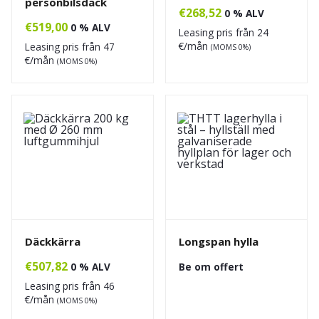
personbilsdäck
€
268,52
0 % ALV
€
519,00
0 % ALV
Leasing pris från
24
€/mån
Leasing pris från
47
(MOMS 0%)
€/mån
(MOMS 0%)
Däckkärra
Longspan hylla
€
507,82
0 % ALV
Be om offert
Leasing pris från
46
€/mån
(MOMS 0%)