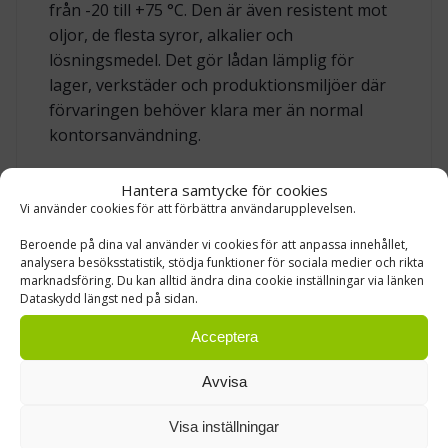
från -20 till +75 °C. Den är även resistent mot
oljor, de flesta syror, alkalier och
lösningsmedel. Det gör lådan lämplig för
lager, verkstäder och produktionsmiljöer där
förvaringen behöver klara mer än normal
kontorsanvändning.
Hantera samtycke för cookies
TEKNISKA DATA
Vi använder cookies för att förbättra användarupplevelsen.
Beroende på dina val använder vi cookies för att anpassa innehållet,
ReBOX 6410-30R lagerlåda, tidiga
Produkt
analysera besöksstatistik, stödja funktioner för sociala medier och rikta
marknadsföring. Du kan alltid ändra dina cookie inställningar via länken
Grå
Färg
Dataskydd längst ned på sidan.
400 x 94 x 80 mm
Yttermått (D x B x H)
Acceptera
360 x 77 x 75 mm
Innermått
Avvisa
2,1 l
Volym
Visa inställningar
Återvunnen polypropen (PP)