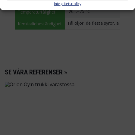
Material
Integritetspolicy
-20…+75 °C
Temperaturtålighet
Tål oljor, de flesta syror, alkalier
Kemikaliebeständighet
SE VÅRA REFERENSER »