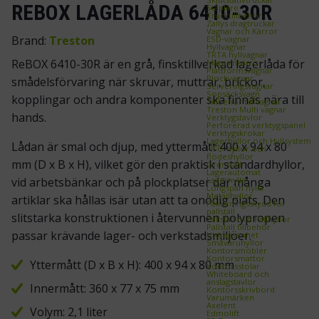
REBOX LAGERLÅDA 6410-30R
Staplare
Trucktillbehör
Zallys dragtruckar
Vagnar och Kärror
Brand:
Treston
ESD‑vagnar
Hyllvagnar
TRTA hyllvagnar
ReBOX 6410-30R är en grå, finsktillverkad lagerlåda för
Magasinkärror
Plattformsvagnar
Plockvagnar
smådelsförvaring när skruvar, muttrar, brickor,
Serveringsvagnar
Sopsäcksvagn
kopplingar och andra komponenter ska finnas nära till
Tillbehör till vagnar
Treston Multi vagnar
hands.
Verktygstavlor
Perforerad verktygspanel
Verktygskrokar
Lagerhyllor och Hyllsystem
Lådan är smal och djup, med yttermått 400 x 94 x 80
FIFO‑hyllor och
flödeshyllor
mm (D x B x H), vilket gör den praktisk i standardhyllor,
Grenställ
Lagerautomat
Lagerhylla
vid arbetsbänkar och på plockplatser där många
Longspan hylla
Metallhyllor
artiklar ska hållas isär utan att ta onödig plats. Den
Påkörningsskydd för
pallställ
slitstarka konstruktionen i återvunnen polypropen
Pallställ och Pallhyllor
Pallställ tillbehör
passar krävande lager- och verkstadsmiljöer.
Utdragsenhet
Småvaruhyllor
Kontorsmöbler
Kontorsmattor
Yttermått (D x B x H): 400 x 94 x 80 mm
Kontorsstolar
Whiteboard och
anslagstavlor
Innermått: 360 x 77 x 75 mm
Kontorsskrivbord
Varumärken
Axelent
Volym: 2,1 liter
Edmolift