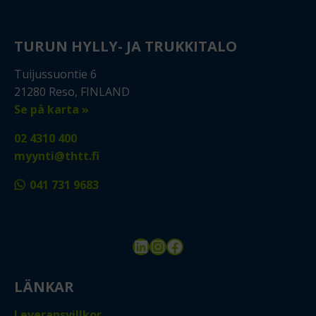
TURUN HYLLY- JA TRUKKITALO
Tuijussuontie 6
21280 Reso, FINLAND
Se på karta »
02 4310 400
myynti@thtt.fi
041 731 9683
LinkedIn
Instagram
Facebook
LÄNKAR
Leveransvillkor