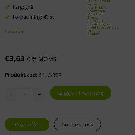
EP-Equipment
Kasten
Färg: grå
Kito Erikkilä
Kongamek
Mitsubishi
Förpackning: 40 st
Treston
Referenser
Montering och
installationsservice
Om oss
Läs mer
Kontakt
€
3,63
0 % MOMS
Produktkod:
6410-30R
Lägg till i varukorg
-
+
ReBOX lagerlåda 6410-30R mängd
Begär offert
Kontakta oss