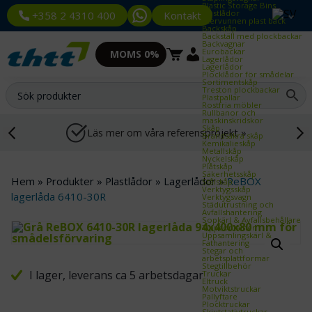
Plastic Storage Bins
Plastlådor
Kontakt
+358 2 4310 400
Återvunnen plast back
Backskåp
Backställ med plockbackar
Backvagnar
Eurobackar
MOMS 0%
Lagerlådor
Lagerlådor
Plocklådor för smådelar
Sortimentskåp
Treston plockbackar
Plastpallar
Rostfria möbler
Rullbanor och
maskinskridskor
Skåp
Läs mer om våra referensprojekt »
Brandsäkra skåp
Kemikalieskåp
Metallskåp
Nyckelskåp
Plåtskåp
Säkerhetsskåp
Hem
»
Produkter
»
Plastlådor
»
Lagerlådor
»
ReBOX
Stålskåp
Verktygsskåp
lagerlåda 6410-30R
Verktygsvagn
Städutrustning och
Avfallshantering
Sopkärl & Avfallsbehållare
Tippcontainer
Uppsamlingskärl &
Fathantering
Stegar och
arbetsplattformar
Stegtillbehör
I lager, leverans ca 5 arbetsdagar
Truckar
Eltruck
Motviktstruckar
Pallyftare
Plocktruckar
Skjutstativtruckar