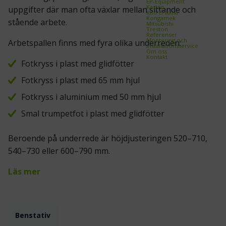
EP-Equipment
Kasten
uppgifter där man ofta växlar mellan sittande och
Kito Erikkilä
Kongamek
stående arbete.
Mitsubishi
Treston
Referenser
Montering och
Arbetspallen finns med fyra olika underreden:
installationsservice
Om oss
Kontakt
Fotkryss i plast med glidfötter
Fotkryss i plast med 65 mm hjul
Fotkryss i aluminium med 50 mm hjul
Smal trumpetfot i plast med glidfötter
Beroende på underrede är höjdjusteringen 520–710,
540–730 eller 600–790 mm.
Läs mer
Benstativ