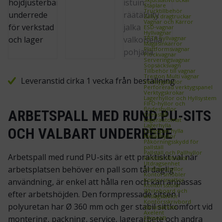
Staplare
Trucktillbehör
Zallys dragtruckar
Vagnar och Kärror
ESD‑vagnar
Hyllvagnar
TRTA hyllvagnar
Magasinkärror
Plattformsvagnar
Plockvagnar
Serveringsvagnar
Sopsäcksvagn
Tillbehör till vagnar
Treston Multi vagnar
Leveranstid cirka 1 vecka från beställning
Verktygstavlor
Perforerad verktygspanel
Verktygskrokar
Lagerhyllor och Hyllsystem
FIFO‑hyllor och
flödeshyllor
ARBETSPALL MED RUND PU-SITS
Grenställ
Lagerautomat
Lagerhylla
OCH VALBART UNDERREDE
Longspan hylla
Metallhyllor
Påkörningsskydd för
pallställ
Pallställ och Pallhyllor
Arbetspall med rund PU-sits är ett praktiskt val när
Pallställ tillbehör
Utdragsenhet
arbetsplatsen behöver en pall som tål daglig
Småvaruhyllor
Kontorsmöbler
Kontorsmattor
användning, är enkel att hålla ren och kan anpassas
Kontorsstolar
Whiteboard och
efter arbetshöjden. Den formpressade sitsen i
anslagstavlor
Kontorsskrivbord
polyuretan har Ø 360 mm och ger stabil sittkomfort vid
Varumärken
Axelent
montering, packning, service, lagerarbete och andra
Edmolift