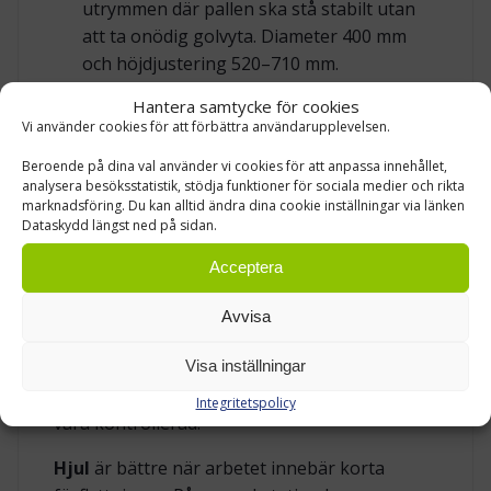
utrymmen där pallen ska stå stabilt utan
att ta onödig golvyta. Diameter 400 mm
och höjdjustering 520–710 mm.
Hantera samtycke för cookies
Vi använder cookies för att förbättra användarupplevelsen.
GLIDFÖTTER ELLER HJUL – VÄLJ EFTER
ARBETSMOMENTET
Beroende på dina val använder vi cookies för att anpassa innehållet,
analysera besöksstatistik, stödja funktioner för sociala medier och rikta
Glidfötter
är rätt val när arbetet kräver en
marknadsföring. Du kan alltid ändra dina cookie inställningar via länken
Dataskydd längst ned på sidan.
stadig sittplats. De passar vid
precisionsarbete, kontroll, finmontering och
Acceptera
andra moment där användaren inte ska rulla
iväg från arbetsobjektet. Ett fotkryss med
Avvisa
glidfötter ger en lugn och stabil känsla,
särskilt när arbetspallen används vid ett fast
Visa inställningar
bord eller i en arbetscell där varje rörelse ska
Integritetspolicy
vara kontrollerad.
Hjul
är bättre när arbetet innebär korta