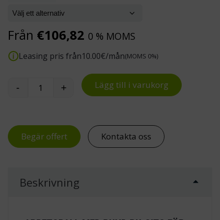
Från
€
106,82
0 % MOMS
Leasing pris från
10.00
€/mån
(MOMS 0%)
Lägg till i varukorg
-
+
Arbetspall med rund PU-sits och valbart underr
Begär offert
Kontakta oss
Beskrivning