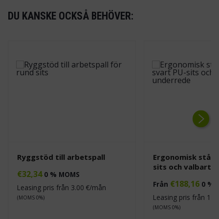
DU KANSKE OCKSÅ BEHÖVER:
Next
Ryggstöd till arbetspall
Ergonomisk ståst
sits och valbart 
€
32,34
0 % MOMS
€
188,16
Från
0 %
Leasing pris från
3.00
€/mån
Leasing pris från
17.
(MOMS 0%)
(MOMS 0%)