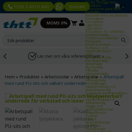
Plastic Storage Bins
Plastlådor
Kontakt
+358 2 4310 400
Återvunnen plast back
Backskåp
Backställ med plockbackar
Backvagnar
Eurobackar
MOMS 0%
Lagerlådor
Lagerlådor
Plocklådor för smådelar
Sortimentskåp
Treston plockbackar
Plastpallar
Rostfria möbler
Rullbanor och
maskinskridskor
Skåp
Läs mer om våra referensprojekt »
Brandsäkra skåp
Kemikalieskåp
Metallskåp
Nyckelskåp
Plåtskåp
Säkerhetsskåp
Hem
»
Produkter
»
Arbetsstolar
»
Arbetspallar
»
Arbetspall
Stålskåp
Verktygsskåp
med rund PU-sits och valbart underrede
Verktygsvagn
Städutrustning och
Avfallshantering
Sopkärl & Avfallsbehållare
Tippcontainer
Uppsamlingskärl &
Fathantering
Stegar och
arbetsplattformar
Stegtillbehör
Truckar
Eltruck
Motviktstruckar
Pallyftare
Plocktruckar
Skjutstativtruckar