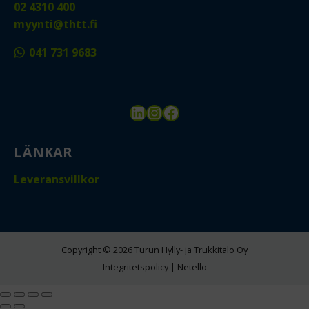
02 4310 400
myynti@thtt.fi
041 731 9683
LinkedIn
Instagram
Facebook
LÄNKAR
Leveransvillkor
Copyright © 2026 Turun Hylly- ja Trukkitalo Oy
Integritetspolicy
|
Netello