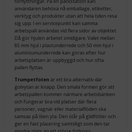
förflyttningar. På en packstation kan
användaren behöva nå emballage, etiketter,
verktyg och produkter utan att hela tiden resa
sig upp. I en servicepunkt kan samma
arbetspall användas vid flera sidor av objektet.
Då gör hjulen arbetet smidigare. Valet mellan
65 mm hjul i plastunderrede och 50 mm hjul i
aluminiumunderrede kan göras efter hur
arbetsplatsen är uppbyggd och hur ofta
pallen flyttas.
Trumpetfoten
är ett bra alternativ där
golvytan är knapp. Den smala formen gör att
arbetspallen kommer närmare arbetsbänken
och fungerar bra vid platser där flera
personer, vagnar eller materialflöden ska
samsas på liten yta. Den står på glidfötter och
ger en fast placering samtidigt som den tar
mindre plats än ett större fotkryss.