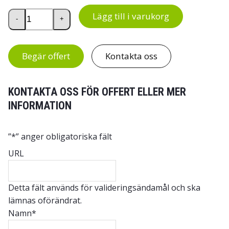
Economy skrivbord med rak skiva mängd
Lägg till i varukorg
-
+
Begär offert
Kontakta oss
KONTAKTA OSS FÖR OFFERT ELLER MER
INFORMATION
”
*
” anger obligatoriska fält
URL
Detta fält används för valideringsändamål och ska
lämnas oförändrat.
Namn
*