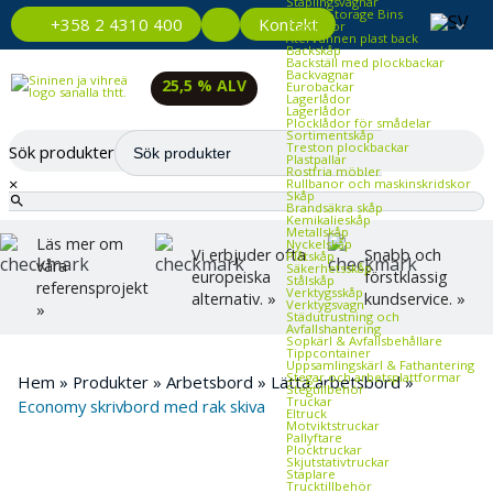
Staplingsvagnar
Plastic Storage Bins
Kontakt
+358 2 4310 400
Plastlådor
Återvunnen plast back
Backskåp
Backställ med plockbackar
Backvagnar
25,5 % ALV
Eurobackar
Lagerlådor
Lagerlådor
Plocklådor för smådelar
Sortimentskåp
Treston plockbackar
Sök produkter
Plastpallar
Rostfria möbler
×
Rullbanor och maskinskridskor
Skåp
Brandsäkra skåp
Kemikalieskåp
Metallskåp
Läs mer om
Nyckelskåp
Vi erbjuder ofta
Snabb och
Plåtskåp
våra
Säkerhetsskåp
europeiska
förstklassig
Stålskåp
referensprojekt
Verktygsskåp
alternativ. »
kundservice. »
Verktygsvagn
»
Städutrustning och
Avfallshantering
Sopkärl & Avfallsbehållare
Tippcontainer
Uppsamlingskärl & Fathantering
Stegar och arbetsplattformar
Hem
»
Produkter
»
Arbetsbord
»
Lätta arbetsbord
»
Stegtillbehör
Truckar
Economy skrivbord med rak skiva
Eltruck
Motviktstruckar
Pallyftare
Plocktruckar
Skjutstativtruckar
Staplare
Trucktillbehör