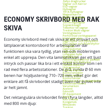
Zallys dragtruckar
Vagnar och Kärror
ESD‑vagnar
Hyllvagnar
TRTA hyllvagnar
Magasinkärror
ECONOMY SKRIVBORD MED RAK
Plattformsvagnar
Plockvagnar
Serveringsvagnar
Sopsäcksvagn
SKIVA
Tillbehör till vagnar
Treston Multi vagnar
Verktygstavlor
Perforerad verktygspanel
Verktygskrokar
Economy skrivbord med rak skiva är ett prisvärt och
Lagerhyllor och Hyllsystem
FIFO‑hyllor och flödeshyllor
lättplacerat kontorsbord för arbetsplatser där
Grenställ
Lagerautomat
funktionen ska vara tydlig, ytan ren och möbleringen
Lagerhylla
Longspan hylla
enkel att upprepa. Den vita laminatskivan ger ett ljust
Metallhyllor
Påkörningsskydd för pallställ
Pallställ och Pallhyllor
intryck och passar lika bra i ett enskilt kontor som i en
Pallställ tillbehör
Utdragsenhet
rad med flera arbetsstationer. De grå, runda Ø 60 mm
Småvaruhyllor
Kontorsmöbler
benen har höjdjustering 710–720 mm, vilket gör det
Kontorsmattor
Kontorsstolar
enklare att få skrivbordet stadigt även när golvet inte
Whiteboard och anslagstavlor
Kontorsskrivbord
Varumärken
är helt jämnt.
Axelent
Edmolift
EP-Equipment
Det rektangulära skrivbordet finns i fyra längder, alltid
Kasten
Kito Erikkilä
Kongamek
med 800 mm djup:
Mitsubishi
Treston