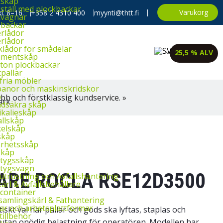
kskåp
ställ med plockbackar
Varukorg
l. 8–16.
+358 2 4310 400
myynti@thtt.fi
kvagnar
backar
rlådor
rlådor
klådor för smådelar
25,5 % ALV
imentskåp
ton plockbackar
tpallar
fria möbler
banor och maskinskridskor
p
bb och förstklassig kundservice. »
dsäkra skåp
kalieskåp
llskåp
elskåp
skåp
rhetsskåp
skåp
tygsskåp
tygsvagn
ARE ROCLA RSE12D3500
utrustning och Avfallshantering
ärl & Avfallsbehållare
container
amlingskärl & Fathantering
ar och arbetsplattformar
skt val när pallar och gods ska lyftas, staplas och
tillbehör
er utan onödig belastning för operatören. Modellen har