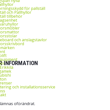
span hylla
llhyllor
rningsskydd för pallställ
täll och Pallhyllor
täll tillbehör
agsenhet
aruhyllor
torsmöbler
orsmattor
orsstolar
eboard och anslagstavlor
orsskrivbord
umärken
ent
lift
Equipment
R INFORMATION
en
Erikkilä
gamek
ubishi
ton
renser
ering och installationsservice
oss
akt
 lämnas oförändrat.