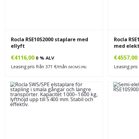
Rocla RSE10S2000 staplare med
Rocla RSE
ellyft
med elekt
€
4116,00
€
4557,00
0 % ALV
Leasing pris från
371
€/mån
Leasing pris
(MOMS 0%)