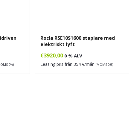
idriven
Rocla RSE10S1600 staplare med
elektriskt lyft
€
3920,00
0 % ALV
Leasing pris från
354
€/mån
MOMS 0%)
(MOMS 0%)