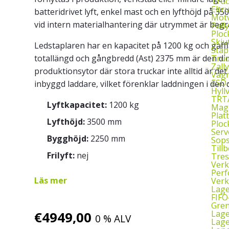
Truc
Eltr
batteridrivet lyft, enkel mast och en lyfthöjd på 3
Motv
vid intern materialhantering där utrymmet är begr
Pall
Ploc
Skju
Ledstaplaren har en kapacitet på 1200 kg och gaf
Stap
Truc
totallängd och gångbredd (Ast) 2375 mm är den di
Zall
produktionsytor där stora truckar inte alltid är det
Vagn
ESD
inbyggd laddare, vilket förenklar laddningen i den
Hyll
TRTA
Lyftkapacitet:
1200 kg
Mag
Plat
Lyfthöjd:
3500 mm
Ploc
Serv
Bygghöjd:
2250 mm
Sop
Till
Frilyft:
nej
Tres
Verk
Perf
Läs mer
Verk
Lage
FIFO
Gren
Lag
€
4949,00
0 % ALV
Lage