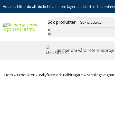
Hos oss hittar du allt du behöver inom lager-, industri- och arkivinre
Sök produkter
×
Läs mer om våra referensproje
Hem
»
Produkter
»
Pallyftare och Palldragare
»
Staplingsvagnar