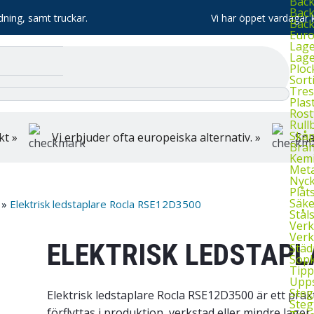
Bac
Back
dning, samt truckar.
Vi har öppet vardagar k
Bac
Euro
Lage
Lage
Ploc
Sort
Tres
Plas
Rost
Rull
Skå
kt »
Vi erbjuder ofta europeiska alternativ. »
Sna
Bran
Kemi
Meta
Nyck
Plåt
Säke
»
Elektrisk ledstaplare Rocla RSE12D3500
Stål
Verk
Verk
ELEKTRISK LEDSTAPL
Städ
Sopk
Tipp
Upps
Steg
Elektrisk ledstaplare Rocla RSE12D3500 är ett prakti
Steg
förflyttas i produktion, verkstad eller mindre lag