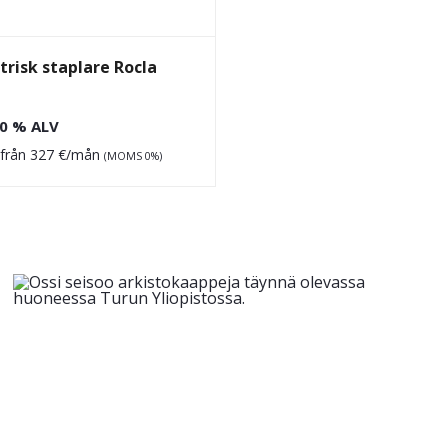
trisk staplare Rocla
0 % ALV
 från
327
€/mån
(MOMS 0%)