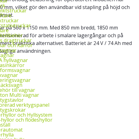
kar
uck
500 mm, vilket gör den användbar vid stapling på höjd och
iktstruckar
änsat.
yftare
ktruckar
tstativtruckar
flar på 560 x 1150 mm. Med 850 mm bredd, 1850 mm
lare
ktillbehör
mensionerad för arbete i smalare lagergångar och på
ys dragtruckar
 mest praktiska alternativet. Batteriet är 24 V / 74 Ah med
ar och Kärror
‑vagnar
 dagliga användningen.
vagnar
 hyllvagnar
asinkärror
tformsvagnar
kvagnar
eringsvagnar
säcksvagn
behör till vagnar
ton Multi vagnar
tygstavlor
orerad verktygspanel
tygskrokar
rhyllor och Hyllsystem
‑hyllor och flödeshyllor
ställ
erautomat
rhylla