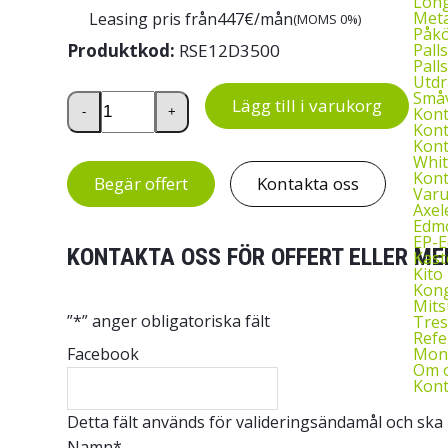
Long
Meta
Leasing pris från
447
€/mån
(MOMS 0%)
Påkö
Palls
Produktkod:
RSE12D3500
Palls
Utdr
Småv
Elektrisk ledstaplare Rocla RSE12D3500 mängd
Lägg till i varukorg
Kon
-
+
Kont
Kont
Whit
Kont
Begär offert
Kontakta oss
Var
Axel
Edmo
EP-
KONTAKTA OSS FÖR OFFERT ELLER ME
Kast
Kito 
Kon
Mits
”
*
” anger obligatoriska fält
Tres
Refe
Mont
Facebook
Om 
Kont
Detta fält används för valideringsändamål och ska
Namn
*