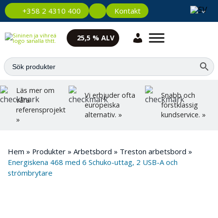
Kontakt
+358 2 4310 400
25,5 % ALV
Läs mer om
Vi erbjuder ofta
Snabb och
våra
europeiska
förstklassig
referensprojekt
alternativ. »
kundservice. »
»
Hem
»
Produkter
»
Arbetsbord
»
Treston arbetsbord
»
Energiskena 468 med 6 Schuko-uttag, 2 USB-A och
strömbrytare