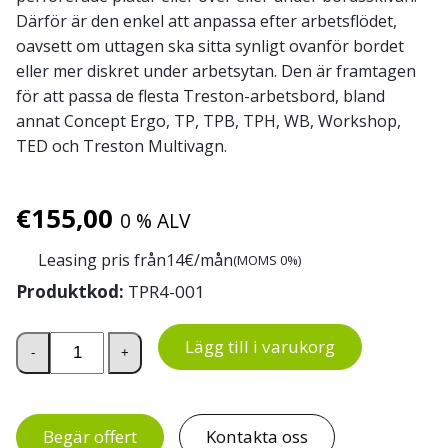
Därför är den enkel att anpassa efter arbetsflödet,
oavsett om uttagen ska sitta synligt ovanför bordet
eller mer diskret under arbetsytan. Den är framtagen
för att passa de flesta Treston-arbetsbord, bland
annat Concept Ergo, TP, TPB, TPH, WB, Workshop,
TED och Treston Multivagn.
€
155,00
0 % ALV
Leasing pris från
14
€/mån
(MOMS 0%)
Produktkod:
TPR4-001
Energiskena 468 med 6 Schuko-uttag, 2 USB-A och strö
Lägg till i varukorg
-
+
Begär offert
Kontakta oss