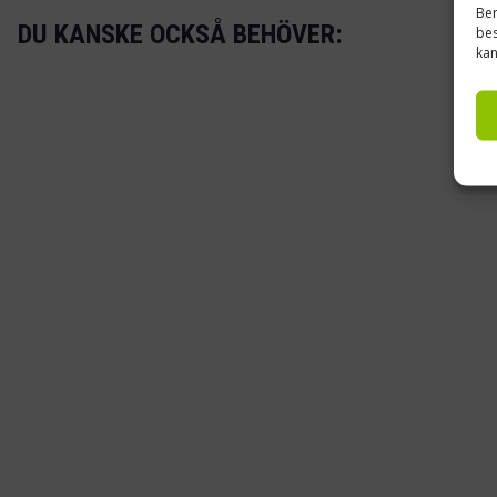
Ber
DU KANSKE OCKSÅ BEHÖVER:
bes
kan