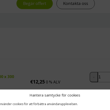
Begär offert
Kontakta oss
Lock till 
00 x 300
-
€
12,25
0 % ALV
Hantera samtycke för cookies
använder cookies för att förbättra användarupplevelsen.