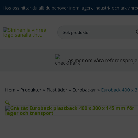
Hos oss hittar du allt du behöver inom lager-, industri- och arkivinre
Läs mer om våra referensproje
Hem
»
Produkter
»
Plastlådor
»
Eurobackar
»
Euroback 400 x 
🔍