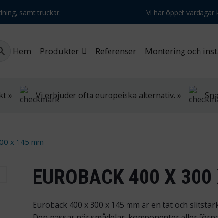
dning, samt truckar.
Vi har öppet vardagar k
Hem
Produkter
Referenser
Montering och inst
kt »
Vi erbjuder ofta europeiska alternativ. »
Sna
300 x 145 mm
EUROBACK 400 X 300
Euroback 400 x 300 x 145 mm är en tät och slitstark
Den passar när smådelar, komponenter eller förpac