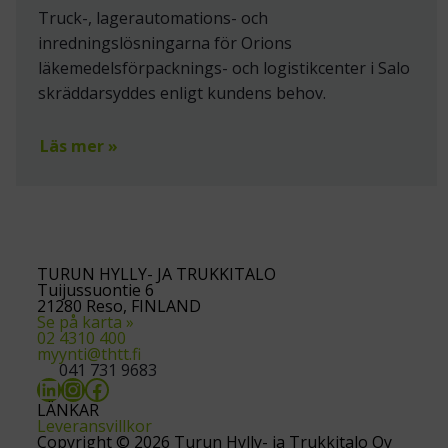
Truck-, lagerautomations- och
inredningslösningarna för Orions
läkemedelsförpacknings- och logistikcenter i Salo
skräddarsyddes enligt kundens behov.
Läs mer »
TURUN HYLLY- JA TRUKKITALO
Tuijussuontie 6
21280 Reso, FINLAND
Se på karta »
02 4310 400
myynti@thtt.fi
041 731 9683
LinkedIn
Instagram
Facebook
LÄNKAR
Leveransvillkor
Copyright © 2026 Turun Hylly- ja Trukkitalo Oy