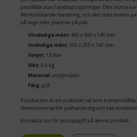
plastlåda utan handtagsöppningar. Den slutna kons
återkommande hantering, och den släta botten passa
på vagn eller placeras på pall.
Utvändiga mått:
400 x 300 x 145 mm
Invändiga mått:
355 x 255 x 142 mm
Volym:
13 liter
Vikt:
0,9 kg
Material:
polypropen
Färg:
grå
Eurobacken är ett praktiskt val som transportlåda,
dimensionerad för pallhantering och kan kombiner
Kontakta oss för prisuppgift på denna produkt.