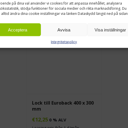
oende på dina val använder vi cookies för att anpassa innehållet, analysera
öksstatistik, stödja funktioner för sociala medier och rikta marknadsföring. Du
 alltid ändra dina cookie inställningar via länken Dataskydd längst ned på sidan
Acceptera
Avvisa
Visa inställningar
Integritetspolicy
Lock till Euroback 400 x 300
mm
€
12,25
0 % ALV
Leasing pris från
1
€/mån