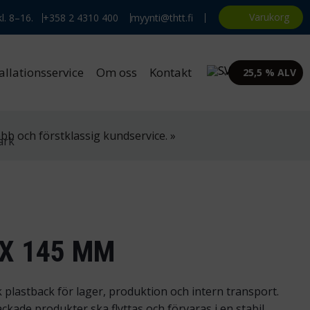
Varukorg
l. 8–16.
+358 2 4310 400
myynti@thtt.fi
allationsservice
Om oss
Kontakt
25,5 % ALV
bb och förstklassig kundservice. »
 X 145 MM
 plastback för lager, produktion och intern transport.
kade produkter ska flyttas och förvaras i en stabil