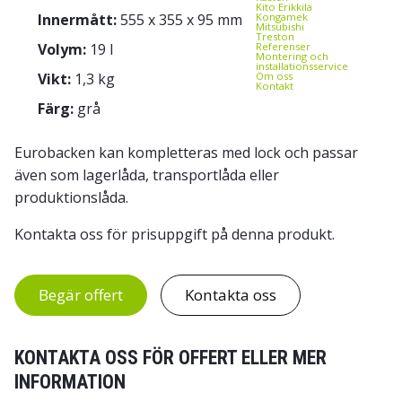
Kito Erikkilä
Innermått:
555 x 355 x 95 mm
Kongamek
Mitsubishi
Treston
Volym:
19 l
Referenser
Montering och
installationsservice
Vikt:
1,3 kg
Om oss
Kontakt
Färg:
grå
Eurobacken kan kompletteras med lock och passar
även som lagerlåda, transportlåda eller
produktionslåda.
Kontakta oss för prisuppgift på denna produkt.
Begär offert
Kontakta oss
KONTAKTA OSS FÖR OFFERT ELLER MER
INFORMATION