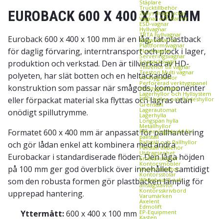
Staplare
Trucktillbehör
EUROBACK 600 X 400 X 100 MM
Zallys dragtruckar
Vagnar och Kärror
ESD‑vagnar
Hyllvagnar
TRTA hyllvagnar
Euroback 600 x 400 x 100 mm är en låg, tät plastback
Magasinkärror
Plattformsvagnar
för daglig förvaring, interntransport och plock i lager,
Plockvagnar
Serveringsvagnar
Sopsäcksvagn
produktion och verkstad. Den är tillverkad av HD-
Tillbehör till vagnar
Treston Multi vagnar
polyeten, har slät botten och en heltäckande
Verktygstavlor
Perforerad verktygspanel
konstruktion som passar när smågods, komponenter
Verktygskrokar
Lagerhyllor och Hyllsystem
eller förpackat material ska flyttas och lagras utan
FIFO‑hyllor och flödeshyllor
Grenställ
Lagerautomat
onödigt spillutrymme.
Lagerhylla
Longspan hylla
Metallhyllor
Formatet 600 x 400 mm är anpassat för pallhantering
Påkörningsskydd för
pallställ
Pallställ och Pallhyllor
och gör lådan enkel att kombinera med andra
Pallställ tillbehör
Utdragsenhet
Eurobackar i standardiserade flöden. Den låga höjden
Småvaruhyllor
Kontorsmöbler
på 100 mm ger god överblick över innehållet, samtidigt
Kontorsmattor
Kontorsstolar
som den robusta formen gör plastbacken lämplig för
Whiteboard och
anslagstavlor
Kontorsskrivbord
upprepad hantering.
Varumärken
Axelent
Edmolift
Yttermått:
600 x 400 x 100 mm
EP-Equipment
Kasten