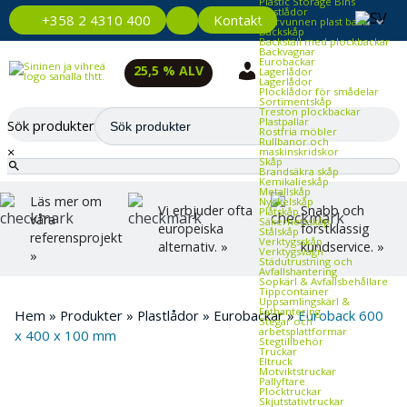
Plastic Storage Bins
Plastlådor
Kontakt
+358 2 4310 400
Återvunnen plast back
Backskåp
Backställ med plockbackar
Backvagnar
Eurobackar
25,5 % ALV
Lagerlådor
Lagerlådor
Plocklådor för smådelar
Sortimentskåp
Treston plockbackar
Plastpallar
Sök produkter
Rostfria möbler
Rullbanor och
×
maskinskridskor
Skåp
Brandsäkra skåp
Kemikalieskåp
Metallskåp
Läs mer om
Nyckelskåp
Vi erbjuder ofta
Snabb och
Plåtskåp
våra
Säkerhetsskåp
europeiska
förstklassig
Stålskåp
referensprojekt
Verktygsskåp
alternativ. »
kundservice. »
Verktygsvagn
»
Städutrustning och
Avfallshantering
Sopkärl & Avfallsbehållare
Tippcontainer
Uppsamlingskärl &
Fathantering
Hem
»
Produkter
»
Plastlådor
»
Eurobackar
»
Euroback 600
Stegar och
arbetsplattformar
x 400 x 100 mm
Stegtillbehör
Truckar
Eltruck
Motviktstruckar
Pallyftare
Plocktruckar
Skjutstativtruckar