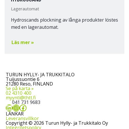
Lagerautomat
Hydroscands plockning av långa produkter löstes
med en lagerautomat.
Läs mer »
TURUN HYLLY- JA TRUKKITALO
Tuijussuontie 6
21280 Reso, FINLAND
Se på karta »
02 4310 400
myynti@thtt.fi
041 731 9683
LinkedIn
Instagram
Facebook
LÄNKAR
Leveransvillkor
Copyright © 2026 Turun Hylly- ja Trukkitalo Oy
Integritetspolicy