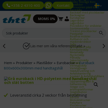
Plastic Storage Bins
Plastlådor
Kontakt
+358 2 4310 400
Återvunnen plast back
Backskåp
Backställ med plockbackar
Backvagnar
Eurobackar
MOMS 0%
Lagerlådor
Lagerlådor
Plocklådor för smådelar
Sortimentskåp
Treston plockbackar
Plastpallar
Rostfria möbler
Rullbanor och
maskinskridskor
Skåp
Läs mer om våra referensprojekt »
Brandsäkra skåp
Kemikalieskåp
Metallskåp
Nyckelskåp
Plåtskåp
Säkerhetsskåp
Hem
»
Produkter
»
Plastlådor
»
Eurobackar
»
Euroback
Stålskåp
Verktygsskåp
800x600x300mm med handtagshål
Verktygsvagn
Städutrustning och
Avfallshantering
Sopkärl & Avfallsbehållare
Tippcontainer
Uppsamlingskärl &
Fathantering
Stegar och
arbetsplattformar
Stegtillbehör
Leveranstid cirka 2 veckor från beställning
Truckar
Eltruck
Motviktstruckar
Pallyftare
Plocktruckar
Skjutstativtruckar