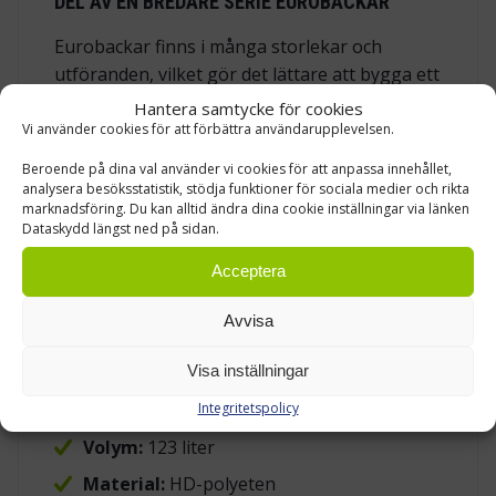
DEL AV EN BREDARE SERIE EUROBACKAR
Eurobackar finns i många storlekar och
utföranden, vilket gör det lättare att bygga ett
enhetligt system över tid. I webbutiken finns
Hantera samtycke för cookies
de vanligaste storlekarna och modellerna. För
Vi använder cookies för att förbättra användarupplevelsen.
verksamheter som behöver andra mått,
Beroende på dina val använder vi cookies för att anpassa innehållet,
perforerade transportbackar, förstärkt
analysera besöksstatistik, stödja funktioner för sociala medier och rikta
marknadsföring. Du kan alltid ändra dina cookie inställningar via länken
botten, slät botten eller backar med
Dataskydd längst ned på sidan.
plocköppning kan försäljningen kontaktas för
mer information.
Acceptera
Avvisa
TEKNISKA DATA
Visa inställningar
Yttermått:
800 x 600 x 300 mm
Integritetspolicy
Innermått:
750 x 550 x 290 mm
Volym:
123 liter
Material:
HD-polyeten