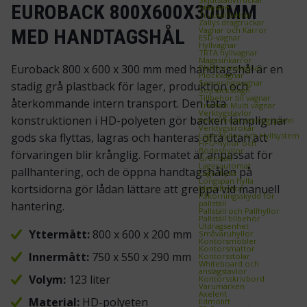
EUROBACK 800X600X300MM
Staplare
Trucktillbehör
Zallys dragtruckar
Vagnar och Kärror
MED HANDTAGSHÅL
ESD‑vagnar
Hyllvagnar
TRTA hyllvagnar
Magasinkärror
Euroback 800 x 600 x 300 mm med handtagshål är en
Plattformsvagnar
Plockvagnar
Serveringsvagnar
stadig grå plastback för lager, produktion och
Sopsäcksvagn
Tillbehör till vagnar
återkommande intern transport. Den täta
Treston Multi vagnar
Verktygstavlor
konstruktionen i HD-polyeten gör backen lämplig när
Perforerad verktygspanel
Verktygskrokar
Lagerhyllor och Hyllsystem
gods ska flyttas, lagras och hanteras ofta utan att
FIFO‑hyllor och
flödeshyllor
förvaringen blir krånglig. Formatet är anpassat för
Grenställ
Lagerautomat
pallhantering, och de öppna handtagshålen på
Lagerhylla
Longspan hylla
kortsidorna gör lådan lättare att greppa vid manuell
Metallhyllor
Påkörningsskydd för
pallställ
hantering.
Pallställ och Pallhyllor
Pallställ tillbehör
Utdragsenhet
Yttermått:
800 x 600 x 200 mm
Småvaruhyllor
Kontorsmöbler
Kontorsmattor
Innermått:
750 x 550 x 290 mm
Kontorsstolar
Whiteboard och
anslagstavlor
Volym:
123 liter
Kontorsskrivbord
Varumärken
Axelent
Material:
HD-polyeten
Edmolift