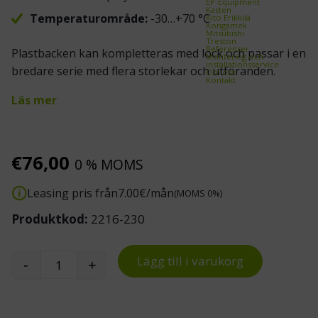
EP-Equipment
Kasten
Temperaturområde:
-30…+70 °C
Kito Erikkilä
Kongamek
Mitsubishi
Treston
Referenser
Plastbacken kan kompletteras med lock och passar i en
Montering och
installationsservice
bredare serie med flera storlekar och utföranden.
Om oss
Kontakt
Läs mer
€
76,00
0 % MOMS
Leasing pris från
7.00
€/mån
(MOMS 0%)
Produktkod:
2216-230
Lägg till i varukorg
-
+
Euroback 800x600x300mm med handtagshål mä