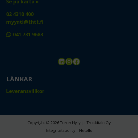
Se på karta »
02 4310 400
myynti@thtt.fi
041 731 9683
LinkedIn
Instagram
Facebook
LÄNKAR
Leveransvillkor
Copyright © 2026 Turun Hylly- ja Trukkitalo Oy
Integritetspolicy
|
Netello