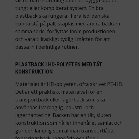
vill ha bättre ordning utan att bygga upp ett
tungt eller komplicerat system. En bra
plastback ska fungera i flera led: den ska
kunna stå på pall, staplas med andra backar i
samma serie, förflyttas inom produktionen
och vara tillräckligt tydlig i måtten för att
passa in i befintliga rutiner.
PLASTBACK I HD-POLYETEN MED TÄT
KONSTRUKTION
Materialet är HD-polyeten, ofta skrivet PE-HD.
Det är ett praktiskt materialval för en
transportback eller lagerback som ska
användas i vardaglig industri- och
lagerhantering. Backen har en tät, sluten
konstruktion som håller innehållet samlat och
gör den lämplig som allmän transportlåda,
förvaringsback, lagerlåda och låda i