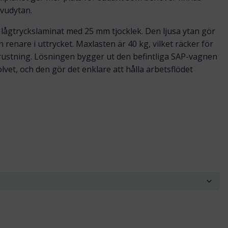
uvudytan.
ått lågtryckslaminat med 25 mm tjocklek. Den ljusa ytan gör
n renare i uttrycket. Maxlasten är 40 kg, vilket räcker för
rustning. Lösningen bygger ut den befintliga SAP-vagnen
lvet, och den gör det enklare att hålla arbetsflödet