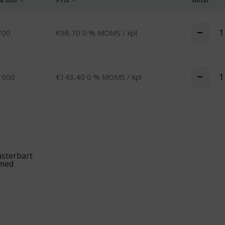
Extra
-
+
700
€
98,70
0 % MOMS
/ kpl
Extra
-
+
1000
€
143,40
0 % MOMS
/ kpl