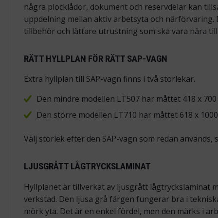
några plocklådor, dokument och reservdelar kan tillsa
uppdelning mellan aktiv arbetsyta och närförvaring. D
tillbehör och lättare utrustning som ska vara nära til
RÄTT HYLLPLAN FÖR RÄTT SAP-VAGN
Extra hyllplan till SAP-vagn finns i två storlekar.
Den mindre modellen LT507 har måttet 418 x 700
Den större modellen LT710 har måttet 618 x 100
Välj storlek efter den SAP-vagn som redan används, s
LJUSGRÅTT LÅGTRYCKSLAMINAT
Hyllplanet är tillverkat av ljusgrått lågtryckslaminat
verkstad. Den ljusa grå färgen fungerar bra i teknis
mörk yta. Det är en enkel fördel, men den märks i 