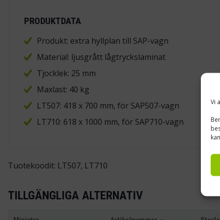
PRODUKTDATA
Produkt: extra hyllplan till SAP-vagn
Material: ljusgrått lågtryckslaminat
Tjocklek: 25 mm
Maxlast: 40 kg
Vi 
LT507: 418 x 700 mm, för SAP507-vagn
Ber
LT710: 618 x 1000 mm, för SAP710-vagn
bes
kan
Tuotekoodit: LT507, LT710
TILLGÄNGLIGA ALTERNATIV
Miniatyr
Artikelnummer
Storl