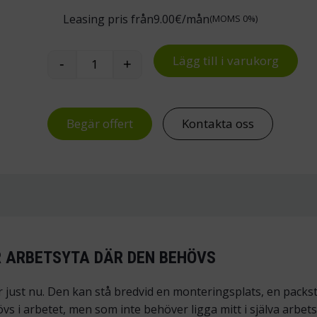
Leasing pris från
9.00
€/mån
(MOMS 0%)
Lägg till i varukorg
-
+
Extra hyllplan till SAP-vagn mängd
Begär offert
Kontakta oss
R ARBETSYTA DÄR DEN BEHÖVS
ust nu. Den kan stå bredvid en monteringsplats, en packsta
s i arbetet, men som inte behöver ligga mitt i själva arbet