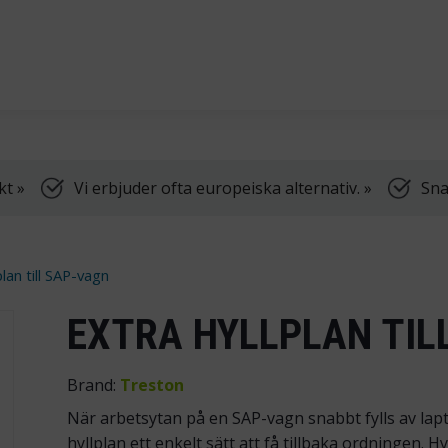
dning, samt truckar.
Vi har öppet vardagar k
kt »
Vi erbjuder ofta europeiska alternativ. »
Sna
plan till SAP-vagn
EXTRA HYLLPLAN TIL
Brand:
Treston
När arbetsytan på en SAP-vagn snabbt fylls av lapt
hyllplan ett enkelt sätt att få tillbaka ordningen. 