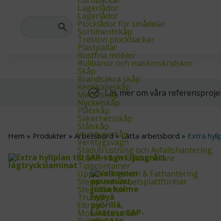
Hos oss hittar du allt du behöver inom lager-, industri- och arkivinre
Lagerlådor
Lagerlådor
Plocklådor för smådelar
Sortimentskåp
Treston plockbackar
Plastpallar
Rostfria möbler
Rullbanor och maskinskridskor
Skåp
Brandsäkra skåp
Kemikalieskåp
Läs mer om våra referensproje
Metallskåp
Nyckelskåp
Plåtskåp
Säkerhetsskåp
Stålskåp
Verktygsskåp
Hem
»
Produkter
»
Arbetsbord
»
Lätta arbetsbord
»
Extra hyll
Verktygsvagn
Städutrustning och Avfallshantering
Sopkärl & Avfallsbehållare
Tippcontainer
Uppsamlingskärl & Fathantering
Stegar och arbetsplattformar
Stegtillbehör
Truckar
Eltruck
Motviktstruckar
Pallyftare