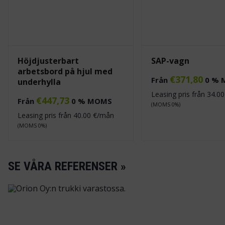
Höjdjusterbart
SAP-vagn
arbetsbord på hjul med
€
371,80
Från
0 %
underhylla
Leasing pris från
34.00
€
447,73
Från
0 % MOMS
(MOMS 0%)
Leasing pris från
40.00
€/mån
(MOMS 0%)
SE VÅRA REFERENSER »