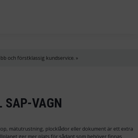
l. 8–16.
+358 2 4310 400
myynti@thtt.fi
bb och förstklassig kundservice. »
L SAP-VAGN
op, mätutrustning, plocklådor eller dokument är ett extra
Hyllplanet ger mer plats för sådant som behöver finnas