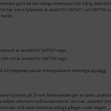
mmans göra att den viktiga arbetsytan blir trång. Med ett ex
et här extra hyllplanet är avsett för SAP507- och SAP710-va
l hands.
 mm och är avsedd för SAP507-vagn.
0 mm och är avsedd för SAP710-vagn.
å att hyllplanet passar arbetsplatsens befintliga upplägg.
 med en tjocklek på 25 mm. Materialvalet ger en jämn, praktisk
ka miljöer eftersom små komponenter, skruvar, etiketter och
arbeten där små delar hanteras många gånger under dagen.