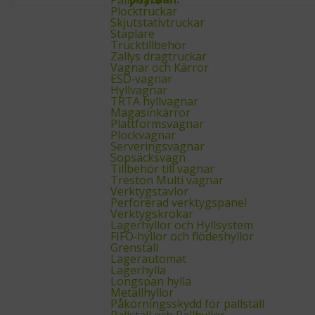
Plocktruckar
Skjutstativtruckar
Staplare
Trucktillbehör
Zallys dragtruckar
Vagnar och Kärror
ESD‑vagnar
Hyllvagnar
TRTA hyllvagnar
Magasinkärror
Plattformsvagnar
Plockvagnar
Serveringsvagnar
Sopsäcksvagn
Tillbehör till vagnar
Treston Multi vagnar
Verktygstavlor
Perforerad verktygspanel
Verktygskrokar
Lagerhyllor och Hyllsystem
FIFO‑hyllor och flödeshyllor
Grenställ
Lagerautomat
Lagerhylla
Longspan hylla
Metallhyllor
Påkörningsskydd för pallställ
Pallställ och Pallhyllor