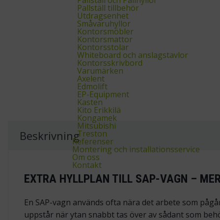
Pallställ tillbehör
Utdragsenhet
Småvaruhyllor
Kontorsmöbler
Kontorsmattor
Kontorsstolar
Whiteboard och anslagstavlor
Kontorsskrivbord
Varumärken
Axelent
Edmolift
EP-Equipment
Kasten
Kito Erikkilä
Kongamek
Mitsubishi
Treston
Beskrivning
Referenser
Montering och installationsservice
Om oss
Kontakt
EXTRA HYLLPLAN TILL SAP-VAGN – ME
En SAP-vagn används ofta nära det arbete som pågår j
uppstår när ytan snabbt tas över av sådant som behöv