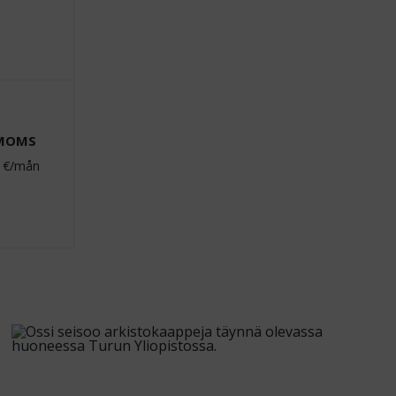
 MOMS
€/mån