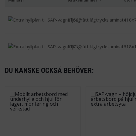
LT507
418x
LT710
618x
DU KANSKE OCKSÅ BEHÖVER: