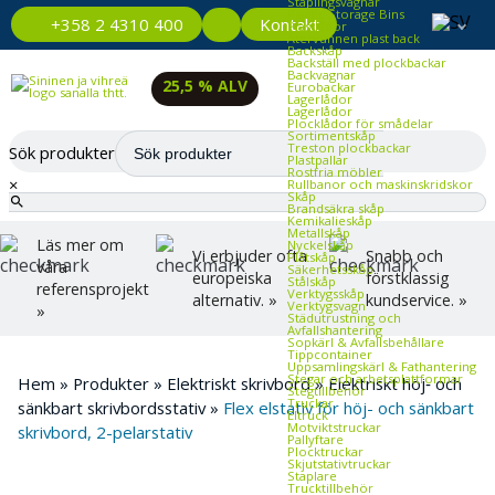
Staplingsvagnar
Plastic Storage Bins
Kontakt
+358 2 4310 400
Plastlådor
Återvunnen plast back
Backskåp
Backställ med plockbackar
Backvagnar
25,5 % ALV
Eurobackar
Lagerlådor
Lagerlådor
Plocklådor för smådelar
Sortimentskåp
Treston plockbackar
Sök produkter
Plastpallar
Rostfria möbler
×
Rullbanor och maskinskridskor
Skåp
Brandsäkra skåp
Kemikalieskåp
Metallskåp
Läs mer om
Nyckelskåp
Vi erbjuder ofta
Snabb och
Plåtskåp
våra
Säkerhetsskåp
europeiska
förstklassig
Stålskåp
referensprojekt
Verktygsskåp
alternativ. »
kundservice. »
Verktygsvagn
»
Städutrustning och
Avfallshantering
Sopkärl & Avfallsbehållare
Tippcontainer
Uppsamlingskärl & Fathantering
Stegar och arbetsplattformar
Hem
»
Produkter
»
Elektriskt skrivbord
»
Elektriskt höj‑ och
Stegtillbehör
Truckar
sänkbart skrivbordsstativ
»
Flex elstativ för höj- och sänkbart
Eltruck
Motviktstruckar
skrivbord, 2-pelarstativ
Pallyftare
Plocktruckar
Skjutstativtruckar
Staplare
Trucktillbehör