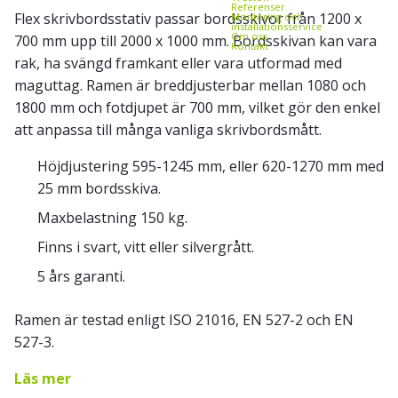
Referenser
Flex skrivbordsstativ passar bordsskivor från 1200 x
Montering och
installationsservice
Om oss
700 mm upp till 2000 x 1000 mm. Bordsskivan kan vara
Kontakt
rak, ha svängd framkant eller vara utformad med
maguttag. Ramen är breddjusterbar mellan 1080 och
1800 mm och fotdjupet är 700 mm, vilket gör den enkel
att anpassa till många vanliga skrivbordsmått.
Höjdjustering 595-1245 mm, eller 620-1270 mm med
25 mm bordsskiva.
Maxbelastning 150 kg.
Finns i svart, vitt eller silvergrått.
5 års garanti.
Ramen är testad enligt ISO 21016, EN 527-2 och EN
527-3.
Läs mer