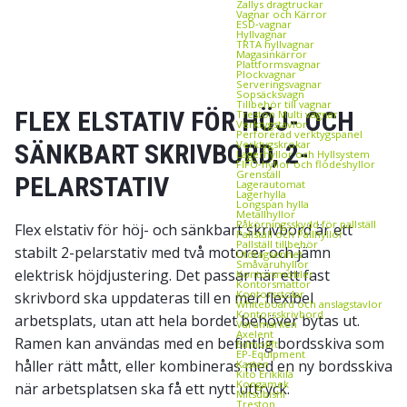
Zallys dragtruckar
Vagnar och Kärror
ESD‑vagnar
Hyllvagnar
TRTA hyllvagnar
Magasinkärror
Plattformsvagnar
Plockvagnar
Serveringsvagnar
Sopsäcksvagn
Tillbehör till vagnar
FLEX ELSTATIV FÖR HÖJ- OCH
Treston Multi vagnar
Verktygstavlor
Perforerad verktygspanel
Verktygskrokar
SÄNKBART SKRIVBORD, 2-
Lagerhyllor och Hyllsystem
FIFO‑hyllor och flödeshyllor
Grenställ
PELARSTATIV
Lagerautomat
Lagerhylla
Longspan hylla
Metallhyllor
Påkörningsskydd för pallställ
Flex elstativ för höj- och sänkbart skrivbord är ett
Pallställ och Pallhyllor
Pallställ tillbehör
stabilt 2-pelarstativ med två motorer och jämn
Utdragsenhet
Småvaruhyllor
elektrisk höjdjustering. Det passar när ett fast
Kontorsmöbler
Kontorsmattor
Kontorsstolar
skrivbord ska uppdateras till en mer flexibel
Whiteboard och anslagstavlor
Kontorsskrivbord
arbetsplats, utan att hela bordet behöver bytas ut.
Varumärken
Axelent
Ramen kan användas med en befintlig bordsskiva som
Edmolift
EP-Equipment
håller rätt mått, eller kombineras med en ny bordsskiva
Kasten
Kito Erikkilä
Kongamek
när arbetsplatsen ska få ett nytt uttryck.
Mitsubishi
Treston