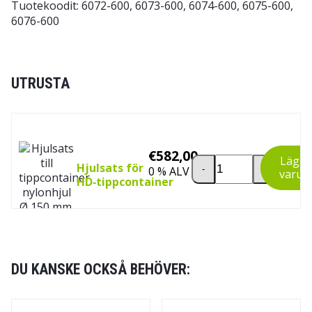
Tuotekoodit: 6072-600, 6073-600, 6074-600, 6075-600,
6076-600
UTRUSTA
€
582,00
Hjulsats för HD‑tippc
Lägg ti
Hjulsats för
-
+
0 % ALV
varuk
HD‑tippcontainer
DU KANSKE OCKSÅ BEHÖVER: