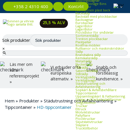
Staplingsvagnar
Plastic Storage Bins
Kontakt
+358 2 4310 400
Plastlådor
Återvunnen plast back
Backskåp
Backställ med plockbackar
Backvagnar
25,5 % ALV
Eurobackar
Lagerlådor
Lagerlådor
Plocklådor för smådelar
Sortimentskåp
Treston plockbackar
Sök produkter
Plastpallar
Rostfria möbler
×
Rullbanor och maskinskridskor
Skåp
Brandsäkra skåp
Kemikalieskåp
Metallskåp
Läs mer om
Nyckelskåp
Vi erbjuder ofta
Snabb och
Plåtskåp
våra
Säkerhetsskåp
europeiska
förstklassig
Stålskåp
referensprojekt
Verktygsskåp
alternativ. »
kundservice. »
Verktygsvagn
»
Städutrustning och
Avfallshantering
Sopkärl & Avfallsbehållare
Tippcontainer
Uppsamlingskärl & Fathantering
Stegar och arbetsplattformar
Hem
»
Produkter
»
Städutrustning och Avfallshantering
»
Stegtillbehör
Truckar
Tippcontainer
»
HD-tippcontainer
Eltruck
Motviktstruckar
Pallyftare
Plocktruckar
Skjutstativtruckar
Staplare
Trucktillbehör