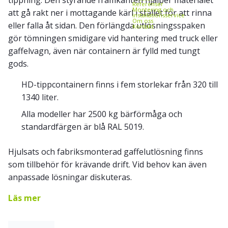
Referenser
Montering och
att gå rakt ner i mottagande kärl i stället för att rinna
installationsservice
Om oss
eller falla åt sidan. Den förlängda utlösningsspaken
Kontakt
gör tömningen smidigare vid hantering med truck eller
gaffelvagn, även när containern är fylld med tungt
gods.
HD-tippcontainern finns i fem storlekar från 320 till
1340 liter.
Alla modeller har 2500 kg bärförmåga och
standardfärgen är blå RAL 5019.
Hjulsats och fabriksmonterad gaffelutlösning finns
som tillbehör för krävande drift. Vid behov kan även
anpassade lösningar diskuteras.
Läs mer