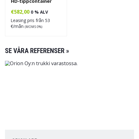
HD‑tippcontainer
€
582,00
0 % ALV
Leasing pris från
53
€/mån
(MOMS 0%)
SE VÅRA REFERENSER »