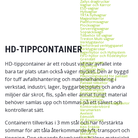
Zallys dragtruckar
Vagnar och Kärror
ESD‑vagnar
Hyllvagnar
TRTA hyllvagnar
Magasinkärror
Plattformsvagnar
Plockvagnar
Serveringsvagnar
Sopsäcksvagn
Tillbehör till vagnar
Treston Multi vagnar
Verktygstavlor
Perforerad verktygspanel
HD-TIPPCONTAINER
Verktygskrokar
Lagerhyllor och Hyllsystem
FIFO‑hyllor och flödeshyllor
Grenställ
Lagerautomat
HD-tippcontainer är ett robust val när avfallet inte
Lagerhylla
Longspan hylla
bara tar plats utan också väger mycket. Den är byggd
Metallhyllor
Påkörningsskydd för pallställ
för tuff avfallshantering och materialhantering i
Pallställ och Pallhyllor
Pallställ tillbehör
verkstad, industri, lager, byggarbetsplats och andra
Utdragsenhet
Småvaruhyllor
Kontorsmöbler
miljöer där skrot, flis, spån eller annat tungt material
Kontorsmattor
Kontorsstolar
behöver samlas upp och tömmas på ett säkert och
Whiteboard och anslagstavlor
Kontorsskrivbord
kontrollerat sätt.
Varumärken
Axelent
Edmolift
EP-Equipment
Containern tillverkas i 3 mm stål och har förstärkta
Kasten
Kito Erikkilä
sömmar för att tåla återkommande lyft, transport och
Kongamek
Mitsubishi
tippning. Den styrande framkanten hjälper materialet
Treston