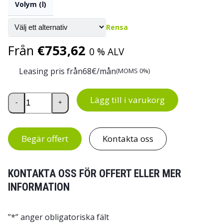
Volym (l)
Rensa
Från
€
753,62
0 % ALV
Leasing pris från
68
€/mån
(MOMS 0%)
HD-tippcontainer mängd
Lägg till i varukorg
-
+
Begär offert
Kontakta oss
KONTAKTA OSS FÖR OFFERT ELLER MER
INFORMATION
”
*
” anger obligatoriska fält