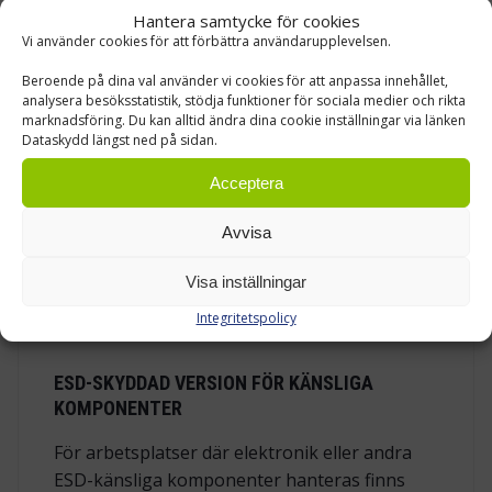
som behövs nära arbetsplatsen. Den stabila
Hantera samtycke för cookies
Vi använder cookies för att förbättra användarupplevelsen.
konstruktionen gör att bordet fungerar som
ett pålitligt komplement till den fasta
Beroende på dina val använder vi cookies för att anpassa innehållet,
arbetsbänken, utan att ersätta den större
analysera besöksstatistik, stödja funktioner för sociala medier och rikta
marknadsföring. Du kan alltid ändra dina cookie inställningar via länken
arbetsytan. Som hjälpbord på hjul är det också
Dataskydd längst ned på sidan.
lätt att flytta när layouten förändras. Fyra
svängbara länkhjul med Ø 75 mm gör bordet
Acceptera
smidigt att manövrera i trånga utrymmen,
Avvisa
längs arbetslinjer och mellan olika stationer.
Två av hjulen har broms. När bordet står på
Visa inställningar
rätt plats låses det, så arbetsytan hålls stabil
medan delarna hanteras.
Integritetspolicy
ESD-SKYDDAD VERSION FÖR KÄNSLIGA
KOMPONENTER
För arbetsplatser där elektronik eller andra
ESD-känsliga komponenter hanteras finns