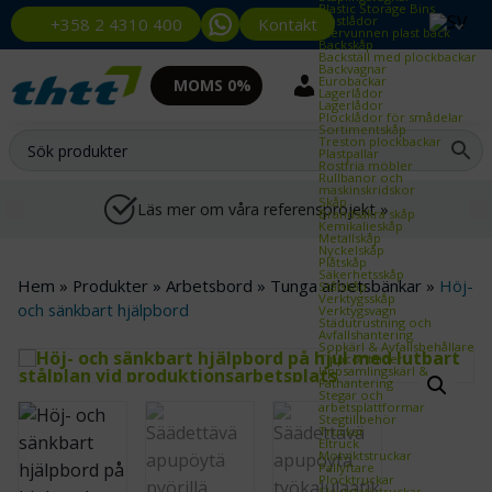
Plastic Storage Bins
Plastlådor
Kontakt
+358 2 4310 400
Återvunnen plast back
Backskåp
Backställ med plockbackar
Backvagnar
Eurobackar
MOMS 0%
Lagerlådor
Lagerlådor
Plocklådor för smådelar
Sortimentskåp
Treston plockbackar
Plastpallar
Rostfria möbler
Rullbanor och
maskinskridskor
Skåp
Läs mer om våra referensprojekt »
Brandsäkra skåp
Kemikalieskåp
Metallskåp
Nyckelskåp
Plåtskåp
Säkerhetsskåp
Hem
»
Produkter
»
Arbetsbord
»
Tunga arbetsbänkar
»
Höj-
Stålskåp
Verktygsskåp
och sänkbart hjälpbord
Verktygsvagn
Städutrustning och
Avfallshantering
Sopkärl & Avfallsbehållare
Tippcontainer
Uppsamlingskärl &
Fathantering
Stegar och
arbetsplattformar
Stegtillbehör
Truckar
Eltruck
Motviktstruckar
Pallyftare
Plocktruckar
Skjutstativtruckar