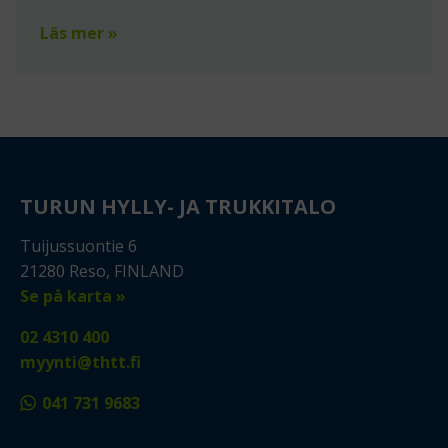
Läs mer »
TURUN HYLLY- JA TRUKKITALO
Tuijussuontie 6
21280 Reso, FINLAND
Se på karta »
02 4310 400
myynti@thtt.fi
041 731 9683