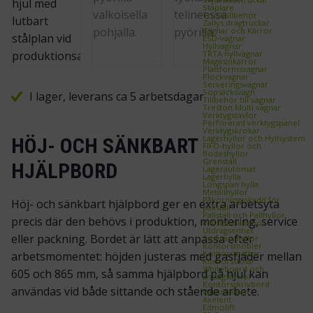
Staplare
Trucktillbehör
Zallys dragtruckar
Vagnar och Kärror
ESD‑vagnar
Hyllvagnar
TRTA hyllvagnar
Magasinkärror
Plattformsvagnar
Plockvagnar
Serveringsvagnar
Sopsäcksvagn
I lager, leverans ca 5 arbetsdagar
Tillbehör till vagnar
Treston Multi vagnar
Verktygstavlor
Perforerad verktygspanel
Verktygskrokar
Lagerhyllor och Hyllsystem
HÖJ- OCH SÄNKBART
FIFO‑hyllor och
flödeshyllor
Grenställ
HJÄLPBORD
Lagerautomat
Lagerhylla
Longspan hylla
Metallhyllor
Påkörningsskydd för
Höj- och sänkbart hjälpbord ger en extra arbetsyta
pallställ
Pallställ och Pallhyllor
precis där den behövs i produktion, montering, service
Pallställ tillbehör
Utdragsenhet
eller packning. Bordet är lätt att anpassa efter
Småvaruhyllor
Kontorsmöbler
Kontorsmattor
arbetsmomentet: höjden justeras med gasfjäder mellan
Kontorsstolar
Whiteboard och
605 och 865 mm, så samma hjälpbord på hjul kan
anslagstavlor
Kontorsskrivbord
användas vid både sittande och stående arbete.
Varumärken
Axelent
Edmolift