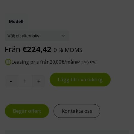
Modell
Från
€
224,42
0 % MOMS
Leasing pris från
20.00
€/mån
(MOMS 0%)
Lägg till i varukorg
-
+
Höj- och sänkbart hjälpbord mängd
Begär offert
Kontakta oss