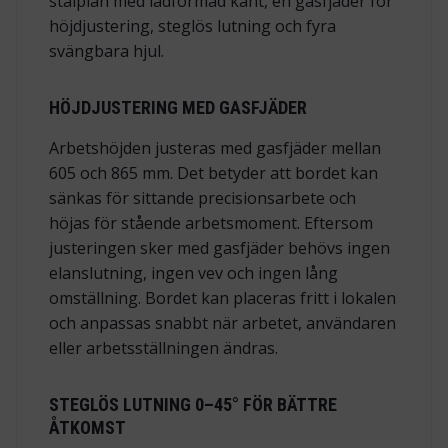
stålplan med lådformad kant, en gasfjäder för
höjdjustering, steglös lutning och fyra
svängbara hjul.
HÖJDJUSTERING MED GASFJÄDER
Arbetshöjden justeras med gasfjäder mellan
605 och 865 mm. Det betyder att bordet kan
sänkas för sittande precisionsarbete och
höjas för stående arbetsmoment. Eftersom
justeringen sker med gasfjäder behövs ingen
elanslutning, ingen vev och ingen lång
omställning. Bordet kan placeras fritt i lokalen
och anpassas snabbt när arbetet, användaren
eller arbetsställningen ändras.
STEGLÖS LUTNING 0–45° FÖR BÄTTRE
ÅTKOMST