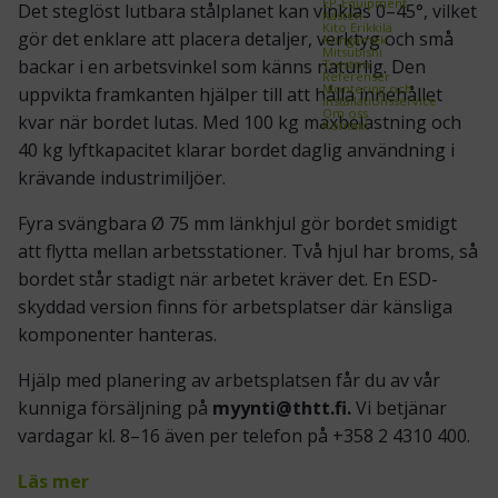
EP-Equipment
Det steglöst lutbara stålplanet kan vinklas 0–45°, vilket
Kasten
Kito Erikkilä
gör det enklare att placera detaljer, verktyg och små
Kongamek
Mitsubishi
backar i en arbetsvinkel som känns naturlig. Den
Treston
Referenser
Montering och
uppvikta framkanten hjälper till att hålla innehållet
installationsservice
Om oss
kvar när bordet lutas. Med 100 kg maxbelastning och
Kontakt
40 kg lyftkapacitet klarar bordet daglig användning i
krävande industrimiljöer.
Fyra svängbara Ø 75 mm länkhjul gör bordet smidigt
att flytta mellan arbetsstationer. Två hjul har broms, så
bordet står stadigt när arbetet kräver det. En ESD-
skyddad version finns för arbetsplatser där känsliga
komponenter hanteras.
Hjälp med planering av arbetsplatsen får du av vår
kunniga försäljning på
myynti@thtt.fi.
Vi betjänar
vardagar kl. 8–16 även per telefon på +358 2 4310 400.
Läs mer