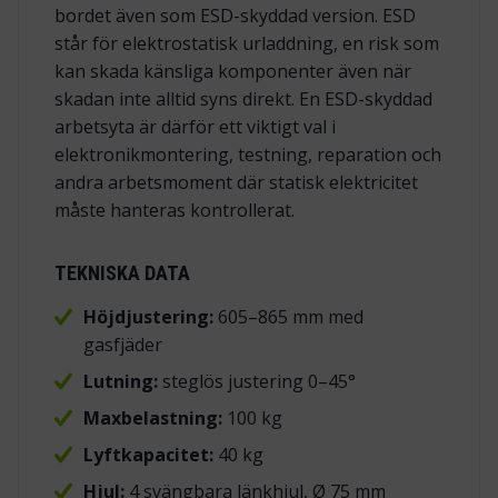
bordet även som ESD-skyddad version. ESD
står för elektrostatisk urladdning, en risk som
kan skada känsliga komponenter även när
skadan inte alltid syns direkt. En ESD-skyddad
arbetsyta är därför ett viktigt val i
elektronikmontering, testning, reparation och
andra arbetsmoment där statisk elektricitet
måste hanteras kontrollerat.
TEKNISKA DATA
Höjdjustering:
605–865 mm med
gasfjäder
Lutning:
steglös justering 0–45°
Maxbelastning:
100 kg
Lyftkapacitet:
40 kg
Hjul:
4 svängbara länkhjul, Ø 75 mm