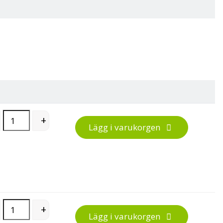
Höj- och sänkbart underrede för hörnskrivbord, Flex 3 ben quant
+
Lägg i varukorgen
Höj- och sänkbart underrede för hörnskrivbord, Flex 3 ben quant
+
Lägg i varukorgen