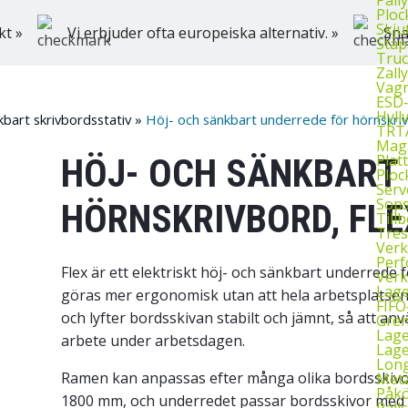
Ploc
Skju
kt »
Vi erbjuder ofta europeiska alternativ. »
Sna
Stap
Truc
Zall
Vagn
ESD
Hyll
kbart skrivbordsstativ
»
Höj- och sänkbart underrede för hörnskriv
TRTA
Mag
Plat
HÖJ- OCH SÄNKBART
Ploc
Serv
Sop
HÖRNSKRIVBORD, FLE
Till
Tres
Verk
Perf
Flex är ett elektriskt höj- och sänkbart underrede 
Verk
Lage
göras mer ergonomisk utan att hela arbetsplatsen 
FIFO
och lyfter bordsskivan stabilt och jämnt, så att a
Gren
Lag
arbete under arbetsdagen.
Lage
Long
Ramen kan anpassas efter många olika bordsskivor
Meta
Påkö
1800 mm, och underredet passar bordsskivor med
Palls