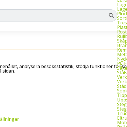
dning, samt truckar.
Vi har öppet vardagar k
Lage
Lage
Ploc
Sort
Tres
Plas
Rost
Rull
Skå
Bran
Kemi
Meta
Nyck
Plåt
ehållet, analysera besöksstatistik, stödja funktioner för so
Säke
 sidan.
Stål
Verk
Verk
Städ
Sopk
Tipp
Upps
Steg
Steg
Truc
Eltr
tällningar
Motv
Pall