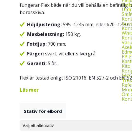
Palls
fungerar Flex både när du vill behålla en befintli
Utdr
bordsskiva.
Småv
Kon
Kont
Höjdjustering:
595–1245 mm, eller 620–1270 
Kont
Whit
Maxbelastning:
150 kg.
Kont
Var
Fotdjup:
700 mm.
Axel
Edmo
Färger:
svart, vit eller silvergrå.
EP-
Kast
Garanti:
5 år.
Kito 
Kon
Mits
Flex är testad enligt ISO 21016, EN 527-2 och EN 52
Tres
Refe
Mont
Läs mer
Om 
Kont
Stativ för elbord