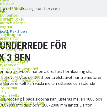
ktruckar
tstativtruckar
bb och förstklassig kundservice. »
lare
ktillbehör
ys dragtruckar
ar och Kärror
‑vagnar
vagnar
bord, Flex 3 ben
 hyllvagnar
asinkärror
tformsvagnar
 UNDERREDE FÖR
kvagnar
eringsvagnar
säcksvagn
X 3 BEN
behör till vagnar
ton Multi vagnar
tygstavlor
orerad verktygspanel
för hörnskrivbord när en äldre, fast hörnlösning ska
tygskrokar
rhyllor och Hyllsystem
behöver bytas ut. Det 3-benta elstativet har tre motorer
‑hyllor och flödeshyllor
nvändaren enkelt kan växla mellan sittande och stående
ställ
erautomat
rhylla
span hylla
. Bredden på båda sidorna kan justeras mellan 1080 och
llhyllor
rningsskydd för pallställ
 700–800 mm djup och 1200–2000 mm längd. Därför
täll och Pallhyllor