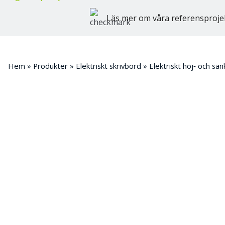
Läs mer om våra referensproje
Hem
»
Produkter
»
Elektriskt skrivbord
»
Elektriskt höj‑ och sän