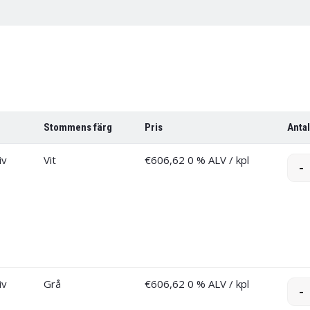
Stommens färg
Pris
Antal
iv
Vit
€
606,62
0 % ALV
/ kpl
-
iv
Grå
€
606,62
0 % ALV
/ kpl
-