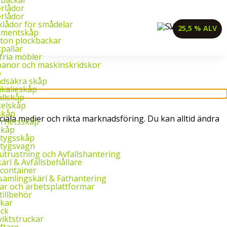
l. 8–16.
+358 2 4310 400
myynti@thtt.fi
rlådor
rlådor
klådor för smådelar
25,5 % ALV
imentskåp
ton plockbackar
tpallar
fria möbler
banor och maskinskridskor
p
dsäkra skåp
kalieskåp
llskåp
elskåp
skåp
ciala medier och rikta marknadsföring. Du kan alltid ändra
rhetsskåp
skåp
tygsskåp
tygsvagn
utrustning och Avfallshantering
ärl & Avfallsbehållare
container
amlingskärl & Fathantering
ar och arbetsplattformar
tillbehör
kar
uck
iktstruckar
yftare