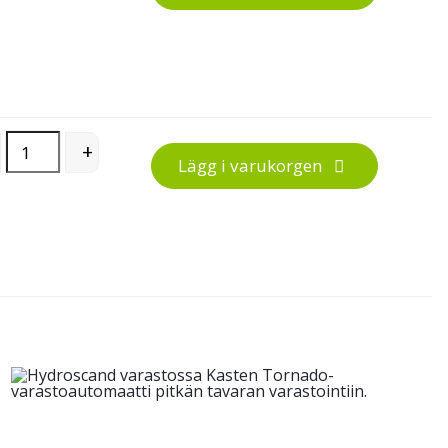
Höj- och sänkbart underrede för hörnskrivbord, Flex 3 ben quant
+
Lägg i varukorgen