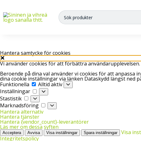
Hos oss hittar du allt du behöver inom lager-, industri- och arkivinre
Hantera samtycke för cookies
Vi använder cookies för att förbättra användarupplevelsen.
Beroende på dina val använder vi cookies för att anpassa inn
dina cookie inställningar via länken Dataskydd längst ned på
Funktionella
Funktionella
Alltid aktiv
Inställningar
Inställningar
Stastistik
Stastistik
Marknadsföring
Marknadsföring
Hantera alternativ
Hantera tjänster
Hantera {vendor_count}-leverantörer
Läs mer om dessa syften
Visa ins
Acceptera
Avvisa
Visa inställningar
Spara inställningar
Integritetspolicy