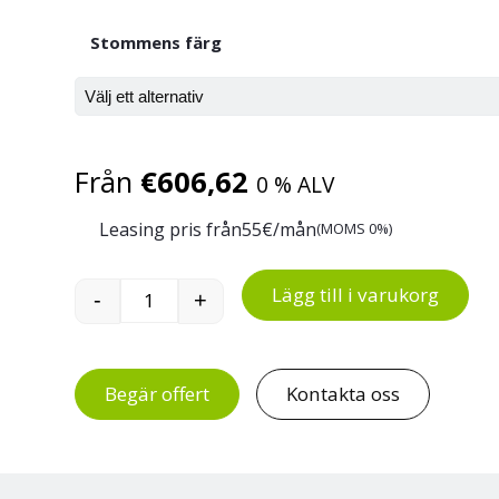
Stommens färg
Från
€
606,62
0 % ALV
Leasing pris från
55
€/mån
(MOMS 0%)
Lägg till i varukorg
-
+
Höj- och sänkbart underrede för hörnskri
Begär offert
Kontakta oss