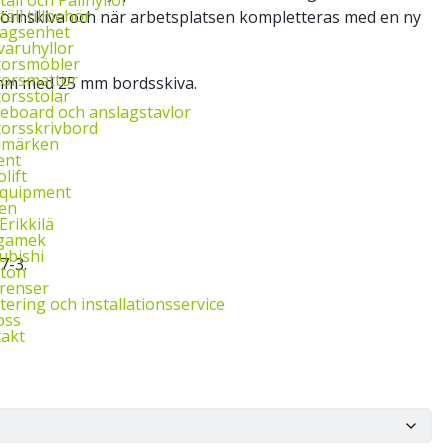
täll tillbehör
g hörnskiva och när arbetsplatsen kompletteras med en ny
agsenhet
aruhyllor
torsmöbler
orsmattor
mm med 25 mm bordsskiva.
orsstolar
eboard och anslagstavlor
orsskrivbord
umärken
ent
lift
Equipment
en
Erikkilä
gamek
ubishi
7-3.
ton
renser
ering och installationsservice
oss
akt