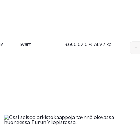
iv
Svart
€
606,62
0 % ALV
/ kpl
-