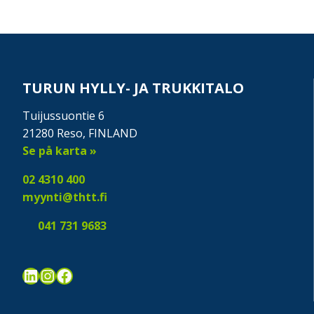
TURUN HYLLY- JA TRUKKITALO
Tuijussuontie 6
21280 Reso, FINLAND
Se på karta »
02 4310 400
myynti@thtt.fi
041 731 9683
LinkedIn
Instagram
Facebook