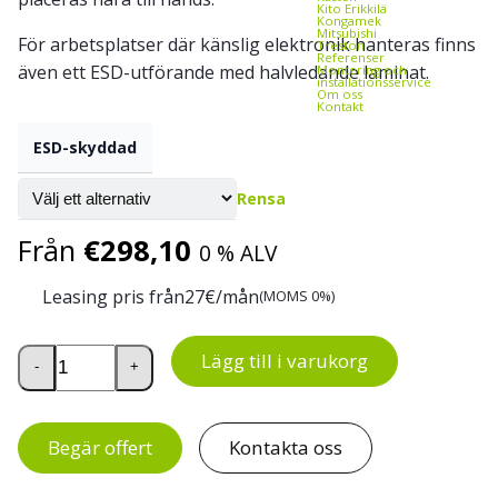
Kito Erikkilä
Kongamek
Mitsubishi
För arbetsplatser där känslig elektronik hanteras finns
Treston
Referenser
även ett ESD-utförande med halvledande laminat.
Montering och
installationsservice
Om oss
Kontakt
ESD-skyddad
Rensa
Från
€
298,10
0 % ALV
Leasing pris från
27
€/mån
(MOMS 0%)
Hörnsektion för Treston WB-arbetsbord mängd
Lägg till i varukorg
-
+
Begär offert
Kontakta oss