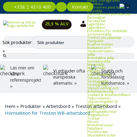
Plastic Storage Bins
Plastlådor
Kontakt
+358 2 4310 400
Återvunnen plast back
Backskåp
Backställ med plockbackar
Backvagnar
Eurobackar
25,5 % ALV
Lagerlådor
Lagerlådor
Plocklådor för smådelar
Sortimentskåp
Treston plockbackar
Plastpallar
Sök produkter
Rostfria möbler
Rullbanor och
×
maskinskridskor
Skåp
Brandsäkra skåp
Kemikalieskåp
Metallskåp
Läs mer om
Nyckelskåp
Vi erbjuder ofta
Snabb och
Plåtskåp
våra
Säkerhetsskåp
europeiska
förstklassig
Stålskåp
referensprojekt
Verktygsskåp
alternativ. »
kundservice. »
Verktygsvagn
»
Städutrustning och
Avfallshantering
Sopkärl & Avfallsbehållare
Tippcontainer
Uppsamlingskärl &
Fathantering
Hem
»
Produkter
»
Arbetsbord
»
Treston arbetsbord
»
Stegar och
arbetsplattformar
Hörnsektion för Treston WB-arbetsbord
Stegtillbehör
Truckar
Eltruck
Motviktstruckar
Pallyftare
Plocktruckar
Skjutstativtruckar