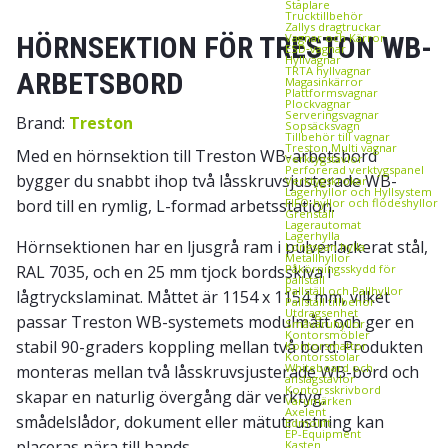
Staplare
Trucktillbehör
Zallys dragtruckar
HÖRNSEKTION FÖR TRESTON WB-
Vagnar och Kärror
ESD‑vagnar
Hyllvagnar
TRTA hyllvagnar
ARBETSBORD
Magasinkärror
Plattformsvagnar
Plockvagnar
Serveringsvagnar
Brand:
Treston
Sopsäcksvagn
Tillbehör till vagnar
Treston Multi vagnar
Med en hörnsektion till Treston WB-arbetsbord
Verktygstavlor
Perforerad verktygspanel
bygger du snabbt ihop två låsskruvsjusterade WB-
Verktygskrokar
Lagerhyllor och Hyllsystem
bord till en rymlig, L-formad arbetsstation.
FIFO‑hyllor och flödeshyllor
Grenställ
Lagerautomat
Lagerhylla
Hörnsektionen har en ljusgrå ram i pulverlackerat stål,
Longspan hylla
Metallhyllor
RAL 7035, och en 25 mm tjock bordsskiva i
Påkörningsskydd för
pallställ
Pallställ och Pallhyllor
lågtryckslaminat. Måttet är 1154 x 1154 mm, vilket
Pallställ tillbehör
Utdragsenhet
passar Treston WB-systemets modulmått och ger en
Småvaruhyllor
Kontorsmöbler
stabil 90-graders koppling mellan två bord. Produkten
Kontorsmattor
Kontorsstolar
Whiteboard och
monteras mellan två låsskruvsjusterade WB-bord och
anslagstavlor
Kontorsskrivbord
skapar en naturlig övergång där verktyg,
Varumärken
Axelent
smådelslådor, dokument eller mätutrustning kan
Edmolift
EP-Equipment
placeras nära till hands.
Kasten