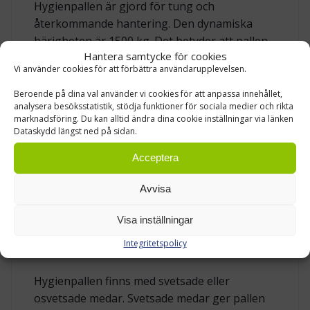
Hygienpallen är gjord för tung och
återkommande hantering. Den dynamiska
bärigheten är 1500 kg. Det betyder att pallen
Hantera samtycke för cookies
kan bära hög last när den flyttas i ett normalt
Vi använder cookies för att förbättra användarupplevelsen.
transport- och lagerflöde. Den statiska
bärigheten är 3500 kg när pallen står stilla på
Beroende på dina val använder vi cookies för att anpassa innehållet,
analysera besöksstatistik, stödja funktioner för sociala medier och rikta
plant underlag. Last i pallställ är 300 kg. De
marknadsföring. Du kan alltid ändra dina cookie inställningar via länken
olika bärigheterna är viktiga att skilja på.
Dataskydd längst ned på sidan.
Dynamisk last gäller när pallen hanteras och
Acceptera
flyttas. Statisk last gäller när pallen står stilla.
Last i pallställ gäller när pallen placeras i
Avvisa
ställage och belastningen ligger mellan
bärande delar.
Visa inställningar
Integritetspolicy
SVETSADE ELLER OSVETSADE MEDAR
Hygienpallen finns med svetsade eller
osvetsade medar. Svetsade medar ger pallen