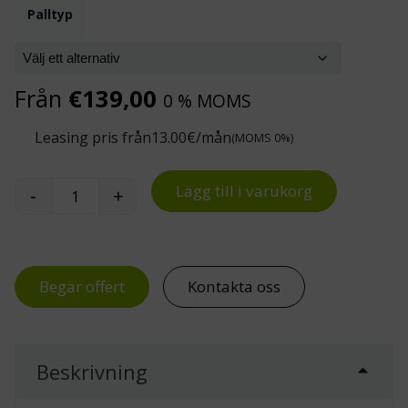
Palltyp
Från
€
139,00
0 % MOMS
Leasing pris från
13.00
€/mån
(MOMS 0%)
Lägg till i varukorg
-
+
Hygienpall i plast för livsmedelsbruk, EUR 120
Begär offert
Kontakta oss
Beskrivning