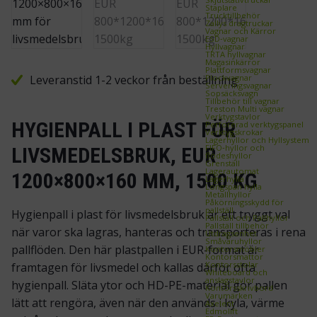
Staplare
Trucktillbehör
Zallys dragtruckar
Vagnar och Kärror
ESD‑vagnar
Hyllvagnar
TRTA hyllvagnar
Magasinkärror
Plattformsvagnar
Plockvagnar
Leveranstid 1-2 veckor från beställning
Serveringsvagnar
Sopsäcksvagn
Tillbehör till vagnar
Treston Multi vagnar
Verktygstavlor
HYGIENPALL I PLAST FÖR
Perforerad verktygspanel
Verktygskrokar
Lagerhyllor och Hyllsystem
FIFO‑hyllor och
LIVSMEDELSBRUK, EUR
flödeshyllor
Grenställ
Lagerautomat
1200×800×160 MM, 1500 KG
Lagerhylla
Longspan hylla
Metallhyllor
Påkörningsskydd för
pallställ
Hygienpall i plast för livsmedelsbruk är ett tryggt val
Pallställ och Pallhyllor
Pallställ tillbehör
när varor ska lagras, hanteras och transporteras i rena
Utdragsenhet
Småvaruhyllor
pallflöden. Den här plastpallen i EUR-format är
Kontorsmöbler
Kontorsmattor
Kontorsstolar
framtagen för livsmedel och kallas därför ofta
Whiteboard och
anslagstavlor
hygienpall. Släta ytor och HD-PE-material gör pallen
Kontorsskrivbord
Varumärken
lätt att rengöra, även när den används i kyla, värme
Axelent
Edmolift