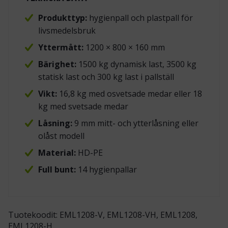
Produkttyp:
hygienpall och plastpall för
livsmedelsbruk
Yttermått:
1200 × 800 × 160 mm
Bärighet:
1500 kg dynamisk last, 3500 kg
statisk last och 300 kg last i pallställ
Vikt:
16,8 kg med osvetsade medar eller 18
kg med svetsade medar
Låsning:
9 mm mitt- och ytterlåsning eller
olåst modell
Material:
HD-PE
Full bunt:
14 hygienpallar
Tuotekoodit: EML1208-V, EML1208-VH, EML1208,
EML1208-H