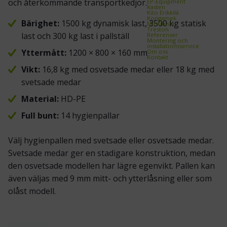
och återkommande transportkedjor.
EP-Equipment
Kasten
Kito Erikkilä
Kongamek
Bärighet:
1500 kg dynamisk last, 3500 kg statisk
Mitsubishi
Treston
last och 300 kg last i pallställ
Referenser
Montering och
installationsservice
Yttermått:
1200 × 800 × 160 mm
Om oss
Kontakt
Vikt:
16,8 kg med osvetsade medar eller 18 kg med
svetsade medar
Material:
HD-PE
Full bunt:
14 hygienpallar
Välj hygienpallen med svetsade eller osvetsade medar.
Svetsade medar ger en stadigare konstruktion, medan
den osvetsade modellen har lägre egenvikt. Pallen kan
även väljas med 9 mm mitt- och ytterlåsning eller som
olåst modell.