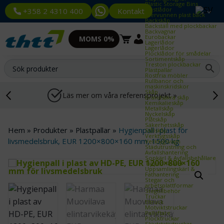
Plastic Storage Bins
Plastlådor
Kontakt
+358 2 4310 400
Återvunnen plast back
Backskåp
Backställ med plockbackar
Backvagnar
Eurobackar
MOMS 0%
Lagerlådor
Lagerlådor
Plocklådor för smådelar
Sortimentskåp
Treston plockbackar
Plastpallar
Rostfria möbler
Rullbanor och
maskinskridskor
Skåp
Läs mer om våra referensprojekt »
Brandsäkra skåp
Kemikalieskåp
Metallskåp
Nyckelskåp
Plåtskåp
Säkerhetsskåp
Hem
»
Produkter
»
Plastpallar
»
Hygienpall i plast för
Stålskåp
Verktygsskåp
livsmedelsbruk, EUR 1200×800×160 mm, 1500 kg
Verktygsvagn
Städutrustning och
Avfallshantering
Sopkärl & Avfallsbehållare
Tippcontainer
Uppsamlingskärl &
Fathantering
Stegar och
arbetsplattformar
Stegtillbehör
Truckar
Eltruck
Motviktstruckar
Pallyftare
Plocktruckar
Skjutstativtruckar