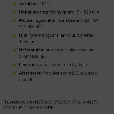
Antal hål:
105 st
Höjdplacering för hyllplan:
15–1820 mm
Monteringsvinklar för skenor:
rakt, 16°,
30° eller 40°
Hjul:
fyra svängbara länkhjul, diameter
100 mm
Utföranden:
utan broms eller med två
bromsade hjul
Leverans:
utan skenor och hyllplan
Alternativ:
finns även som ESD-skyddad
modell
Tuotekoodit: KM167, KM167B, KM167-G, KM167-H,
KM167-ESD, KM167-ESDB