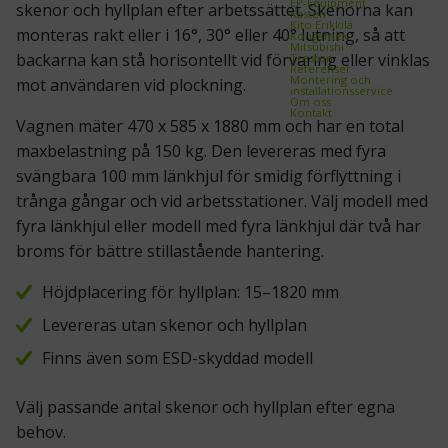
EP-Equipment
skenor och hyllplan efter arbetssättet. Skenorna kan
Kasten
Kito Erikkilä
monteras rakt eller i 16°, 30° eller 40° lutning, så att
Kongamek
Mitsubishi
backarna kan stå horisontellt vid förvaring eller vinklas
Treston
Referenser
Montering och
mot användaren vid plockning.
installationsservice
Om oss
Kontakt
Vagnen mäter 470 x 585 x 1880 mm och har en total
maxbelastning på 150 kg. Den levereras med fyra
svängbara 100 mm länkhjul för smidig förflyttning i
trånga gångar och vid arbetsstationer. Välj modell med
fyra länkhjul eller modell med fyra länkhjul där två har
broms för bättre stillastående hantering.
Höjdplacering för hyllplan: 15–1820 mm
Levereras utan skenor och hyllplan
Finns även som ESD-skyddad modell
Välj passande antal skenor och hyllplan efter egna
behov.