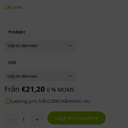
Läs mer
Produkt
ESD
Från
€
21,20
0 % MOMS
Leasing pris från
2.00
€/mån
(MOMS 0%)
Lägg till i varukorg
-
+
Justerbar backvagn för Eurobackar mängd