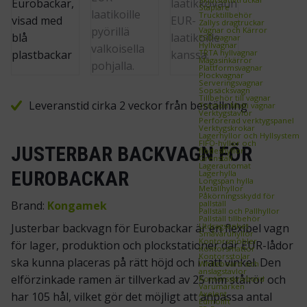
Staplare
Trucktillbehör
Zallys dragtruckar
Vagnar och Kärror
ESD‑vagnar
Hyllvagnar
TRTA hyllvagnar
Magasinkärror
Plattformsvagnar
Plockvagnar
Serveringsvagnar
Sopsäcksvagn
Tillbehör till vagnar
Leveranstid cirka 2 veckor från beställning
Treston Multi vagnar
Verktygstavlor
Perforerad verktygspanel
Verktygskrokar
Lagerhyllor och Hyllsystem
FIFO‑hyllor och
JUSTERBAR BACKVAGN FÖR
flödeshyllor
Grenställ
Lagerautomat
EUROBACKAR
Lagerhylla
Longspan hylla
Metallhyllor
Påkörningsskydd för
pallställ
Brand:
Kongamek
Pallställ och Pallhyllor
Pallställ tillbehör
Utdragsenhet
Justerbar backvagn för Eurobackar är en flexibel vagn
Småvaruhyllor
Kontorsmöbler
för lager, produktion och plockstationer där EUR-lådor
Kontorsmattor
Kontorsstolar
ska kunna placeras på rätt höjd och i rätt vinkel. Den
Whiteboard och
anslagstavlor
elförzinkade ramen är tillverkad av 25 mm stålrör och
Kontorsskrivbord
Varumärken
Axelent
har 105 hål, vilket gör det möjligt att anpassa antal
Edmolift