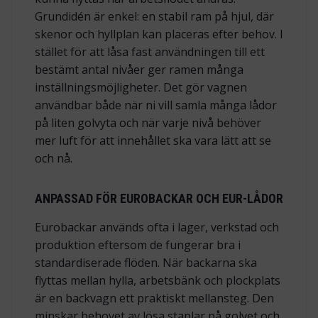
Grundidén är enkel: en stabil ram på hjul, där
skenor och hyllplan kan placeras efter behov. I
stället för att låsa fast användningen till ett
bestämt antal nivåer ger ramen många
inställningsmöjligheter. Det gör vagnen
användbar både när ni vill samla många lådor
på liten golvyta och när varje nivå behöver
mer luft för att innehållet ska vara lätt att se
och nå.
ANPASSAD FÖR EUROBACKAR OCH EUR-LÅDOR
Eurobackar används ofta i lager, verkstad och
produktion eftersom de fungerar bra i
standardiserade flöden. När backarna ska
flyttas mellan hylla, arbetsbänk och plockplats
är en backvagn ett praktiskt mellansteg. Den
minskar behovet av lösa staplar på golvet och