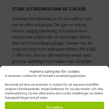
STABIL ELFÖRZINKAD RAM AV STÅLRÖR
Stommen är tillverkad av 25 mm stålrör och
har en elförzinkad yta. Det ger en robust
känsla i daglig hantering och passar bra i
industriella miljöer där utrustningen flyttas,
fylls och töms många gånger. Ramen har en
smal och hög form med yttermåtten 470 x 585
x 1880 mm. Den tar därmed begränsat med
golvyta, samtidigt som höjden kan utnyttjas
effektivt. Den totala maxbelastningen är 150
Hantera samtycke för cookies
kg. Det är tillräckligt för många vanliga behov
Vi använder cookies för att förbättra användarupplevelsen.
inom plock, komponenthantering och intern
Beroende på dina val använder vi cookies för att anpassa innehållet,
materialförsörjning.
analysera besöksstatistik, stödja funktioner för sociala medier och rikta
marknadsföring. Du kan alltid ändra dina cookie inställningar via länken
Dataskydd längst ned på sidan.
FYRA SVÄNGBARA LÄNKHJUL FÖR SMIDIG
FÖRFLYTTNING
Acceptera