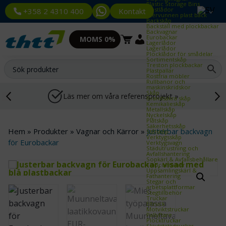
Plastic Storage Bins
Plastlådor
Kontakt
+358 2 4310 400
Återvunnen plast back
Backskåp
Backställ med plockbackar
Backvagnar
Eurobackar
MOMS 0%
Lagerlådor
Lagerlådor
Plocklådor för smådelar
Sortimentskåp
Treston plockbackar
Plastpallar
Rostfria möbler
Rullbanor och
maskinskridskor
Skåp
Läs mer om våra referensprojekt »
Brandsäkra skåp
Kemikalieskåp
Metallskåp
Nyckelskåp
Plåtskåp
Säkerhetsskåp
Hem
»
Produkter
»
Vagnar och Kärror
»
Justerbar backvagn
Stålskåp
Verktygsskåp
för Eurobackar
Verktygsvagn
Städutrustning och
Avfallshantering
Sopkärl & Avfallsbehållare
Tippcontainer
Uppsamlingskärl &
Fathantering
Stegar och
arbetsplattformar
Stegtillbehör
Truckar
Eltruck
Motviktstruckar
Pallyftare
Plocktruckar
Skjutstativtruckar