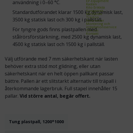
EP-Equipment
användning i 0–60 °C.
Kasten
Kito Erikkilä
Kongamek
Standardutförandet klarar 1500 kg dynamisk last,
Mitsubishi
Treston
3500 kg statisk last och 300 kg i pallställ.
Referenser
Montering och
installationsservice
För tyngre gods finns plastpallen med
Om oss
Kontakt
stålrörsförstärkning, med 2500 kg dynamisk last,
4500 kg statisk last och 1500 kg i pallställ.
Välj utförande med 7 mm säkerhetskant när lasten
behöver extra stöd mot glidning, eller utan
säkerhetskant när en helt öppen pallkant passar
bättre. Pallen är ett slitstarkt alternativ till träpall i
återkommande lagerbruk. Full stapel innehåller 15
pallar.
Vid större antal, begär offert.
Tung plastpall, 1200*1000