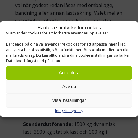
val när godset redan låses med emballage,
bandning eller annan lastsäkring. Valet mellan
säkerhetskant och öppen kant bör därför
Hantera samtycke för cookies
göras efter hur godset ligger på pallen, hur
Vi använder cookies för att förbättra användarupplevelsen.
pallen lyfts och hur ofta den ska flyttas i flödet.
Beroende på dina val använder vi cookies för att anpassa innehållet,
analysera besöksstatistik, stödja funktioner för sociala medier och rikta
BÄRIGHET FÖR LAGER, TRANSPORT OCH
marknadsföring. Du kan alltid ändra dina cookie inställningar via länken
PALLSTÄLL
Dataskydd längst ned på sidan.
Denna tunga plastpall finns i två
Acceptera
bärighetsnivåer. Standardutförandet är ett
Avvisa
bra val när pallen ska användas för tungt men
jämnt fördelat gods i daglig hantering. För
Visa inställningar
tyngre laster och högre krav i pallställ finns
Integritetspolicy
utförandet med stålrörsförstärkning.
Standardutförande:
1500 kg dynamisk
last, 3500 kg statisk last och 300 kg i