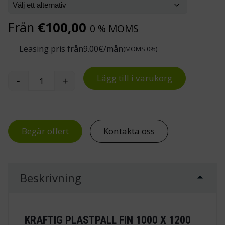
Från
€
100,00
0 % MOMS
Leasing pris från
9.00
€/mån
(MOMS 0%)
Lägg till i varukorg
-
+
Kraftig plastpall FIN/sjöpall 1000x1200x160 mm
Begär offert
Kontakta oss
Beskrivning
KRAFTIG PLASTPALL FIN 1000 X 1200