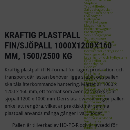
Staplare
Trucktillbehör
Zallys dragtruckar
Vagnar och Kärror
ESD‑vagnar
Hyllvagnar
TRTA hyllvagnar
Magasinkärror
Plattformsvagnar
Plockvagnar
KRAFTIG PLASTPALL
Serveringsvagnar
Sopsäcksvagn
Tillbehör till vagnar
FIN/SJÖPALL 1000X1200X160
Treston Multi vagnar
Verktygstavlor
Perforerad verktygspanel
MM, 1500/2500 KG
Verktygskrokar
Lagerhyllor och Hyllsystem
FIFO‑hyllor och
flödeshyllor
Grenställ
Kraftig plastpall i FIN-format för lager, produktion och
Lagerautomat
Lagerhylla
transport där lasten behöver ligga stabilt och pallen
Longspan hylla
Metallhyllor
Påkörningsskydd för
ska tåla återkommande hantering. Måttet är 1000 x
pallställ
Pallställ och Pallhyllor
1200 x 160 mm, ett format som även ofta söks som
Pallställ tillbehör
Utdragsenhet
sjöpall 1200 x 1000 mm. Den släta ovansidan gör pallen
Småvaruhyllor
Kontorsmöbler
enkel att rengöra, vilket är praktiskt när samma
Kontorsmattor
Kontorsstolar
Whiteboard och
plastpall används många gånger i varuflödet.
anslagstavlor
Kontorsskrivbord
Varumärken
Pallen är tillverkad av HD-PE-R och är avsedd för
Axelent
Edmolift