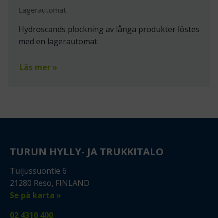
Lagerautomat
Hydroscands plockning av långa produkter löstes
med en lagerautomat.
Läs mer »
TURUN HYLLY- JA TRUKKITALO
Tuijussuontie 6
21280 Reso, FINLAND
Se på karta »
02 4310 400