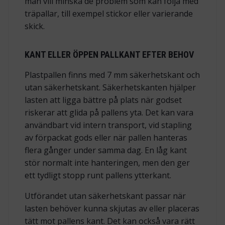
man vill minska de problem som kan följa med
träpallar, till exempel stickor eller varierande
skick.
KANT ELLER ÖPPEN PALLKANT EFTER BEHOV
Plastpallen finns med 7 mm säkerhetskant och
utan säkerhetskant. Säkerhetskanten hjälper
lasten att ligga bättre på plats när godset
riskerar att glida på pallens yta. Det kan vara
användbart vid intern transport, vid stapling
av förpackat gods eller när pallen hanteras
flera gånger under samma dag. En låg kant
stör normalt inte hanteringen, men den ger
ett tydligt stopp runt pallens ytterkant.
Utförandet utan säkerhetskant passar när
lasten behöver kunna skjutas av eller placeras
tätt mot pallens kant. Det kan också vara rätt