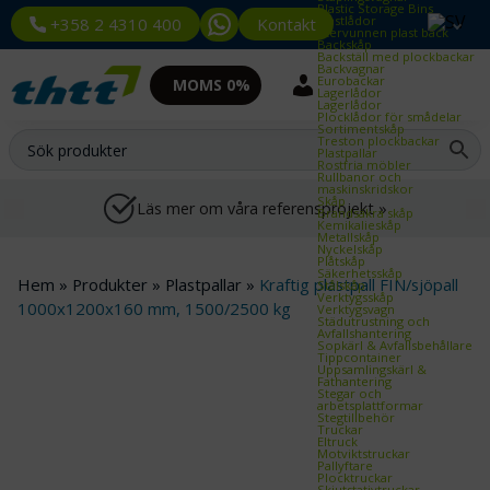
Plastic Storage Bins
Plastlådor
Kontakt
+358 2 4310 400
Återvunnen plast back
Backskåp
Backställ med plockbackar
Backvagnar
Eurobackar
MOMS 0%
Lagerlådor
Lagerlådor
Plocklådor för smådelar
Sortimentskåp
Treston plockbackar
Plastpallar
Rostfria möbler
Rullbanor och
maskinskridskor
Skåp
Läs mer om våra referensprojekt »
Brandsäkra skåp
Kemikalieskåp
Metallskåp
Nyckelskåp
Plåtskåp
Säkerhetsskåp
Hem
»
Produkter
»
Plastpallar
»
Kraftig plastpall FIN/sjöpall
Stålskåp
Verktygsskåp
1000x1200x160 mm, 1500/2500 kg
Verktygsvagn
Städutrustning och
Avfallshantering
Sopkärl & Avfallsbehållare
Tippcontainer
Uppsamlingskärl &
Fathantering
Stegar och
arbetsplattformar
Stegtillbehör
Truckar
Eltruck
Motviktstruckar
Pallyftare
Plocktruckar
Skjutstativtruckar