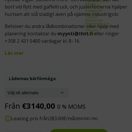
EP-Equipment
Kasten
bort vid flytt med gaffeltruck, och justerfötterna hjälper
Kito Erikkilä
Kongamek
hurtsen att stå stadigt även på ojämna industrigolv.
Mitsubishi
Treston
Referenser
Montering och
Behöver du andra lådkombinationer eller hjälp med
installationsservice
Om oss
planering kontaktar du
myynti@thtt.fi
eller ringer
Kontakt
+358 2 431 0400 vardagar kl. 8–16.
Läs mer
Lådornas bärförmåga
Från
€
3140,00
0 % MOMS
Leasing pris från
283.00
€/mån
(MOMS 0%)