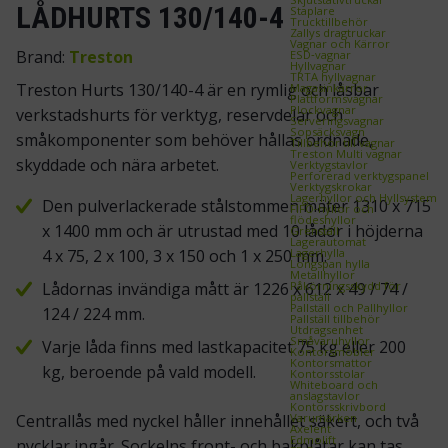
LÅDHURTS 130/140-4
Staplare
Trucktillbehör
Zallys dragtruckar
Vagnar och Kärror
Brand:
Treston
ESD‑vagnar
Hyllvagnar
TRTA hyllvagnar
Treston Hurts 130/140-4 är en rymlig och låsbar
Magasinkärror
Plattformsvagnar
Plockvagnar
verkstadshurts för verktyg, reservdelar och
Serveringsvagnar
Sopsäcksvagn
småkomponenter som behöver hållas ordnade,
Tillbehör till vagnar
Treston Multi vagnar
skyddade och nära arbetet.
Verktygstavlor
Perforerad verktygspanel
Verktygskrokar
Lagerhyllor och Hyllsystem
Den pulverlackerade stålstommen mäter 1310 x 715
FIFO‑hyllor och
flödeshyllor
x 1400 mm och är utrustad med 10 lådor i höjderna
Grenställ
Lagerautomat
Lagerhylla
4 x 75, 2 x 100, 3 x 150 och 1 x 250 mm.
Longspan hylla
Metallhyllor
Påkörningsskydd för
Lådornas invändiga mått är 1226 x 612 x 49 / 74 /
pallställ
Pallställ och Pallhyllor
124 / 224 mm.
Pallställ tillbehör
Utdragsenhet
Småvaruhyllor
Varje låda finns med lastkapacitet 75 kg eller 200
Kontorsmöbler
Kontorsmattor
kg, beroende på vald modell.
Kontorsstolar
Whiteboard och
anslagstavlor
Kontorsskrivbord
Varumärken
Centrallås med nyckel håller innehållet säkert, och två
Axelent
Edmolift
nycklar ingår. Sockelns front- och bakplåtar kan tas