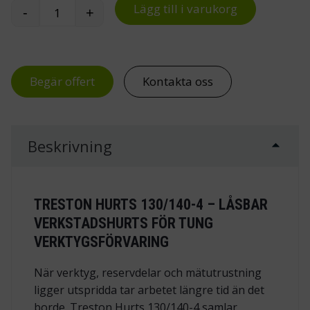
Lägg till i varukorg
-
+
Lådhurts 130/140-4 mängd
Begär offert
Kontakta oss
Beskrivning
TRESTON HURTS 130/140-4 – LÅSBAR
VERKSTADSHURTS FÖR TUNG
VERKTYGSFÖRVARING
När verktyg, reservdelar och mätutrustning
ligger utspridda tar arbetet längre tid än det
borde. Treston Hurts 130/140-4 samlar