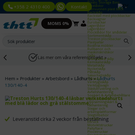
Plastic Storage Bins
Plastlådor
Kontakt
+358 2 4310 400
Återvunnen plast back
Backskåp
Backställ med plockbackar
Backvagnar
Eurobackar
MOMS 0%
Lagerlådor
Lagerlådor
Plocklådor för smådelar
Sortimentskåp
Treston plockbackar
Plastpallar
Rostfria möbler
Rullbanor och
maskinskridskor
Skåp
Läs mer om våra referensprojekt »
Brandsäkra skåp
Kemikalieskåp
Metallskåp
Nyckelskåp
Plåtskåp
Säkerhetsskåp
Hem
»
Produkter
»
Arbetsbord
»
Lådhurts
»
Lådhurts
Stålskåp
Verktygsskåp
130/140-4
Verktygsvagn
Städutrustning och
Avfallshantering
Sopkärl & Avfallsbehållare
Tippcontainer
Uppsamlingskärl &
Fathantering
Stegar och
arbetsplattformar
Stegtillbehör
Leveranstid cirka 2 veckor från beställning
Truckar
Eltruck
Motviktstruckar
Pallyftare
Plocktruckar
Skjutstativtruckar