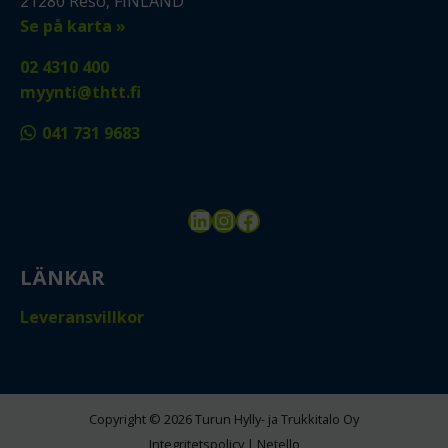
21280 Reso, FINLAND
Se på karta »
02 4310 400
myynti@thtt.fi
041 731 9683
LinkedIn
Instagram
Facebook
LÄNKAR
Leveransvillkor
Copyright © 2026 Turun Hylly- ja Trukkitalo Oy
Integritetspolicy
|
Netello