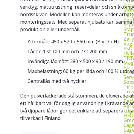
Truc
Eltr
verktyg, mätutrustning, reservdelar och småkompo
Motv
bordsskivan. Modellen kan monteras under arbet
Pall
Ploc
monteringssats. Med separat hjulsats kan samma lå
Skju
Stap
produktion eller underhåll.
Truc
Zall
Yttermått: 450 x 520 x 560 mm (B x D x H).
Vagn
ESD
Lådor: 1 st 100 mm och 2 st 200 mm.
Hyll
TRTA
Invändiga lådmått: 380 x 500 x 90 / 190 mm.
Mag
Plat
Maxbelastning: 60 kg per låda och 100 % utdrag
Ploc
Serv
Centrallås med två nycklar.
Sop
Till
Tres
Den pulverlackerade stålstommen, de eloxerade al
Verk
Perf
ett hållbart val för daglig användning i krävande 
Verk
Lage
två djupare lådor gör det enklare att separera oft
FIFO
tillverkad i Finland.
Gren
Lag
Lage