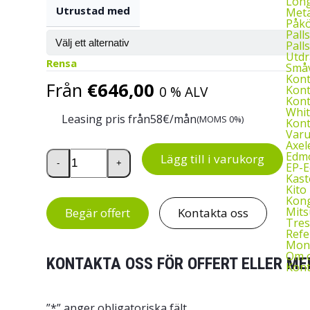
Long
Utrustad med
Meta
Påkö
Palls
Palls
Utdr
Rensa
Småv
Kon
Från
€
646,00
Kont
0 % ALV
Kont
Whit
Leasing pris från
58
€/mån
(MOMS 0%)
Kont
Var
Axel
Lådhurts 45/56-4 mängd
Edmo
Lägg till i varukorg
-
+
EP-
Kast
Kito 
Kon
Mits
Begär offert
Kontakta oss
Tres
Refe
Mont
Om 
KONTAKTA OSS FÖR OFFERT ELLER ME
Kont
”
*
” anger obligatoriska fält