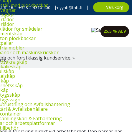
kskåp
ställ med plockbackar
Varukorg
l. 8–16.
+358 2 4310 400
myynti@thtt.fi
kvagnar
backar
rlådor
rlådor
klådor för smådelar
25,5 % ALV
imentskåp
ton plockbackar
tpallar
fria möbler
banor och maskinskridskor
p
bb och förstklassig kundservice. »
dsäkra skåp
kalieskåp
llskåp
elskåp
skåp
rhetsskåp
skåp
tygsskåp
tygsvagn
utrustning och Avfallshantering
ärl & Avfallsbehållare
container
amlingskärl & Fathantering
ar och arbetsplattformar
tillbehör
omlig förvaring direkt vid arbetsbordet. Den passar när