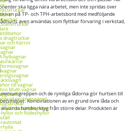
kar
uck
nenter ska ligga nära arbetet, men inte spridas över
iktstruckar
sskivan på TP- och TPH-arbetsbord med medföljande
yftare
ktruckar
dhurts även användas som flyttbar förvaring i verkstad,
tstativtruckar
lare
ktillbehör
ys dragtruckar
ar och Kärror
‑vagnar
vagnar
 hyllvagnar
asinkärror
tformsvagnar
.
kvagnar
eringsvagnar
säcksvagn
behör till vagnar
ton Multi vagnar
uminiumgreppen och de rymliga lådorna gör hurtsen till
tygstavlor
orerad verktygspanel
arbetsmiljöer. Kombinationen av en grund övre låda och
tygskrokar
rhyllor och Hyllsystem
a använda handverktyg från större delar. Produkten är
‑hyllor och flödeshyllor
ställ
erautomat
rhylla