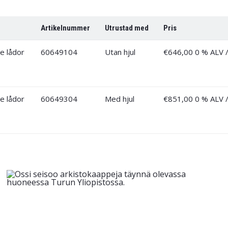
Artikelnummer
Utrustad med
Pris
60649104
Utan hjul
€
646,00
0 % ALV
/
60649304
Med hjul
€
851,00
0 % ALV
/