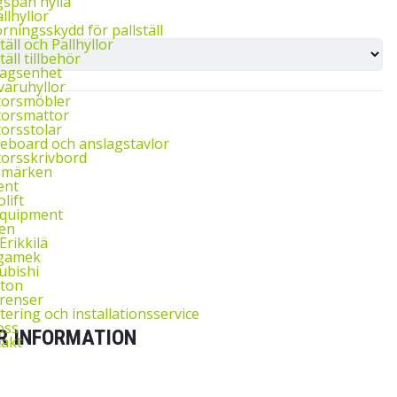
span hylla
llhyllor
rningsskydd för pallställ
täll och Pallhyllor
täll tillbehör
agsenhet
aruhyllor
torsmöbler
orsmattor
orsstolar
eboard och anslagstavlor
orsskrivbord
umärken
ent
lift
Equipment
en
Erikkilä
gamek
ubishi
ton
renser
ering och installationsservice
oss
R INFORMATION
akt