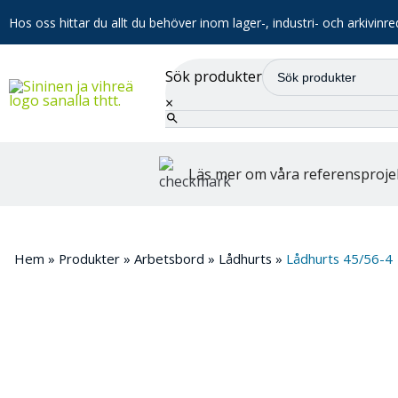
Hos oss hittar du allt du behöver inom lager-, industri- och arkivinre
Sök produkter
×
Läs mer om våra referensproje
Hem
»
Produkter
»
Arbetsbord
»
Lådhurts
»
Lådhurts 45/56-4