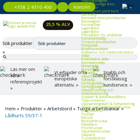
Staplingsvagnar
Plastic Storage Bins
Kontakt
+358 2 4310 400
Plastlådor
Återvunnen plast back
Backskåp
Backställ med plockbackar
Backvagnar
25,5 % ALV
Eurobackar
Lagerlådor
Lagerlådor
Plocklådor för smådelar
Sortimentskåp
Treston plockbackar
Sök produkter
Plastpallar
Rostfria möbler
×
Rullbanor och maskinskridskor
Skåp
Brandsäkra skåp
Kemikalieskåp
Metallskåp
Läs mer om
Nyckelskåp
Vi erbjuder ofta
Snabb och
Plåtskåp
våra
Säkerhetsskåp
europeiska
förstklassig
Stålskåp
referensprojekt
Verktygsskåp
alternativ. »
kundservice. »
Verktygsvagn
»
Städutrustning och
Avfallshantering
Sopkärl & Avfallsbehållare
Tippcontainer
Uppsamlingskärl & Fathantering
Stegar och arbetsplattformar
Hem
»
Produkter
»
Arbetsbord
»
Tunga arbetsbänkar
»
Stegtillbehör
Truckar
Lådhurts 55/37-1
Eltruck
Motviktstruckar
Pallyftare
Plocktruckar
Skjutstativtruckar
Staplare
Trucktillbehör