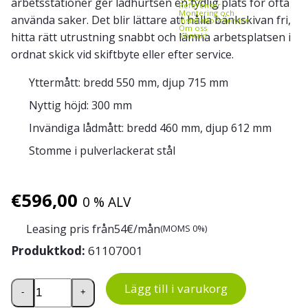
arbetsstationer ger lådhurtsen en tydlig plats för ofta
Referenser
Montering och
använda saker. Det blir lättare att hålla bänkskivan fri,
installationsservice
Om oss
hitta rätt utrustning snabbt och lämna arbetsplatsen i
Kontakt
ordnat skick vid skiftbyte eller efter service.
Yttermått: bredd 550 mm, djup 715 mm
Nyttig höjd: 300 mm
Invändiga lådmått: bredd 460 mm, djup 612 mm
Stomme i pulverlackerat stål
€
596,00
0 % ALV
Leasing pris från
54
€/mån
(MOMS 0%)
Produktkod:
61107001
Lådhurts 55/37-1 mängd
Lägg till i varukorg
-
+