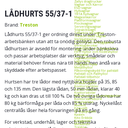
Zallys dragtruckar
Vagnar och Kärror
ESD‑vagnar
LÅDHURTS 55/37-1
Hyllvagnar
TRTA hyllvagnar
Magasinkärror
Plattformsvagnar
Plockvagnar
Brand:
Treston
Serveringsvagnar
Sopsäcksvagn
Tillbehör till vagnar
Lådhurts 55/37-1 ger ordning direkt under Treston-
Treston Multi vagnar
Verktygstavlor
arbetsbänken utan att ta onödig golvyta. Den robusta
Perforerad verktygspanel
Verktygskrokar
lådhurtsen är avsedd för montering under bänkskiva
Lagerhyllor och Hyllsystem
FIFO‑hyllor och flödeshyllor
och passar arbetsplatser där verktyg, smådelar och
Grenställ
Lagerautomat
Lagerhylla
material behöver finnas nära till hands men ändå vara
Longspan hylla
Metallhyllor
skyddade efter arbetspasset.
Påkörningsskydd för pallställ
Pallställ och Pallhyllor
Pallställ tillbehör
Utdragsenhet
Hurtsen har tre lådor med nyttjbara höjder på 35, 85
Småvaruhyllor
Kontorsmöbler
och 135 mm. Den lägsta lådan, 50 mm-lådan, klarar 40
Kontorsmattor
Kontorsstolar
kg och kan dras ut till 100 %. De två övriga lådorna har
Whiteboard och anslagstavlor
Kontorsskrivbord
Varumärken
80 kg bärförmåga per låda och 85 % utdrag. Nyckellåst
Axelent
Edmolift
centrallås låser hela förvaringen på en gång.
EP-Equipment
Kasten
Kito Erikkilä
Kongamek
För verkstad, underhåll, lager och tekniska
Mitsubishi
Treston