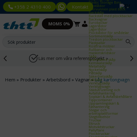
Plastic Storage Bins
Plastlådor
Kontakt
+358 2 4310 400
Återvunnen plast back
Backskåp
Backställ med plockbackar
Backvagnar
Eurobackar
MOMS 0%
Lagerlådor
Lagerlådor
Plocklådor för smådelar
Sortimentskåp
Treston plockbackar
Plastpallar
Rostfria möbler
Rullbanor och
maskinskridskor
Skåp
Läs mer om våra referensprojekt »
Brandsäkra skåp
Kemikalieskåp
Metallskåp
Nyckelskåp
Plåtskåp
Säkerhetsskåp
Hem
»
Produkter
»
Arbetsbord
»
Vagnar
»
Låg kartongvagn
Stålskåp
Verktygsskåp
Verktygsvagn
Städutrustning och
Avfallshantering
Sopkärl & Avfallsbehållare
Tippcontainer
Uppsamlingskärl &
Fathantering
Stegar och
arbetsplattformar
Stegtillbehör
Truckar
Eltruck
Motviktstruckar
Pallyftare
Plocktruckar
Skjutstativtruckar