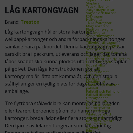
Staplare
Trucktillbehör
LÅG KARTONGVAGN
Zallys dragtruckar
Vagnar och Kärror
ESD‑vagnar
Hyllvagnar
Brand:
Treston
TRTA hyllvagnar
Magasinkärror
Plattformsvagnar
Låg kartongvagn håller stora kartonger,
Plockvagnar
Serveringsvagnar
wellpappkartonger och andra förpackningskartonger
Sopsäcksvagn
Tillbehör till vagnar
Treston Multi vagnar
samlade nära packbordet. Denna kartongvagn passar
Verktygstavlor
Perforerad verktygspanel
särskilt bra i packrum, utleverans och lager där tomma
Verktygskrokar
Lagerhyllor och Hyllsystem
lådor snabbt ska kunna plockas utan att bygga staplar
FIFO‑hyllor och
flödeshyllor
på golvet. Den låga konstruktionen gör att
Grenställ
Lagerautomat
Lagerhylla
kartongerna är lätta att komma åt, och den stabila
Longspan hylla
Metallhyllor
stålhyllan ger en tydlig plats för dagens behov av
Påkörningsskydd för
pallställ
emballage.
Pallställ och Pallhyllor
Pallställ tillbehör
Utdragsenhet
Småvaruhyllor
Tre flyttbara stålavdelare kan monteras på längden
Kontorsmöbler
Kontorsmattor
eller tvären, beroende på om du hanterar höga
Kontorsstolar
Whiteboard och
kartonger, breda lådor eller flera storlekar samtidigt.
anslagstavlor
Kontorsskrivbord
Varumärken
Den fjärde avdelaren fungerar som körhandtag.
Axelent
Edmolift