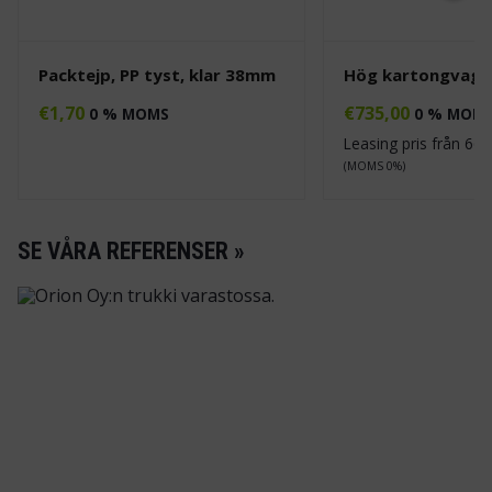
Next
Packtejp, PP tyst, klar 38mm
Hög kartongvagn
€
1,70
€
735,00
0 % MOMS
0 % MOM
Leasing pris från
66.
(MOMS 0%)
SE VÅRA REFERENSER »