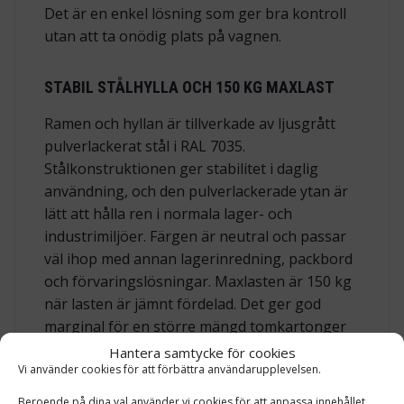
Det är en enkel lösning som ger bra kontroll
utan att ta onödig plats på vagnen.
STABIL STÅLHYLLA OCH 150 KG MAXLAST
Ramen och hyllan är tillverkade av ljusgrått
pulverlackerat stål i RAL 7035.
Stålkonstruktionen ger stabilitet i daglig
användning, och den pulverlackerade ytan är
lätt att hålla ren i normala lager- och
industrimiljöer. Färgen är neutral och passar
väl ihop med annan lagerinredning, packbord
och förvaringslösningar. Maxlasten är 150 kg
när lasten är jämnt fördelad. Det ger god
marginal för en större mängd tomkartonger
och gör det möjligt att fylla upp vagnen för
Hantera samtycke för cookies
flera timmars eller en hel dags packbehov,
Vi använder cookies för att förbättra användarupplevelsen.
beroende på kartongernas storlek och
Beroende på dina val använder vi cookies för att anpassa innehållet,