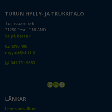
TURUN HYLLY- JA TRUKKITALO
Tuijussuontie 6
21280 Reso, FINLAND
Se på karta »
02 4310 400
myynti@thtt.fi
041 731 9683
LinkedIn
Instagram
Facebook
LÄNKAR
Leveransvillkor