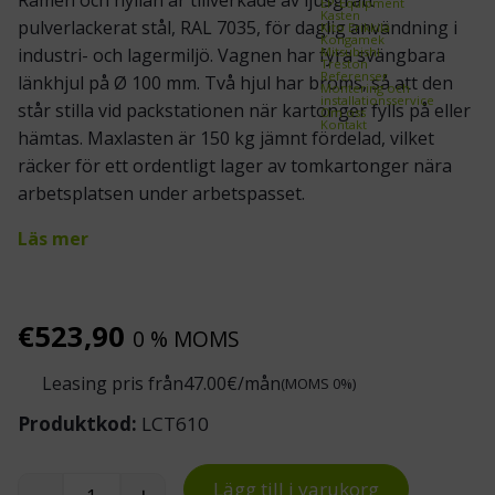
Ramen och hyllan är tillverkade av ljusgrått
EP-Equipment
Kasten
pulverlackerat stål, RAL 7035, för daglig användning i
Kito Erikkilä
Kongamek
Mitsubishi
industri- och lagermiljö. Vagnen har fyra svängbara
Treston
Referenser
länkhjul på Ø 100 mm. Två hjul har broms, så att den
Montering och
installationsservice
står stilla vid packstationen när kartonger fylls på eller
Om oss
Kontakt
hämtas. Maxlasten är 150 kg jämnt fördelad, vilket
räcker för ett ordentligt lager av tomkartonger nära
arbetsplatsen under arbetspasset.
Läs mer
€
523,90
0 % MOMS
Leasing pris från
47.00
€/mån
(MOMS 0%)
Produktkod:
LCT610
Lägg till i varukorg
-
+