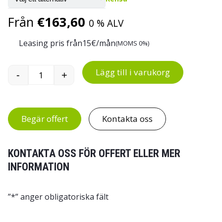
Från
€
163,60
0 % ALV
Leasing pris från
15
€/mån
(MOMS 0%)
Lägg till i varukorg
-
+
Lagerkassett 1640 mängd
Begär offert
Kontakta oss
KONTAKTA OSS FÖR OFFERT ELLER MER
INFORMATION
”
*
” anger obligatoriska fält