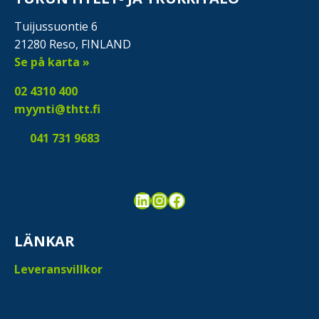
Tuijussuontie 6
21280 Reso, FINLAND
Se på karta »
02 4310 400
myynti@thtt.fi
041 731 9683
LinkedIn
Instagram
Facebook
LÄNKAR
Leveransvillkor