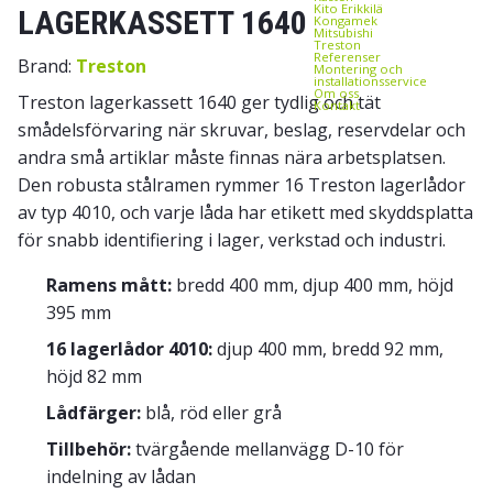
Kito Erikkilä
LAGERKASSETT 1640
Kongamek
Mitsubishi
Treston
Referenser
Brand:
Treston
Montering och
installationsservice
Om oss
Treston lagerkassett 1640 ger tydlig och tät
Kontakt
smådelsförvaring när skruvar, beslag, reservdelar och
andra små artiklar måste finnas nära arbetsplatsen.
Den robusta stålramen rymmer 16 Treston lagerlådor
av typ 4010, och varje låda har etikett med skyddsplatta
för snabb identifiering i lager, verkstad och industri.
Ramens mått:
bredd 400 mm, djup 400 mm, höjd
395 mm
16 lagerlådor 4010:
djup 400 mm, bredd 92 mm,
höjd 82 mm
Lådfärger:
blå, röd eller grå
Tillbehör:
tvärgående mellanvägg D-10 för
indelning av lådan