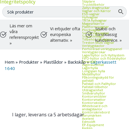
Integritetspolicy
Staplare
Trucktillbehör
Zallys dragtruckar
Vagnar och Kärror
ESD‑vagnar
Hyllvagnar
TRTA hyllvagnar
Magasinkärror
Läs mer om
Plattformsvagnar
Vi erbjuder ofta
Snabb och
Plockvagnar
våra
Serveringsvagnar
europeiska
förstklassig
Sopsäcksvagn
referensprojekt
Tillbehör till vagnar
alternativ. »
kundservice. »
Treston Multi vagnar
»
Verktygstavlor
Perforerad verktygspanel
Verktygskrokar
Lagerhyllor och Hyllsystem
FIFO‑hyllor och flödeshyllor
Hem
»
Produkter
»
Plastlådor
»
Backskåp
»
Lagerkassett
Grenställ
Lagerautomat
1640
Lagerhylla
Longspan hylla
Metallhyllor
Påkörningsskydd för
pallställ
Pallställ och Pallhyllor
Pallställ tillbehör
Utdragsenhet
Småvaruhyllor
Kontorsmöbler
Kontorsmattor
Kontorsstolar
Whiteboard och
anslagstavlor
Kontorsskrivbord
I lager, leverans ca 5 arbetsdagar
Varumärken
Axelent
Edmolift
EP-Equipment
Kasten