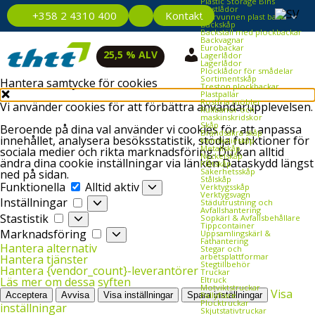
Plastic Storage Bins
Plastlådor
Kontakt
+358 2 4310 400
Återvunnen plast back
Backskåp
Backställ med plockbackar
Backvagnar
Eurobackar
25,5 % ALV
Lagerlådor
Lagerlådor
Plocklådor för smådelar
Sortimentskåp
Hantera samtycke för cookies
Treston plockbackar
Plastpallar
Rostfria möbler
Vi använder cookies för att förbättra användarupplevelsen.
Rullbanor och
maskinskridskor
Skåp
Beroende på dina val använder vi cookies för att anpassa
Brandsäkra skåp
innehållet, analysera besöksstatistik, stödja funktioner för
Kemikalieskåp
Metallskåp
sociala medier och rikta marknadsföring. Du kan alltid
Nyckelskåp
ändra dina cookie inställningar via länken Dataskydd längst
Plåtskåp
Säkerhetsskåp
ned på sidan.
Stålskåp
Funktionella
Funktionella
Alltid aktiv
Verktygsskåp
Verktygsvagn
Inställningar
Inställningar
Städutrustning och
Avfallshantering
Stastistik
Stastistik
Sopkärl & Avfallsbehållare
Tippcontainer
Marknadsföring
Marknadsföring
Uppsamlingskärl &
Fathantering
Hantera alternativ
Stegar och
arbetsplattformar
Hantera tjänster
Stegtillbehör
Hantera {vendor_count}-leverantörer
Truckar
Eltruck
Läs mer om dessa syften
Motviktstruckar
Visa
Pallyftare
Acceptera
Avvisa
Visa inställningar
Spara inställningar
Plocktruckar
inställningar
Skjutstativtruckar