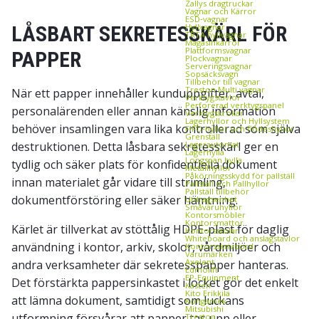
Zallys dragtruckar
Vagnar och Kärror
ESD‑vagnar
LÅSBART SEKRETESSKÄRL FÖR
Hyllvagnar
TRTA hyllvagnar
Magasinkärror
Plattformsvagnar
PAPPER
Plockvagnar
Serveringsvagnar
Sopsäcksvagn
Tillbehör till vagnar
Treston Multi vagnar
När ett papper innehåller kunduppgifter, avtal,
Verktygstavlor
Perforerad verktygspanel
personalärenden eller annan känslig information
Verktygskrokar
Lagerhyllor och Hyllsystem
behöver insamlingen vara lika kontrollerad som själva
FIFO‑hyllor och flödeshyllor
Grenställ
destruktionen. Detta låsbara sekretesskärl ger en
Lagerautomat
Lagerhylla
Longspan hylla
tydlig och säker plats för konfidentiella dokument
Metallhyllor
Påkörningsskydd för pallställ
innan materialet går vidare till strimling,
Pallställ och Pallhyllor
Pallställ tillbehör
dokumentförstöring eller säker hämtning.
Utdragsenhet
Småvaruhyllor
Kontorsmöbler
Kontorsmattor
Kärlet är tillverkat av stöttålig HDPE-plast för daglig
Kontorsstolar
Whiteboard och anslagstavlor
användning i kontor, arkiv, skolor, vårdmiljöer och
Kontorsskrivbord
Varumärken
Axelent
andra verksamheter där sekretesspapper hanteras.
Edmolift
EP-Equipment
Det förstärkta pappersinkastet i locket gör det enkelt
Kasten
Kito Erikkilä
att lämna dokument, samtidigt som luckans
Kongamek
Mitsubishi
utformning försvårar att papper tas upp eller
Treston