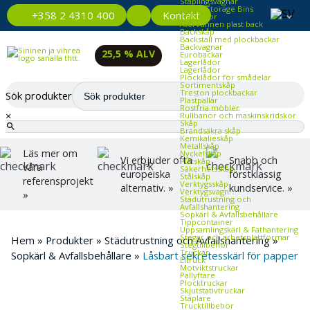
Staplingsvagnar
Plastic Storage Bins
Kontakt
+358 2 4310 400
Plastlådor
Återvunnen plast back
Backskåp
Backställ med plockbackar
Backvagnar
25,5 % ALV
Eurobackar
Lagerlådor
Lagerlådor
Plocklådor för smådelar
Sortimentskåp
Treston plockbackar
Sök produkter
Plastpallar
Rostfria möbler
×
Rullbanor och maskinskridskor
Skåp
Brandsäkra skåp
Kemikalieskåp
Metallskåp
Läs mer om
Nyckelskåp
Vi erbjuder ofta
Snabb och
Plåtskåp
våra
Säkerhetsskåp
europeiska
förstklassig
Stålskåp
referensprojekt
Verktygsskåp
alternativ. »
kundservice. »
Verktygsvagn
»
Städutrustning och
Avfallshantering
Sopkärl & Avfallsbehållare
Tippcontainer
Uppsamlingskärl & Fathantering
Stegar och arbetsplattformar
Hem
»
Produkter
»
Städutrustning och Avfallshantering
»
Stegtillbehör
Truckar
Sopkärl & Avfallsbehållare
»
Låsbart sekretesskärl för papper
Eltruck
Motviktstruckar
Pallyftare
Plocktruckar
Skjutstativtruckar
Staplare
Trucktillbehör