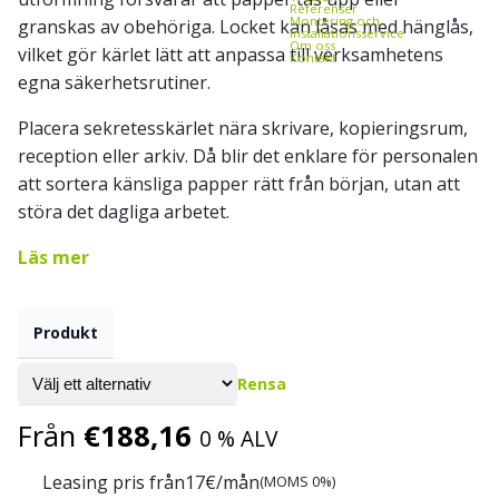
Referenser
Montering och
granskas av obehöriga. Locket kan låsas med hänglås,
installationsservice
Om oss
vilket gör kärlet lätt att anpassa till verksamhetens
Kontakt
egna säkerhetsrutiner.
Placera sekretesskärlet nära skrivare, kopieringsrum,
reception eller arkiv. Då blir det enklare för personalen
att sortera känsliga papper rätt från början, utan att
störa det dagliga arbetet.
Läs mer
Produkt
Rensa
Från
€
188,16
0 % ALV
Leasing pris från
17
€/mån
(MOMS 0%)