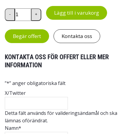
Låsbart sekretesskärl för papper mängd
Lägg till i varukorg
-
+
Begär offert
Kontakta oss
KONTAKTA OSS FÖR OFFERT ELLER MER
INFORMATION
”
*
” anger obligatoriska fält
X/Twitter
Detta fält används för valideringsändamål och ska
lämnas oförändrat.
Namn
*