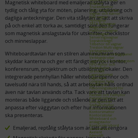
Magnetisk whiteboard med emaljerad stålyta ger en
Staplare
Trucktillbehör
tydlig och tålig yta för möten, planering, utbildning och
Zallys dragtruckar
Vagnar och Kärror
ESD‑vagnar
dagliga anteckningar. Den vita stålytan är lätt att skriva
Hyllvagnar
TRTA hyllvagnar
på och enkel att torka av, samtidigt som den fungerar
Magasinkärror
Plattformsvagnar
som
magnetisk
anslagstavla för utskrifter, checklistor
Plockvagnar
Serveringsvagnar
och minneslappar.
Sopsäcksvagn
Tillbehör till vagnar
Treston Multi vagnar
Verktygstavlor
Whiteboardtavlan har en stilren aluminiumram som
Perforerad verktygspanel
Verktygskrokar
skyddar kanterna och ger ett färdigt intryck i kontor,
Lagerhyllor och Hyllsystem
FIFO‑hyllor och
flödeshyllor
konferensrum, projektrum och utbildningslokaler. Den
Grenställ
Lagerautomat
integrerade pennhyllan håller whiteboardpennor och
Lagerhylla
Longspan hylla
tavelsudd nära till hands, så att arbetsytan hålls ordnad
Metallhyllor
Påkörningsskydd för
även när tavlan används ofta. Tack vare att tavlan kan
pallställ
Pallställ och Pallhyllor
Pallställ tillbehör
monteras både liggande och stående är den lätt att
Utdragsenhet
Småvaruhyllor
anpassa efter väggytan och efter hur informationen
Kontorsmöbler
Kontorsmattor
ska presenteras.
Kontorsstolar
Whiteboard och
anslagstavlor
Kontorsskrivbord
Emaljerad, reptålig stålyta som är lätt att rengöra
Varumärken
Axelent
Edmolift