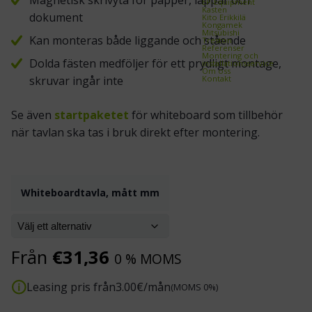
Magnetisk skrivyta för papper, lappar och
EP-Equipment
Kasten
dokument
Kito Erikkilä
Kongamek
Mitsubishi
Kan monteras både liggande och stående
Treston
Referenser
Montering och
Dolda fästen medföljer för ett prydligt montage,
installationsservice
Om oss
Kontakt
skruvar ingår inte
Se även
startpaketet
för whiteboard som tillbehör
när tavlan ska tas i bruk direkt efter montering.
Whiteboardtavla, mått mm
Från
€
31,36
0 % MOMS
Leasing pris från
3.00
€/mån
(MOMS 0%)