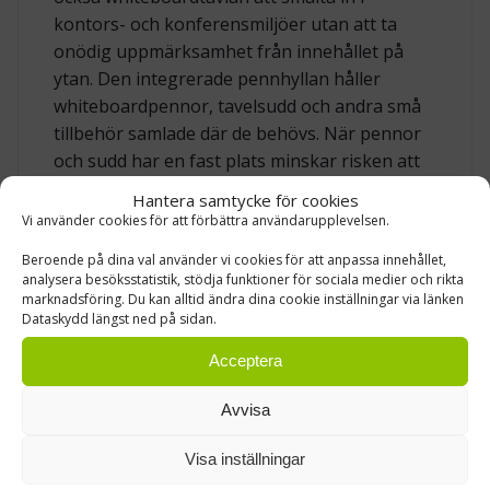
kontors- och konferensmiljöer utan att ta
onödig uppmärksamhet från innehållet på
ytan. Den integrerade pennhyllan håller
whiteboardpennor, tavelsudd och andra små
tillbehör samlade där de behövs. När pennor
och sudd har en fast plats minskar risken att
de försvinner mellan möten, och tavlan är
Hantera samtycke för cookies
snabbare att börja använda.
Vi använder cookies för att förbättra användarupplevelsen.
Beroende på dina val använder vi cookies för att anpassa innehållet,
MONTERING LIGGANDE ELLER STÅENDE
analysera besöksstatistik, stödja funktioner för sociala medier och rikta
marknadsföring. Du kan alltid ändra dina cookie inställningar via länken
Dataskydd längst ned på sidan.
Whiteboardtavlan kan monteras både
liggande och stående. Liggande montering
Acceptera
passar bra när tavlan ska användas som
idéyta, projekttavla eller större mötesyta där
Avvisa
flera personer fyller på information från
vänster till höger. Det är också ett naturligt val
Visa inställningar
i konferensrum och utbildningsrum där tavlan