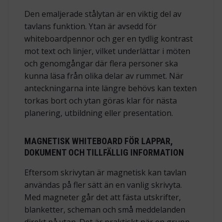
Den emaljerade stålytan är en viktig del av
tavlans funktion. Ytan är avsedd för
whiteboardpennor och ger en tydlig kontrast
mot text och linjer, vilket underlättar i möten
och genomgångar där flera personer ska
kunna läsa från olika delar av rummet. När
anteckningarna inte längre behövs kan texten
torkas bort och ytan göras klar för nästa
planering, utbildning eller presentation.
MAGNETISK WHITEBOARD FÖR LAPPAR,
DOKUMENT OCH TILLFÄLLIG INFORMATION
Eftersom skrivytan är magnetisk kan tavlan
användas på fler sätt än en vanlig skrivyta.
Med magneter går det att fästa utskrifter,
blanketter, scheman och små meddelanden
direkt på ytan. Det är praktiskt när en grupp