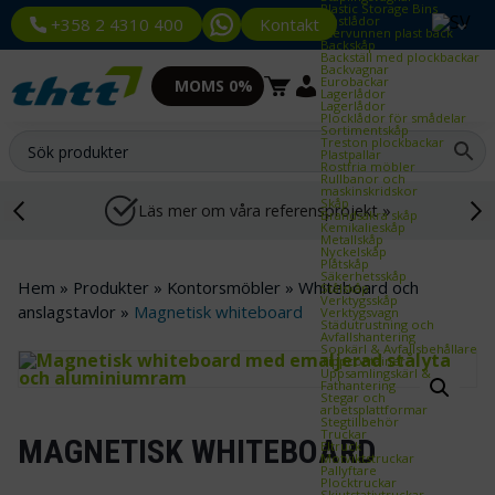
Plastic Storage Bins
Plastlådor
Kontakt
+358 2 4310 400
Återvunnen plast back
Backskåp
Backställ med plockbackar
Backvagnar
Eurobackar
MOMS 0%
Lagerlådor
Lagerlådor
Plocklådor för smådelar
Sortimentskåp
Treston plockbackar
Plastpallar
Rostfria möbler
Rullbanor och
maskinskridskor
Skåp
Läs mer om våra referensprojekt »
Brandsäkra skåp
Kemikalieskåp
Metallskåp
Nyckelskåp
Plåtskåp
Säkerhetsskåp
Hem
»
Produkter
»
Kontorsmöbler
»
Whiteboard och
Stålskåp
Verktygsskåp
anslagstavlor
»
Magnetisk whiteboard
Verktygsvagn
Städutrustning och
Avfallshantering
Sopkärl & Avfallsbehållare
Tippcontainer
Uppsamlingskärl &
Fathantering
Stegar och
arbetsplattformar
Stegtillbehör
Truckar
MAGNETISK WHITEBOARD
Eltruck
Motviktstruckar
Pallyftare
Plocktruckar
Skjutstativtruckar