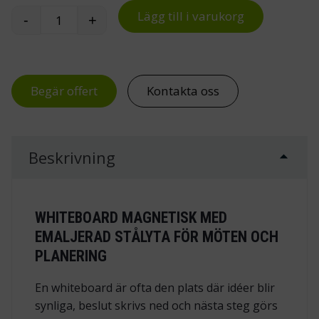
Lägg till i varukorg
-
+
Magnetisk whiteboard mängd
Begär offert
Kontakta oss
Beskrivning
WHITEBOARD MAGNETISK MED
EMALJERAD STÅLYTA FÖR MÖTEN OCH
PLANERING
En whiteboard är ofta den plats där idéer blir
synliga, beslut skrivs ned och nästa steg görs