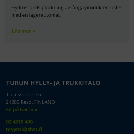
Hydroscands plockning av långa produkter löstes
med en lagerautomat.
Läs mer »
TURUN HYLLY- JA TRUKKITALO
Tuijussuontie 6
21280 Reso, FINLAND
Se på karta »
02 4310 400
myynti@thtt.fi