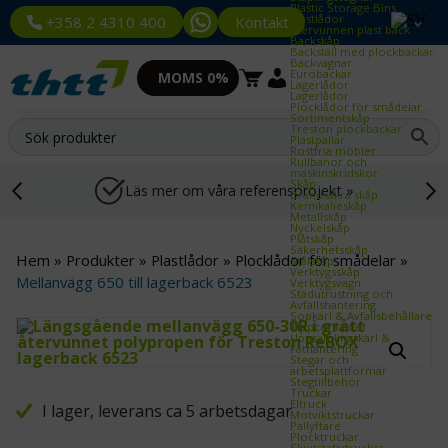
Plastic Storage Bins
Plastlådor
Kontakt
+358 2 4310 400
Återvunnen plast back
Backskåp
Backställ med plockbackar
Backvagnar
Eurobackar
MOMS 0%
Lagerlådor
Lagerlådor
Plocklådor för smådelar
Sortimentskåp
Treston plockbackar
Plastpallar
Rostfria möbler
Rullbanor och
maskinskridskor
Skåp
Läs mer om våra referensprojekt »
Brandsäkra skåp
Kemikalieskåp
Metallskåp
Nyckelskåp
Plåtskåp
Säkerhetsskåp
Hem
»
Produkter
»
Plastlådor
»
Plocklådor för smådelar
»
Stålskåp
Verktygsskåp
Mellanvägg 650 till lagerback 6523
Verktygsvagn
Städutrustning och
Avfallshantering
Sopkärl & Avfallsbehållare
Tippcontainer
Uppsamlingskärl &
Fathantering
Stegar och
arbetsplattformar
Stegtillbehör
Truckar
Eltruck
I lager, leverans ca 5 arbetsdagar
Motviktstruckar
Pallyftare
Plocktruckar
Skjutstativtruckar