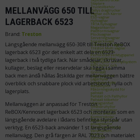
Staplare
Trucktillbehör
MELLANVÄGG 650 TILL
Zallys dragtruckar
Vagnar och Kärror
ESD‑vagnar
LAGERBACK 6523
Hyllvagnar
TRTA hyllvagnar
Magasinkärror
Plattformsvagnar
Brand:
Treston
Plockvagnar
Serveringsvagnar
Sopsäcksvagn
Längsgående mellanvägg 650-30R till Treston ReBOX
Tillbehör till vagnar
Treston Multi vagnar
lagerback 6523 gör det enkelt att dela en 6523-
Verktygstavlor
Perforerad verktygspanel
Verktygskrokar
lagerback i två tydliga fack. När smådelar, skruvar,
Lagerhyllor och Hyllsystem
FIFO‑hyllor och
kullager, beslag eller reservdelar ska ligga i samma
flödeshyllor
Grenställ
back men ändå hållas åtskilda ger mellanväggen bättre
Lagerautomat
Lagerhylla
Longspan hylla
överblick och snabbare plock vid arbetsbord, hylla och
Metallhyllor
Påkörningsskydd för
lagerplats.
pallställ
Pallställ och Pallhyllor
Pallställ tillbehör
Utdragsenhet
Mellanväggen är anpassad för Treston
Småvaruhyllor
Kontorsmöbler
ReBOX/Kennoset lagerback 6523 och monteras som en
Kontorsmattor
Kontorsstolar
längsgående avdelare i lådans befintliga styrspår utan
Whiteboard och
anslagstavlor
verktyg. En 6523-back använder 1 st längsgående
Kontorsskrivbord
Varumärken
Axelent
mellanvägg. Den grå färgen är RAL 7023 och materialet
Edmolift