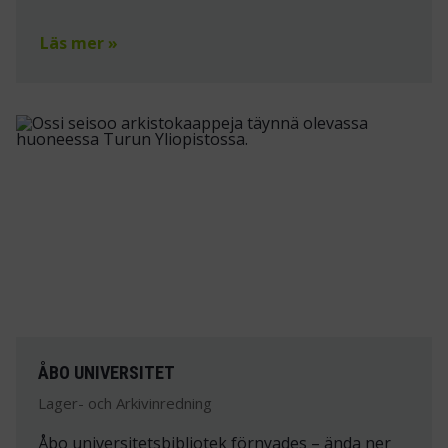
Läs mer »
ÅBO UNIVERSITET
Lager- och Arkivinredning
Åbo universitetsbibliotek förnyades – ända ner