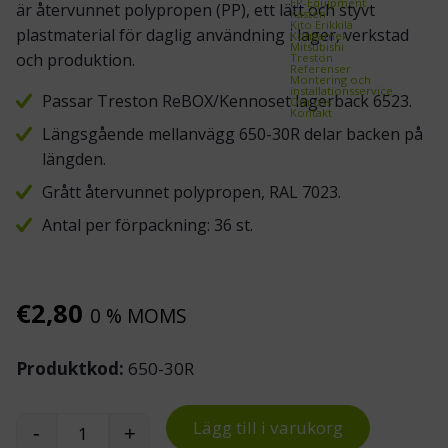
EP-Equipment
är återvunnet polypropen (PP), ett lätt och styvt
Kasten
Kito Erikkilä
plastmaterial för daglig användning i lager, verkstad
Kongamek
Mitsubishi
och produktion.
Treston
Referenser
Montering och
installationsservice
Passar Treston ReBOX/Kennoset lagerback 6523.
Om oss
Kontakt
Längsgående mellanvägg 650-30R delar backen på
längden.
Grått återvunnet polypropen, RAL 7023.
Antal per förpackning: 36 st.
€
2,80
0 % MOMS
Produktkod:
650-30R
Lägg till i varukorg
-
+
Mellanvägg 650 till lagerback 6523 mängd