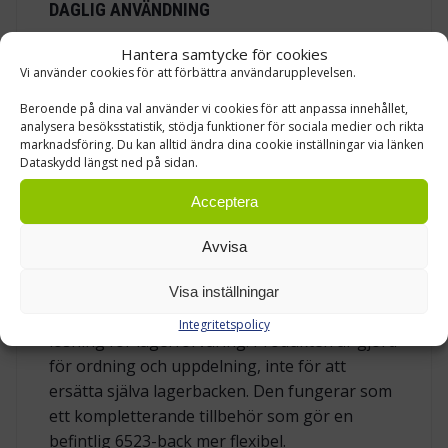
DAGLIG ANVÄNDNING
Mellanväggen är tillverkad av återvunnet
Hantera samtycke för cookies
polypropen (PP) i grå färg, RAL 7023.
Vi använder cookies för att förbättra användarupplevelsen.
Materialet är lätt, styvt och praktiskt i miljöer
Beroende på dina val använder vi cookies för att anpassa innehållet,
där plastbackar används dagligen. Den släta
analysera besöksstatistik, stödja funktioner för sociala medier och rikta
marknadsföring. Du kan alltid ändra dina cookie inställningar via länken
ytan gör att smådelar inte hakar fast i onödan,
Dataskydd längst ned på sidan.
och den grå färgen passar väl ihop med
ReBOX- och Kennoset-backar i samma
Acceptera
färgskala.
Avvisa
Återvunnet polypropen är ett bra materialval
när man vill hålla nere mängden nytt
Visa inställningar
plastmaterial och samtidigt behålla en tålig
Integritetspolicy
lösning för lagerförvaring. Produkten är gjord
för ordning och uppdelning, inte för att
ersätta själva lagerbacken. Den fungerar som
ett kompletterande tillbehör som gör en
befintlig 6523-back mer flexibel.