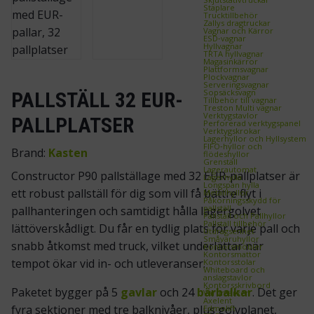
Staplare
Trucktillbehör
Zallys dragtruckar
Vagnar och Kärror
ESD‑vagnar
Hyllvagnar
TRTA hyllvagnar
Magasinkärror
Plattformsvagnar
Plockvagnar
Serveringsvagnar
Sopsäcksvagn
PALLSTÄLL 32 EUR-
Tillbehör till vagnar
Treston Multi vagnar
Verktygstavlor
PALLPLATSER
Perforerad verktygspanel
Verktygskrokar
Lagerhyllor och Hyllsystem
FIFO‑hyllor och
Brand:
Kasten
flödeshyllor
Grenställ
Lagerautomat
Constructor P90 pallställage med 32 EUR-pallplatser är
Lagerhylla
Longspan hylla
ett robust pallställ för dig som vill få bättre flyt i
Metallhyllor
Påkörningsskydd för
pallställ
pallhanteringen och samtidigt hålla lagergolvet
Pallställ och Pallhyllor
Pallställ tillbehör
lättöverskådligt. Du får en tydlig plats för varje pall och
Utdragsenhet
Småvaruhyllor
snabb åtkomst med truck, vilket underlättar när
Kontorsmöbler
Kontorsmattor
tempot ökar vid in- och utleveranser.
Kontorsstolar
Whiteboard och
anslagstavlor
Kontorsskrivbord
Paketet bygger på 5
gavlar
och 24
bärbalkar
. Det ger
Varumärken
Axelent
fyra sektioner med tre balknivåer, plus golvplanet,
Edmolift