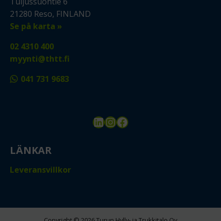
Tuijussuontie 6
21280 Reso, FINLAND
Se på karta »
02 4310 400
myynti@thtt.fi
041 731 9683
LinkedIn
Instagram
Facebook
LÄNKAR
Leveransvillkor
Copyright © 2026 Turun Hylly- ja Trukkitalo Oy