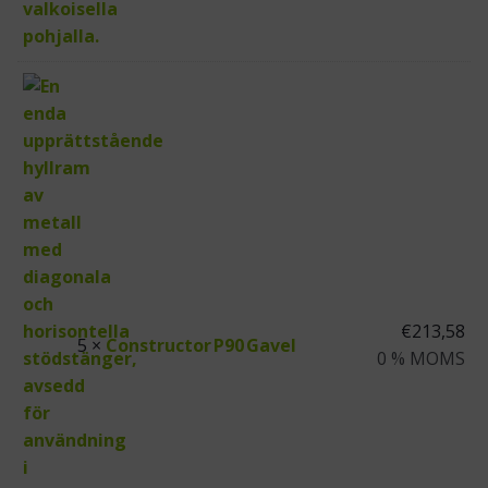
€
213,58
5 ×
Constructor P90 Gavel
0 % MOMS