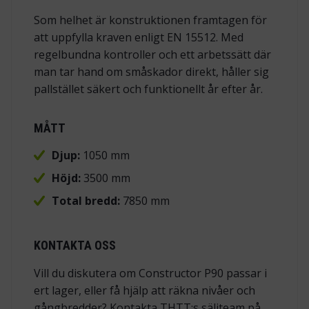
Som helhet är konstruktionen framtagen för
att uppfylla kraven enligt EN 15512. Med
regelbundna kontroller och ett arbetssätt där
man tar hand om småskador direkt, håller sig
pallstället säkert och funktionellt år efter år.
MÅTT
Djup:
1050 mm
Höjd:
3500 mm
Total bredd:
7850 mm
KONTAKTA OSS
Vill du diskutera om Constructor P90 passar i
ert lager, eller få hjälp att räkna nivåer och
gångbredder? Kontakta THTT:s säljteam på