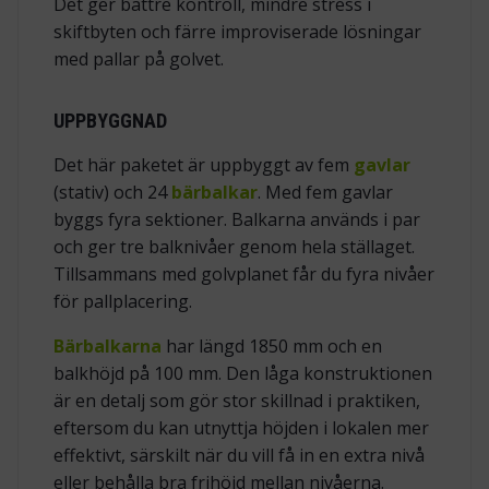
Det ger bättre kontroll, mindre stress i
skiftbyten och färre improviserade lösningar
med pallar på golvet.
UPPBYGGNAD
Det här paketet är uppbyggt av fem
gavlar
(stativ) och 24
bärbalkar
. Med fem gavlar
byggs fyra sektioner. Balkarna används i par
och ger tre balknivåer genom hela ställaget.
Tillsammans med golvplanet får du fyra nivåer
för pallplacering.
Bärbalkarna
har längd 1850 mm och en
balkhöjd på 100 mm. Den låga konstruktionen
är en detalj som gör stor skillnad i praktiken,
eftersom du kan utnyttja höjden i lokalen mer
effektivt, särskilt när du vill få in en extra nivå
eller behålla bra frihöjd mellan nivåerna.