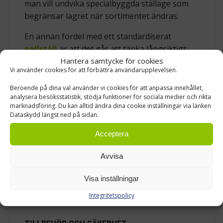
man vill undvika specialbyggda ställage som
begränsar lagret när sortimentet ändras.
En annan fördel med ett standardiserat
pallställ
är att det går att tänka långsiktigt:
Hantera samtycke för cookies
du kan börja med en tydlig bas, och sedan
Vi använder cookies för att förbättra användarupplevelsen.
bygga ut, byta balknivåer eller komplettera
med funktioner när verksamheten förändras.
Beroende på dina val använder vi cookies för att anpassa innehållet,
analysera besöksstatistik, stödja funktioner för sociala medier och rikta
marknadsföring. Du kan alltid ändra dina cookie inställningar via länken
HÖJDJUSTERING I 50 MM-STEG GER FRIHET I
Dataskydd längst ned på sidan.
LAYOUTEN
Acceptera
I praktiken är det sällan alla pallar har samma
Avvisa
höjd över tid. Därför är det en stor fördel att
balknivåerna kan justeras med 50 mm
Visa inställningar
intervall. Du kan finjustera nivåerna efter dina
varor.
Integritetspolicy