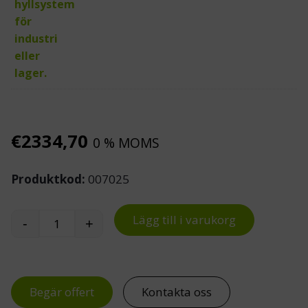
€
2334,70
0 % MOMS
Produktkod:
007025
Lägg till i varukorg
-
+
Pallställ 32 EUR-pallplatser mängd
Begär offert
Kontakta oss