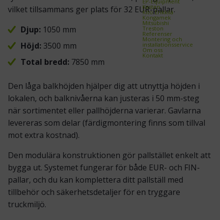
EP-Equipment
Kasten
vilket tillsammans ger plats för 32 EUR-pallar.
Kito Erikkilä
Kongamek
Mitsubishi
Djup:
1050 mm
Treston
Referenser
Montering och
Höjd:
3500 mm
installationsservice
Om oss
Kontakt
Total bredd:
7850 mm
Den låga balkhöjden hjälper dig att utnyttja höjden i
lokalen, och balknivåerna kan justeras i 50 mm-steg
när sortimentet eller pallhöjderna varierar. Gavlarna
levereras som delar (färdigmontering finns som tillval
mot extra kostnad).
Den modulära konstruktionen gör pallstället enkelt att
bygga ut. Systemet fungerar för både EUR- och FIN-
pallar, och du kan komplettera ditt pallställ med
tillbehör och säkerhetsdetaljer för en tryggare
truckmiljö.