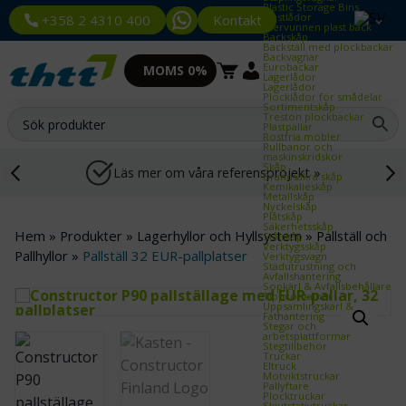
Plastic Storage Bins
Plastlådor
Kontakt
+358 2 4310 400
Återvunnen plast back
Backskåp
Backställ med plockbackar
Backvagnar
Eurobackar
MOMS 0%
Lagerlådor
Lagerlådor
Plocklådor för smådelar
Sortimentskåp
Treston plockbackar
Plastpallar
Rostfria möbler
Rullbanor och
maskinskridskor
Skåp
Läs mer om våra referensprojekt »
Brandsäkra skåp
Kemikalieskåp
Metallskåp
Nyckelskåp
Plåtskåp
Säkerhetsskåp
Hem
»
Produkter
»
Lagerhyllor och Hyllsystem
»
Pallställ och
Stålskåp
Verktygsskåp
Pallhyllor
»
Pallställ 32 EUR-pallplatser
Verktygsvagn
Städutrustning och
Avfallshantering
Sopkärl & Avfallsbehållare
Tippcontainer
Uppsamlingskärl &
Fathantering
Stegar och
arbetsplattformar
Stegtillbehör
Truckar
Eltruck
Motviktstruckar
Pallyftare
Plocktruckar
Skjutstativtruckar