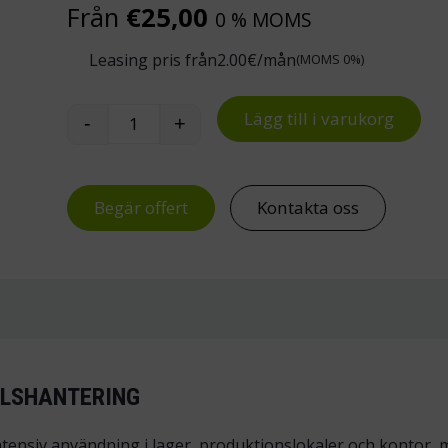
Från
€
25,00
0 % MOMS
Leasing pris från
2.00
€/mån
(MOMS 0%)
Lägg till i varukorg
-
+
Pedalhinkar mängd
Begär offert
Kontakta oss
LLSHANTERING
ntensiv användning i lager, produktionslokaler och kontor,