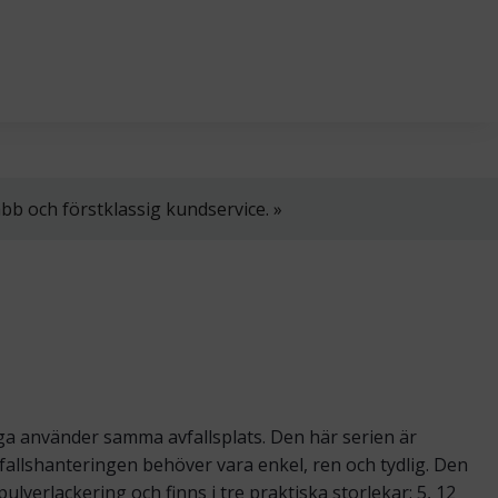
l. 8–16.
+358 2 4310 400
myynti@thtt.fi
bb och förstklassig kundservice. »
ga använder samma avfallsplats. Den här serien är
fallshanteringen behöver vara enkel, ren och tydlig. Den
ulverlackering och finns i tre praktiska storlekar: 5, 12