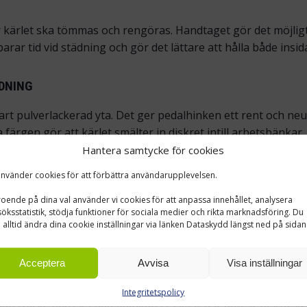
 kärlet ska tömmas och rengöras. Handtaget gör det möjligt 
ar tid vid städning och gör det lättare att hålla både insida
DNING
n svart pulverlackerad yta. Det ger pedalhinken ett rent och n
ärgen gör att kärlet smälter in diskret intill arbetsbänkar,
Hantera samtycke för cookies
ukten lätt att placera där den syns. En pedalhink i stål ger 
använder cookies för att förbättra användarupplevelsen.
hållare med pedal som är enkel i formen men tålig i vardagen
oende på dina val använder vi cookies för att anpassa innehållet, analysera
öksstatistik, stödja funktioner för sociala medier och rikta marknadsföring. Du
 alltid ändra dina cookie inställningar via länken Dataskydd längst ned på sidan
tt hålla pedalhinken på plats. Det är praktiskt när kärlet s
pedalen används. Gummiringen minskar risken för glidning och 
Acceptera
Avvisa
Visa inställningar
Integritetspolicy