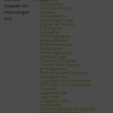
Plocktruckar
Skjutstativtruckar
Staplare
Trucktillbehör
Zallys dragtruckar
Vagnar och Kärror
ESD‑vagnar
Hyllvagnar
TRTA hyllvagnar
Magasinkärror
Plattformsvagnar
Plockvagnar
Serveringsvagnar
Sopsäcksvagn
Tillbehör till vagnar
Treston Multi vagnar
Verktygstavlor
Perforerad verktygspanel
Verktygskrokar
Lagerhyllor och Hyllsystem
FIFO‑hyllor och flödeshyllor
Grenställ
Lagerautomat
Lagerhylla
Longspan hylla
Metallhyllor
Påkörningsskydd för pallställ
Pallställ och Pallhyllor