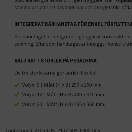
Stabiliteten gör användningen tryggare. När fotpedal
samma utrustning används om och om igen blir sådana
INTEGRERAT BÄRHANDTAG FÖR ENKEL FÖRFLYTTN
Bärhandtaget är integrerat i gångjärnskonstruktionen.
tömning. Eftersom handtaget är inbyggt i konstruktio
VÄLJ RÄTT STORLEK PÅ PEDALHINK
De tre storlekarna gör serien flexibel.
Volym 5 l. Mått (H x B) 290 x 260 mm.
Volym 12 l. Mått (H x B) 400 x 310 mm.
Volym 20 l. Mått (H x B) 455 x 360 mm.
Tuotekoodit: 2106-605, 2107-605, 6300-605