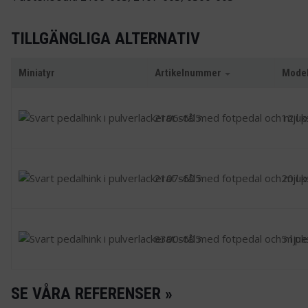
TILLGÄNGLIGA ALTERNATIV
Miniatyr
Artikelnummer
Model
2106-605
12 l 
2107-605
20 l 
6300-605
5 l pe
SE VÅRA REFERENSER »