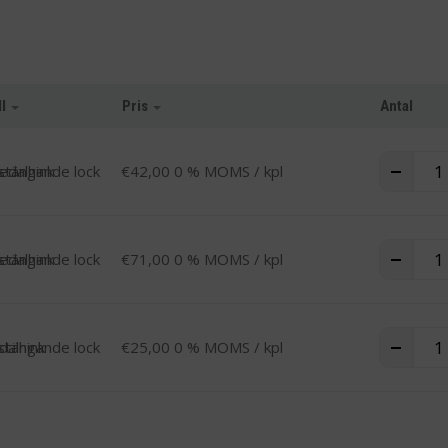
l
Pris
Antal
Pedal
-
+
pedalhink
€
42,00
0 % MOMS
/ kpl
Pedal
-
+
pedalhink
€
71,00
0 % MOMS
/ kpl
Pedal
-
+
dalhink
€
25,00
0 % MOMS
/ kpl