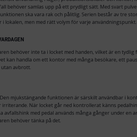
l behöver samlas upp på ett prydligt sätt. Med svart pulve
nktionen ska vara rak och pålitlig. Serien består av tre storle
r i lokalen, men med rätt volym för varje användningspunkt.
 VARDAGEN
n behöver inte ta i locket med handen, vilket är en tydlig f
 Det kan handla om ett kontor med många besökare, ett pausr
 utan avbrott.
t. Den mjukstängande funktionen är särskilt användbar i k
 irriterande. När locket går ned kontrollerat känns pedalhin
ma avfallshink med pedal används många gånger under en 
aren behöver tänka på det.