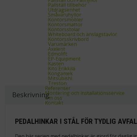
Pallställ tillbehör
Utdragsenhet
Småvaruhyllor
Kontorsmöbler
Kontorsmattor
Kontorsstolar
Whiteboard och anslagstavlor
Kontorsskrivbord
Varumärken
Axelent
Edmolift
EP-Equipment
Kasten
Kito Erikkilä
Kongamek
Mitsubishi
Treston
Referenser
Montering och installationsservice
Beskrivning
Om oss
Kontakt
PEDALHINKAR I STÅL FÖR TYDLIG AVFA
Den här serien med pedalhinkar är gjord för daglig i