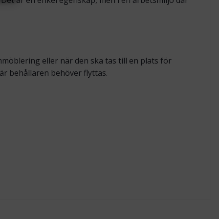
 Det är en enkel egenskap, men i en arbetsmiljö där
öblering eller när den ska tas till en plats för
är behållaren behöver flyttas.