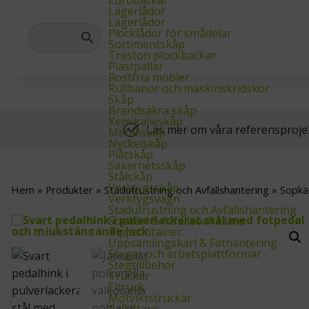
Hos oss hittar du allt du behöver inom lager-, industri- och arkivinre
Lagerlådor
Lagerlådor
Plocklådor för smådelar
Sortimentskåp
Treston plockbackar
Plastpallar
Rostfria möbler
Rullbanor och maskinskridskor
Skåp
Brandsäkra skåp
Kemikalieskåp
Läs mer om våra referensproje
Metallskåp
Nyckelskåp
Plåtskåp
Säkerhetsskåp
Stålskåp
Verktygsskåp
Hem
»
Produkter
»
Städutrustning och Avfallshantering
»
Sopkär
Verktygsvagn
Städutrustning och Avfallshantering
Sopkärl & Avfallsbehållare
Tippcontainer
Uppsamlingskärl & Fathantering
Stegar och arbetsplattformar
Stegtillbehör
Truckar
Eltruck
Motviktstruckar
Pallyftare