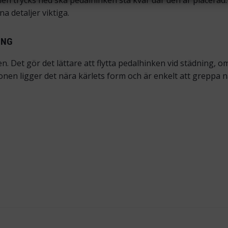
en trycks ned ska pedalhinken stå kvar där den är placerad.
 detaljer viktiga.
ING
 Det gör det lättare att flytta pedalhinken vid städning, omm
nen ligger det nära kärlets form och är enkelt att greppa n