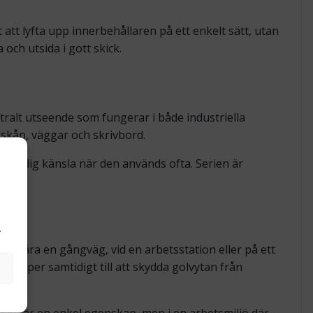
att lyfta upp innerbehållaren på ett enkelt sätt, utan
 och utsida i gott skick.
eutralt utseende som fungerar i både industriella
 skåp, väggar och skrivbord.
en stadig känsla när den används ofta. Serien är
.
.
tår nära en gångväg, vid en arbetsstation eller på ett
hjälper samtidigt till att skydda golvytan från