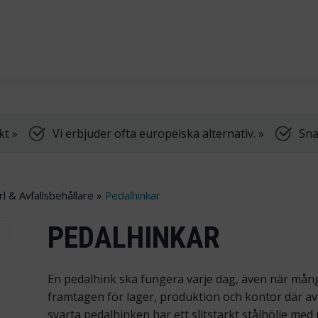
dning, samt truckar.
Vi har öppet vardagar k
kt »
Vi erbjuder ofta europeiska alternativ. »
Sna
l & Avfallsbehållare
»
Pedalhinkar
PEDALHINKAR
En pedalhink ska fungera varje dag, även när mån
framtagen för lager, produktion och kontor där av
svarta pedalhinken har ett slitstarkt stålhölje med p