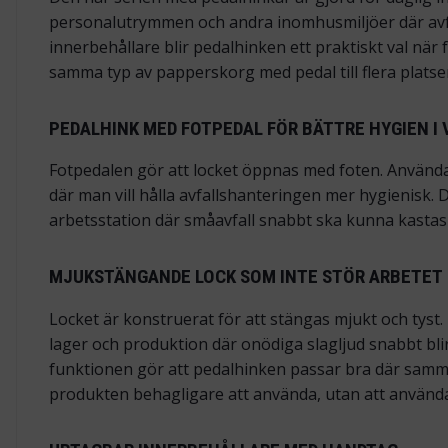
personalutrymmen och andra inomhusmiljöer där avfal
innerbehållare blir pedalhinken ett praktiskt val när fu
samma typ av papperskorg med pedal till flera platse
PEDALHINK MED FOTPEDAL FÖR BÄTTRE HYGIEN I
Fotpedalen gör att locket öppnas med foten. Användare
där man vill hålla avfallshanteringen mer hygienisk.
arbetsstation där småavfall snabbt ska kunna kastas
MJUKSTÄNGANDE LOCK SOM INTE STÖR ARBETET
Locket är konstruerat för att stängas mjukt och tys
lager och produktion där onödiga slagljud snabbt blir
funktionen gör att pedalhinken passar bra där sam
produkten behagligare att använda, utan att använd