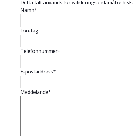
Detta fält används för valideringsändamål och ska
Namn
*
Företag
Telefonnummer
*
E-postaddress
*
Meddelande
*