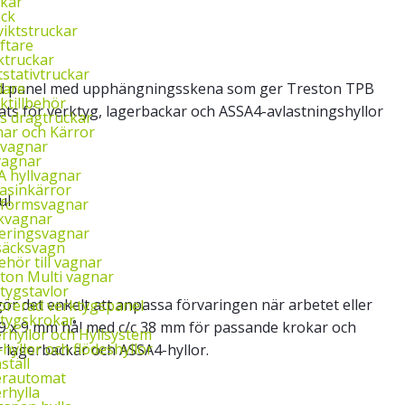
kar
uck
iktstruckar
yftare
ktruckar
tstativtruckar
lare
rad panel med upphängningsskena som ger Treston TPB
ktillbehör
ts för verktyg, lagerbackar och ASSA4-avlastningshyllor
ys dragtruckar
ar och Kärror
‑vagnar
vagnar
 hyllvagnar
asinkärror
ul
tformsvagnar
kvagnar
eringsvagnar
säcksvagn
behör till vagnar
ton Multi vagnar
tygstavlor
gör det enkelt att anpassa förvaringen när arbetet eller
orerad verktygspanel
tygskrokar
9 x 9 mm hål med c/c 38 mm för passande krokar och
rhyllor och Hyllsystem
‑hyllor och flödeshyllor
 lagerbackar och ASSA4-hyllor.
ställ
erautomat
rhylla