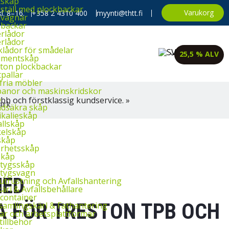
kskåp
ställ med plockbackar
Varukorg
l. 8–16.
+358 2 4310 400
myynti@thtt.fi
kvagnar
backar
rlådor
rlådor
klådor för smådelar
25,5 % ALV
imentskåp
ton plockbackar
tpallar
fria möbler
banor och maskinskridskor
p
bb och förstklassig kundservice. »
dsäkra skåp
kalieskåp
llskåp
elskåp
skåp
rhetsskåp
skåp
tygsskåp
tygsvagn
MED
utrustning och Avfallshantering
ärl & Avfallsbehållare
container
 FÖR TRESTON TPB OCH
amlingskärl & Fathantering
ar och arbetsplattformar
tillbehör