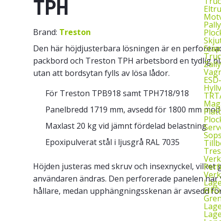
Truc
TPH
Eltr
Motv
Pall
Brand:
Treston
Ploc
Skju
Stap
Den här höjdjusterbara lösningen är en perfore
Truc
packbord och Treston TPH arbetsbord en tydlig pla
Zall
Vagn
utan att bordsytan fylls av lösa lådor.
ESD
Hyll
För Treston TPB918 samt TPH718/918
TRTA
Mag
Panelbredd 1719 mm, avsedd för 1800 mm mod
Plat
Ploc
Maxlast 20 kg vid jämnt fördelad belastning
Serv
Sop
Epoxipulverat stål i ljusgrå RAL 7035
Till
Tres
Verk
Höjden justeras med skruv och insexnyckel, vilket 
Perf
Verk
användaren ändras. Den perforerade panelen har 
Lage
FIFO
hållare, medan upphängningsskenan är avsedd för
Gren
Lag
Lage