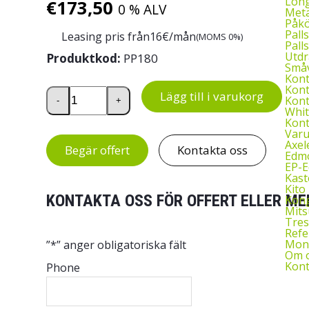
Long
€
173,50
0 % ALV
Meta
Påkö
Palls
Leasing pris från
16
€/mån
(MOMS 0%)
Palls
Utdr
Produktkod:
PP180
Småv
Kon
Kont
Perforerad panel med upphängningsskena för Tr
Lägg till i varukorg
Kont
-
+
Whit
Kont
Var
Axel
Begär offert
Kontakta oss
Edmo
EP-
Kast
Kito 
KONTAKTA OSS FÖR OFFERT ELLER ME
Kon
Mits
Tres
Refe
Mont
”
*
” anger obligatoriska fält
Om 
Kont
Phone