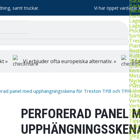
Bac
Back
dning, samt truckar.
Vi har öppet vardagar k
Bac
Euro
Lage
Lage
Ploc
Sort
Tres
Plas
Rost
Rull
Skå
kt »
Vi erbjuder ofta europeiska alternativ. »
Sna
Bran
Kemi
Meta
Nyck
Plåt
Säke
erad panel med upphängningsskena för Treston TPB och TPH
Stål
Verk
Verk
PERFORERAD PANEL 
Städ
Sopk
Tipp
UPPHÄNGNINGSSKENA
Upps
Steg
Steg