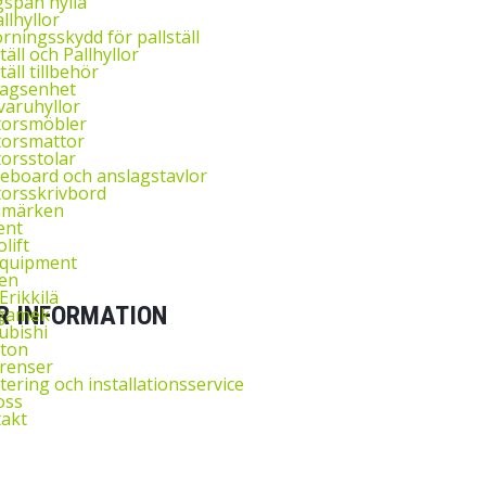
span hylla
llhyllor
rningsskydd för pallställ
täll och Pallhyllor
täll tillbehör
agsenhet
aruhyllor
torsmöbler
orsmattor
eston TPB och TPH mängd
orsstolar
eboard och anslagstavlor
orsskrivbord
umärken
ent
lift
Equipment
en
Erikkilä
R INFORMATION
gamek
ubishi
ton
renser
ering och installationsservice
oss
akt