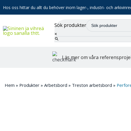
Hos oss hittar du allt du behöver inom lager-, industri- och arkivinre
Sök produkter
×
Läs mer om våra referensproje
Hem
»
Produkter
»
Arbetsbord
»
Treston arbetsbord
»
Perfor