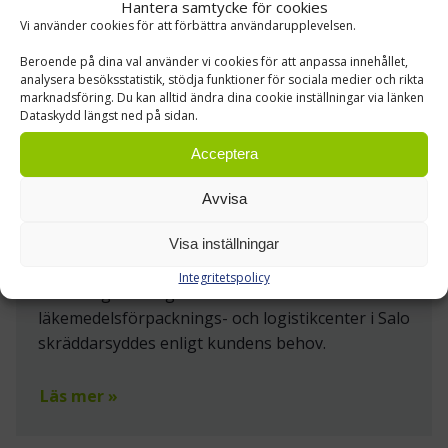
Hantera samtycke för cookies
Vi använder cookies för att förbättra användarupplevelsen.
Beroende på dina val använder vi cookies för att anpassa innehållet,
analysera besöksstatistik, stödja funktioner för sociala medier och rikta
marknadsföring. Du kan alltid ändra dina cookie inställningar via länken
Dataskydd längst ned på sidan.
Acceptera
ORION ABP
Avvisa
Lagerinredning, Truckar
Visa inställningar
Truck-, lagerautomations- och
Integritetspolicy
inredningslösningarna för Orions
läkemedelsförpacknings- och logistikcenter i Salo
skräddarsyddes enligt kundens behov.
Läs mer »