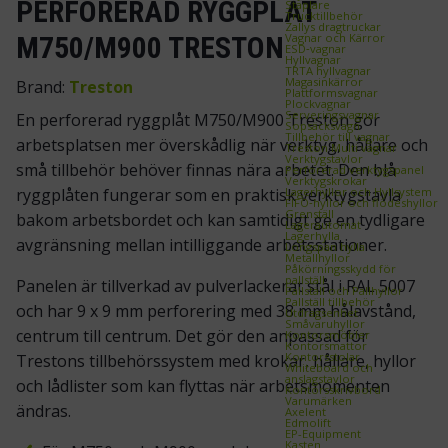
PERFORERAD RYGGPLÅT
Staplare
Trucktillbehör
Zallys dragtruckar
M750/M900 TRESTON
Vagnar och Kärror
ESD‑vagnar
Hyllvagnar
TRTA hyllvagnar
Magasinkärror
Brand:
Treston
Plattformsvagnar
Plockvagnar
Serveringsvagnar
En perforerad ryggplåt M750/M900 Treston gör
Sopsäcksvagn
Tillbehör till vagnar
arbetsplatsen mer överskådlig när verktyg, hållare och
Treston Multi vagnar
Verktygstavlor
små tillbehör behöver finnas nära arbetet. Den blå
Perforerad verktygspanel
Verktygskrokar
ryggplåten fungerar som en praktisk verktygstavla
Lagerhyllor och Hyllsystem
FIFO‑hyllor och flödeshyllor
Grenställ
bakom arbetsbordet och kan samtidigt ge en tydligare
Lagerautomat
Lagerhylla
avgränsning mellan intilliggande arbetsstationer.
Longspan hylla
Metallhyllor
Påkörningsskydd för
pallställ
Panelen är tillverkad av pulverlackerat stål i RAL 5007
Pallställ och Pallhyllor
Pallställ tillbehör
och har 9 x 9 mm perforering med 38 mm hålavstånd,
Utdragsenhet
Småvaruhyllor
centrum till centrum. Det gör den anpassad för
Kontorsmöbler
Kontorsmattor
Kontorsstolar
Trestons tillbehörssystem med krokar, hållare, hyllor
Whiteboard och
anslagstavlor
och lådlister som kan flyttas när arbetsmomenten
Kontorsskrivbord
Varumärken
ändras.
Axelent
Edmolift
EP-Equipment
Kasten