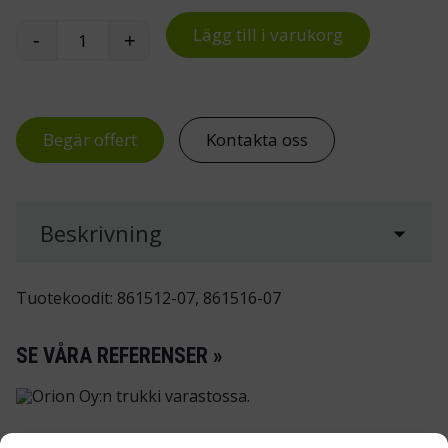
Lägg till i varukorg
-
+
Perforerad ryggplåt M750/M900 Treston mängd
Begär offert
Kontakta oss
Beskrivning
Tuotekoodit: 861512-07, 861516-07
SE VÅRA REFERENSER »