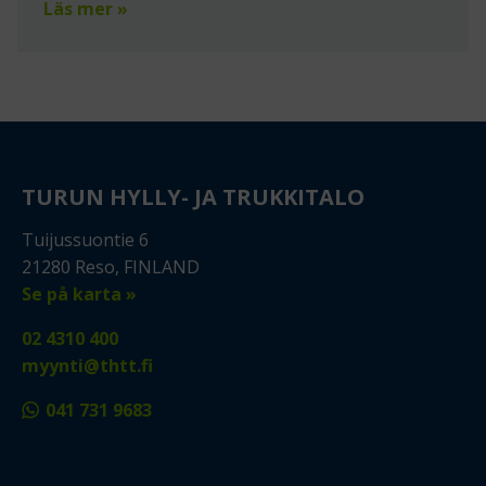
Läs mer »
TURUN HYLLY- JA TRUKKITALO
Tuijussuontie 6
21280 Reso, FINLAND
Se på karta »
02 4310 400
myynti@thtt.fi
041 731 9683