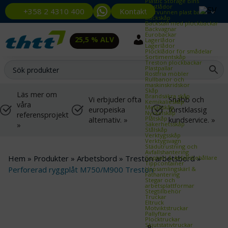
Plastic Storage Bins
Plastlådor
Kontakt
+358 2 4310 400
Återvunnen plast back
Backskåp
Backställ med plockbackar
Backvagnar
Eurobackar
25,5 % ALV
Lagerlådor
Lagerlådor
Plocklådor för smådelar
Sortimentskåp
Treston plockbackar
Plastpallar
Rostfria möbler
Rullbanor och
maskinskridskor
Skåp
Läs mer om
Brandsäkra skåp
Vi erbjuder ofta
Snabb och
Kemikalieskåp
våra
Metallskåp
europeiska
förstklassig
Nyckelskåp
referensprojekt
Plåtskåp
alternativ. »
kundservice. »
»
Säkerhetsskåp
Stålskåp
Verktygsskåp
Verktygsvagn
Städutrustning och
Avfallshantering
Hem
»
Produkter
»
Arbetsbord
»
Treston arbetsbord
»
Sopkärl & Avfallsbehållare
Tippcontainer
Perforerad ryggplåt M750/M900 Treston
Uppsamlingskärl &
Fathantering
Stegar och
arbetsplattformar
Stegtillbehör
Truckar
Eltruck
Motviktstruckar
Pallyftare
Plocktruckar
Skjutstativtruckar