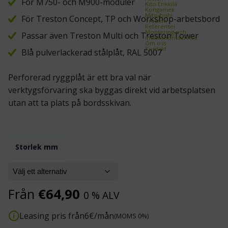
För M750- och M900-moduler
Kito Erikkilä
Kongamek
Mitsubishi
För Treston Concept, TP och Workshop-arbetsbord
Treston
Referenser
Montering och
Passar även Treston Multi och Treston Tower
installationsservice
Om oss
Kontakt
Blå pulverlackerad stålplåt, RAL 5007
Perforerad ryggplåt är ett bra val när
verktygsförvaring ska byggas direkt vid arbetsplatsen
utan att ta plats på bordsskivan.
Storlek mm
Från
€
64,90
0 % ALV
Leasing pris från
6
€/mån
(MOMS 0%)