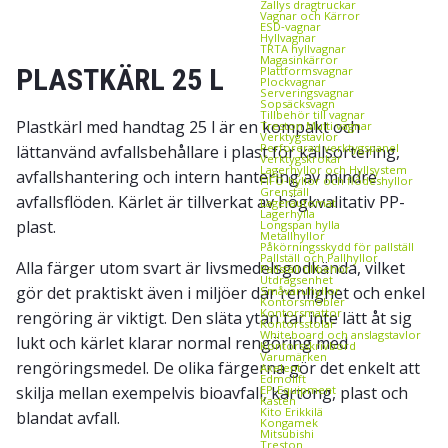
Zallys dragtruckar
Vagnar och Kärror
ESD‑vagnar
Hyllvagnar
TRTA hyllvagnar
Magasinkärror
PLASTKÄRL 25 L
Plattformsvagnar
Plockvagnar
Serveringsvagnar
Sopsäcksvagn
Tillbehör till vagnar
Plastkärl med handtag 25 l är en kompakt och
Treston Multi vagnar
Verktygstavlor
Perforerad verktygspanel
lättanvänd avfallsbehållare i plast för källsortering,
Verktygskrokar
Lagerhyllor och Hyllsystem
avfallshantering och intern hantering av mindre
FIFO‑hyllor och flödeshyllor
Grenställ
avfallsflöden. Kärlet är tillverkat av högkvalitativ PP-
Lagerautomat
Lagerhylla
plast.
Longspan hylla
Metallhyllor
Påkörningsskydd för pallställ
Pallställ och Pallhyllor
Alla färger utom svart är livsmedelsgodkända, vilket
Pallställ tillbehör
Utdragsenhet
gör det praktiskt även i miljöer där renlighet och enkel
Småvaruhyllor
Kontorsmöbler
Kontorsmattor
rengöring är viktigt. Den släta ytan tar inte lätt åt sig
Kontorsstolar
Whiteboard och anslagstavlor
lukt och kärlet klarar normal rengöring med
Kontorsskrivbord
Varumärken
rengöringsmedel. De olika färgerna gör det enkelt att
Axelent
Edmolift
skilja mellan exempelvis bioavfall, kartong, plast och
EP-Equipment
Kasten
Kito Erikkilä
blandat avfall.
Kongamek
Mitsubishi
Treston