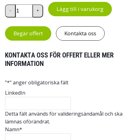
Plastkärl 25 l mängd
Lägg till i varukorg
-
+
Begär offert
Kontakta oss
KONTAKTA OSS FÖR OFFERT ELLER MER
INFORMATION
”
*
” anger obligatoriska fält
LinkedIn
Detta fält används för valideringsändamål och ska
lämnas oförändrat.
Namn
*