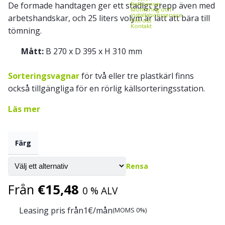
De formade handtagen ger ett stadigt grepp även med
Referenser
Montering och
installationsservice
arbetshandskar, och 25 liters volym är lätt att bära till
Om oss
Kontakt
tömning.
Mått:
B 270 x D 395 x H 310 mm
Sorteringsvagnar
för två eller tre plastkärl finns
också tillgängliga för en rörlig källsorteringsstation.
Läs mer
Färg
Rensa
Från
€
15,48
0 % ALV
Leasing pris från
1
€/mån
(MOMS 0%)