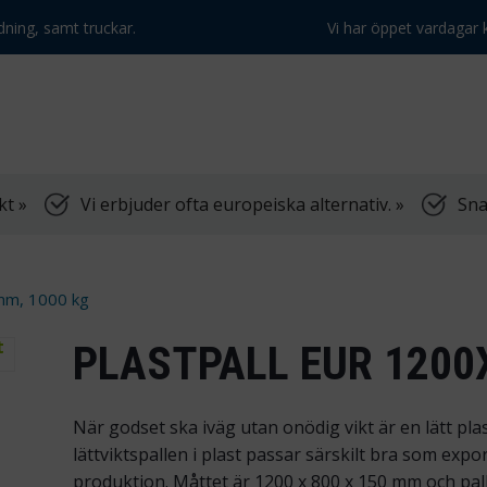
dning, samt truckar.
Vi har öppet vardagar k
kt »
Vi erbjuder ofta europeiska alternativ. »
Sna
mm, 1000 kg
PLASTPALL EUR 1200
När godset ska iväg utan onödig vikt är en lätt plas
lättviktspallen i plast passar särskilt bra som expo
produktion. Måttet är 1200 x 800 x 150 mm och pall