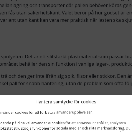
k, mellanlagring och transporter där pallen behöver köras ge
även fås utan säkerhetskant. Valet beror på hur godset är e
iant utan kant kan vara mer praktisk när lasten ska skjutas 
polyeten. Det är ett slitstarkt plastmaterial som passar bra 
 området behåller den sin funktion i vanliga lager-, produkti
ä och den ger inte ifrån sig spik, flisor eller stickor. Den är 
enkel pall för snabb hantering, utan de problem som ofta fö
SPARAR PLATS
Hantera samtycke för cookies
 stora fördelen är att tomma pallar kan staplas inuti varandr
använder cookies för att förbättra användarupplevelsen.
s eller förvaras nära en packstation. I en stapel ryms 50 p
oende på dina val använder vi cookies för att anpassa innehållet, analysera
öksstatistik, stödja funktioner för sociala medier och rikta marknadsföring. Du