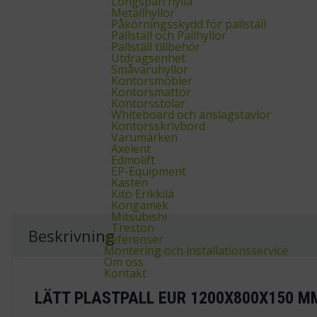
Longspan hylla
Metallhyllor
Påkörningsskydd för pallställ
Pallställ och Pallhyllor
Pallställ tillbehör
Utdragsenhet
Småvaruhyllor
Kontorsmöbler
Kontorsmattor
Kontorsstolar
Whiteboard och anslagstavlor
Kontorsskrivbord
Varumärken
Axelent
Edmolift
EP-Equipment
Kasten
Kito Erikkilä
Kongamek
Mitsubishi
Treston
Beskrivning
Referenser
Montering och installationsservice
Om oss
Kontakt
LÄTT PLASTPALL EUR 1200X800X150 M