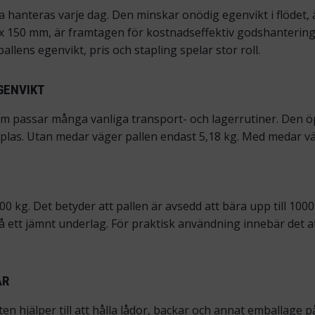
a hanteras varje dag. Den minskar onödig egenvikt i flödet, är
x 150 mm, är framtagen för kostnadseffektiv godshantering i
pallens egenvikt, pris och stapling spelar stor roll.
EGENVIKT
m passar många vanliga transport- och lagerrutiner. Den öp
taplas. Utan medar väger pallen endast 5,18 kg. Med medar väg
0 kg. Det betyder att pallen är avsedd att bära upp till 100
 på ett jämnt underlag. För praktisk användning innebär det 
AR
 hjälper till att hålla lådor, backar och annat emballage på 