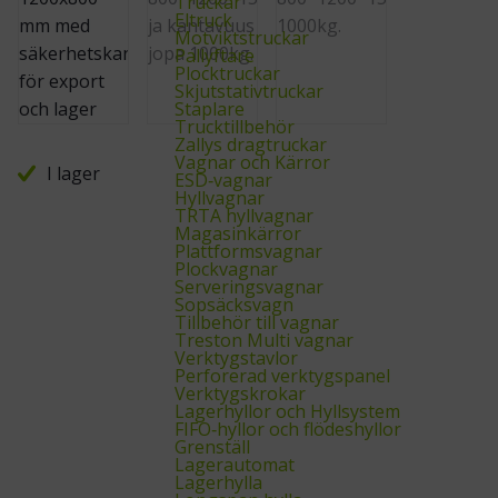
Truckar
Eltruck
Motviktstruckar
Pallyftare
Plocktruckar
Skjutstativtruckar
Staplare
Trucktillbehör
Zallys dragtruckar
Vagnar och Kärror
I lager
ESD‑vagnar
Hyllvagnar
TRTA hyllvagnar
Magasinkärror
Plattformsvagnar
Plockvagnar
Serveringsvagnar
Sopsäcksvagn
Tillbehör till vagnar
Treston Multi vagnar
Verktygstavlor
Perforerad verktygspanel
Verktygskrokar
Lagerhyllor och Hyllsystem
FIFO‑hyllor och flödeshyllor
Grenställ
Lagerautomat
Lagerhylla