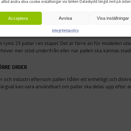
 alltid ändra dina cookie inställningar via länken Dataskydd längst ned på sidan
D
Acceptera
Avvisa
Visa inställningar
n stadigare pall. Medarna ökar pallens stabilitet och ger et
Integritetspolicy
 vilket fortfarande gör den lätt i jämförelse med många kraft
yms 23 pallar i en stapel. Det är färre än för modellen uta
höver mer stöd underifrån eller när pallen ska kännas stadi
ÖRRE ORDER
ger och industri eftersom pallen håller ett enhetligt och dis
 Färgval kan vara användbart om pallar ska delas upp efter 