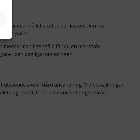
.
t mer sammanhållet stöd under lasten. Den här
igare pallar.
n medar, men i gengäld får du en mer stabil
gare i den dagliga hanteringen.
kret utseende även i hård användning. Vid beställningar
avdelning, kund, flöde eller användningsområde.