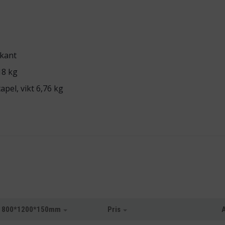
skant
18 kg
apel, vikt 6,76 kg
UR 800*1200*150mm
Pris
A