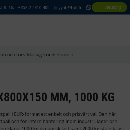
Varukorg
l. 8–16.
+358 2 4310 400
myynti@thtt.fi
bb och förstklassig kundservice. »
X800X150 MM, 1000 KG
tpall i EUR-format ett enkelt och prisvärt val. Den här
rtpall och för intern hantering inom industri, lager och
en klarar 1000 kg dynamisk last samt 2000 kg statisk last.