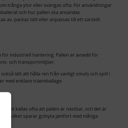
nom trånga ytor eller svängas ofta. För användningar
mballerat och hur pallen ska användas.
av, packas tätt eller anpassas till ett särskilt
för industriell hantering. Pallen är avsedd för
ons- och transportmiljöer.
också lätt att hålla ren från vanligt smuts och spill i
ljer med enklare träemballage.
a. Det kallas ofta att pallen är nästbar, och det är
allar, vilket sparar golvyta jämfört med många