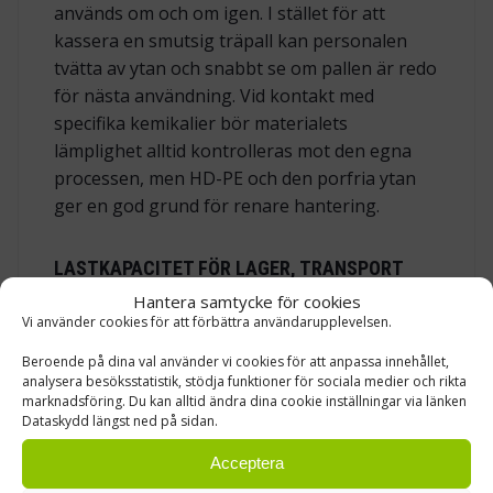
används om och om igen. I stället för att
kassera en smutsig träpall kan personalen
tvätta av ytan och snabbt se om pallen är redo
för nästa användning. Vid kontakt med
specifika kemikalier bör materialets
lämplighet alltid kontrolleras mot den egna
processen, men HD-PE och den porfria ytan
ger en god grund för renare hantering.
LASTKAPACITET FÖR LAGER, TRANSPORT
OCH PALLSTÄLL
Hantera samtycke för cookies
Vi använder cookies för att förbättra användarupplevelsen.
Den här plastpallen finns i två utföranden.
Beroende på dina val använder vi cookies för att anpassa innehållet,
Standardmodellen är lämplig när lasten främst
analysera besöksstatistik, stödja funktioner för sociala medier och rikta
hanteras på golv, vid transport eller i flöden
marknadsföring. Du kan alltid ändra dina cookie inställningar via länken
där belastningen i pallställ är låg. Den
Dataskydd längst ned på sidan.
stålrörsförstärkta modellen är rätt val när
Acceptera
pallen ska bära högre vikt, särskilt i pallställ