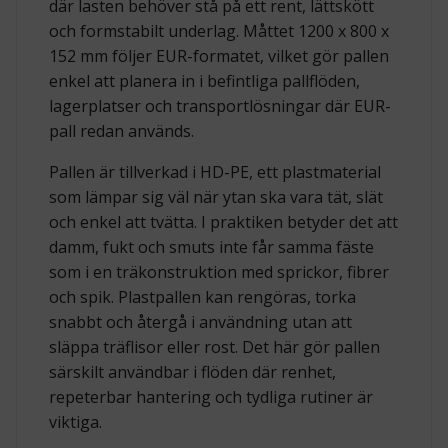
där lasten behöver stå på ett rent, lättskött
och formstabilt underlag. Måttet 1200 x 800 x
152 mm följer EUR-formatet, vilket gör pallen
enkel att planera in i befintliga pallflöden,
lagerplatser och transportlösningar där EUR-
pall redan används.
Pallen är tillverkad i HD-PE, ett plastmaterial
som lämpar sig väl när ytan ska vara tät, slät
och enkel att tvätta. I praktiken betyder det att
damm, fukt och smuts inte får samma fäste
som i en träkonstruktion med sprickor, fibrer
och spik. Plastpallen kan rengöras, torka
snabbt och återgå i användning utan att
släppa träflisor eller rost. Det här gör pallen
särskilt användbar i flöden där renhet,
repeterbar hantering och tydliga rutiner är
viktiga.