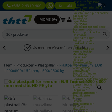
Plastic Storage Bins
Plastlådor
Kontakt
+358 2 4310 400
Återvunnen plast back
Backskåp
Backställ med plockbackar
Backvagnar
Eurobackar
MOMS 0%
Lagerlådor
Lagerlådor
Plocklådor för smådelar
Sortimentskåp
Treston plockbackar
Plastpallar
Rostfria möbler
Rullbanor och
maskinskridskor
Skåp
Läs mer om våra referensprojekt »
Brandsäkra skåp
Kemikalieskåp
Metallskåp
Nyckelskåp
Plåtskåp
Säkerhetsskåp
Hem
»
Produkter
»
Plastpallar
»
Plastpall för renrum, EUR
Stålskåp
Verktygsskåp
1200x800x152 mm, 1500/2500 kg
Verktygsvagn
Städutrustning och
Avfallshantering
Sopkärl & Avfallsbehållare
Tippcontainer
Uppsamlingskärl &
Fathantering
Stegar och
arbetsplattformar
Stegtillbehör
Truckar
Eltruck
Motviktstruckar
Pallyftare
Plocktruckar
Skjutstativtruckar