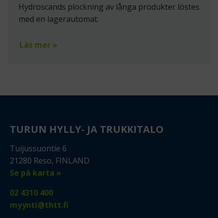
Hydroscands plockning av långa produkter löstes
med en lagerautomat.
Läs mer »
TURUN HYLLY- JA TRUKKITALO
Tuijussuontie 6
21280 Reso, FINLAND
Se på karta »
02 4310 400
myynti@thtt.fi