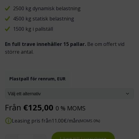
2500 kg dynamisk belastning
4500 kg statisk belastning
1500 kg i pallställ
En full trave innehåller 15 pallar.
Be om offert vid
större antal.
Plastpall för renrum, EUR
Från
€
125,00
0 % MOMS
Leasing pris från
11.00
€/mån
(MOMS 0%)
Lägg till i varukorg