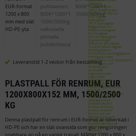
Staplare
Trucktillbehör
Zallys dragtruckar
Vagnar och Kärror
ESD‑vagnar
Hyllvagnar
TRTA hyllvagnar
Magasinkärror
Plattformsvagnar
Plockvagnar
Serveringsvagnar
Sopsäcksvagn
Tillbehör till vagnar
Treston Multi vagnar
Verktygstavlor
Perforerad verktygspanel
Verktygskrokar
Lagerhyllor och Hyllsystem
Leveranstid 1-2 veckor från beställning
FIFO‑hyllor och
flödeshyllor
Grenställ
Lagerautomat
Lagerhylla
Longspan hylla
PLASTPALL FÖR RENRUM, EUR
Metallhyllor
Påkörningsskydd för
pallställ
1200X800X152 MM, 1500/2500
Pallställ och Pallhyllor
Pallställ tillbehör
Utdragsenhet
KG
Småvaruhyllor
Kontorsmöbler
Kontorsmattor
Kontorsstolar
Whiteboard och
Denna plastpall för renrum i EUR-format är tillverkad i
anslagstavlor
Kontorsskrivbord
HD-PE och har en slät ovansida som gör rengöringen
Varumärken
Axelent
Edmolift
snabbare än på en vanlig träpall. Måttet 1200 x 800 x