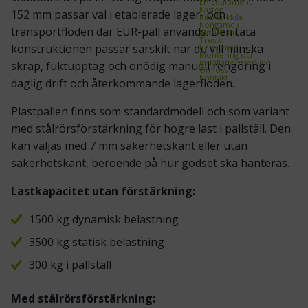
EP-Equipment
Kasten
152 mm passar väl i etablerade lager- och
Kito Erikkilä
Kongamek
transportflöden där EUR-pall används. Den täta
Mitsubishi
Treston
konstruktionen passar särskilt när du vill minska
Referenser
Montering och
installationsservice
skräp, fuktupptag och onödig manuell rengöring i
Om oss
Kontakt
daglig drift och återkommande lagerflöden.
Plastpallen finns som standardmodell och som variant
med stålrörsförstärkning för högre last i pallställ. Den
kan väljas med 7 mm säkerhetskant eller utan
säkerhetskant, beroende på hur godset ska hanteras.
Lastkapacitet utan förstärkning:
1500 kg dynamisk belastning
3500 kg statisk belastning
300 kg i pallställ
Med stålrörsförstärkning: