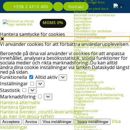
Plastic Storage Bins
Plastlådor
Kontakt
+358 2 4310 400
Återvunnen plast back
Backskåp
Backställ med plockbackar
Backvagnar
Eurobackar
MOMS 0%
Lagerlådor
Lagerlådor
Plocklådor för smådelar
Hantera samtycke för cookies
Sortimentskåp
Treston plockbackar
Plastpallar
Vi använder cookies för att förbättra användarupplevelsen.
Rostfria möbler
Rullbanor och maskinskridskor
Skåp
Beroende på dina val använder vi cookies för att anpassa
Brandsäkra skåp
Kemikalieskåp
innehållet, analysera besöksstatistik, stödja funktioner för
Metallskåp
sociala medier och rikta marknadsföring. Du kan alltid
Nyckelskåp
Plåtskåp
ändra dina cookie inställningar via länken Dataskydd längst
Säkerhetsskåp
ned på sidan.
Stålskåp
Funktionella
Verktygsskåp
Funktionella
Alltid aktiv
Verktygsvagn
Inställningar
Städutrustning och
Inställningar
Avfallshantering
Sopkärl & Avfallsbehållare
Stastistik
Stastistik
Tippcontainer
Uppsamlingskärl & Fathantering
Marknadsföring
Marknadsföring
Stegar och arbetsplattformar
Stegtillbehör
Hantera alternativ
Truckar
Hantera tjänster
Eltruck
Motviktstruckar
Hantera {vendor_count}-leverantörer
Pallyftare
Läs mer om dessa syften
Plocktruckar
Skjutstativtruckar
Visa
Acceptera
Avvisa
Visa inställningar
Spara inställningar
Staplare
inställningar
Trucktillbehör
Zallys dragtruckar