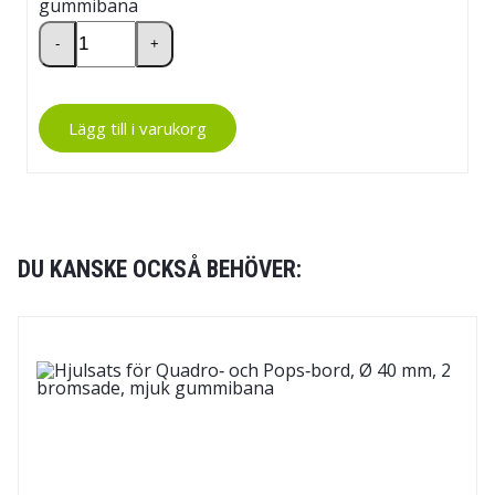
Hjulsats för Quadro‑ och Pops‑bord mängd
-
+
Lägg till i varukorg
DU KANSKE OCKSÅ BEHÖVER: