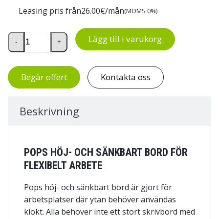
Leasing pris från
26.00
€/mån
(MOMS 0%)
Pops höj- och sänkbart bord mängd
Lägg till i varukorg
-
+
Begär offert
Kontakta oss
Beskrivning
POPS HÖJ- OCH SÄNKBART BORD FÖR
FLEXIBELT ARBETE
Pops höj- och sänkbart bord är gjort för
arbetsplatser där ytan behöver användas
klokt. Alla behöver inte ett stort skrivbord med