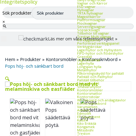
Integritetspolicy
Vagnar och Kärror
ESD‑vagnar
Hyllvagnar
Sök produkter
TRTA hyllvagnar
Magasinkärror
Plattformsvagnar
×
Plockvagnar
Serveringsvagnar
Sopsäcksvagn
Tillbehör till vagnar
Treston Multi vagnar
Läs mer om våra referensprojekt »
Verktygstavlor
Perforerad verktygspanel
Verktygskrokar
Lagerhyllor och Hyllsystem
FIFO‑hyllor och flödeshyllor
Grenställ
Hem
»
Produkter
»
Kontorsmöbler
»
Kontorsskrivbord
»
Lagerautomat
Lagerhylla
Pops höj- och sänkbart bord
Longspan hylla
Metallhyllor
Påkörningsskydd för pallställ
Pallställ och Pallhyllor
🔍
Pallställ tillbehör
Utdragsenhet
Småvaruhyllor
Kontorsmöbler
Kontorsmattor
Kontorsstolar
Whiteboard och anslagstavlor
Kontorsskrivbord
Varumärken
Axelent
Edmolift
EP-Equipment
Kasten
Kito Erikkilä
Kongamek
Mitsubishi
Treston