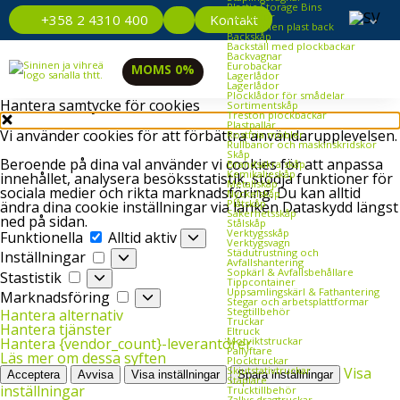
Plastic Storage Bins
Plastlådor
Kontakt
+358 2 4310 400
Återvunnen plast back
Backskåp
Backställ med plockbackar
Backvagnar
Eurobackar
MOMS 0%
Lagerlådor
Lagerlådor
Plocklådor för smådelar
Hantera samtycke för cookies
Sortimentskåp
Treston plockbackar
Plastpallar
Vi använder cookies för att förbättra användarupplevelsen.
Rostfria möbler
Rullbanor och maskinskridskor
Skåp
Beroende på dina val använder vi cookies för att anpassa
Brandsäkra skåp
Kemikalieskåp
innehållet, analysera besöksstatistik, stödja funktioner för
Metallskåp
sociala medier och rikta marknadsföring. Du kan alltid
Nyckelskåp
Plåtskåp
ändra dina cookie inställningar via länken Dataskydd längst
Säkerhetsskåp
ned på sidan.
Stålskåp
Funktionella
Verktygsskåp
Funktionella
Alltid aktiv
Verktygsvagn
Inställningar
Städutrustning och
Inställningar
Avfallshantering
Sopkärl & Avfallsbehållare
Stastistik
Stastistik
Tippcontainer
Uppsamlingskärl & Fathantering
Marknadsföring
Marknadsföring
Stegar och arbetsplattformar
Stegtillbehör
Hantera alternativ
Truckar
Hantera tjänster
Eltruck
Motviktstruckar
Hantera {vendor_count}-leverantörer
Pallyftare
Läs mer om dessa syften
Plocktruckar
Skjutstativtruckar
Visa
Acceptera
Avvisa
Visa inställningar
Spara inställningar
Staplare
inställningar
Trucktillbehör
Zallys dragtruckar