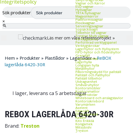
Integritetspolicy
Vagnar och Kärror
ESD‑vagnar
Hyllvagnar
Sök produkter
TRTA hyllvagnar
Magasinkärror
Plattformsvagnar
×
Plockvagnar
Serveringsvagnar
Sopsäcksvagn
Tillbehör till vagnar
Treston Multi vagnar
Läs mer om våra referensprojekt »
Verktygstavlor
Perforerad verktygspanel
Verktygskrokar
Lagerhyllor och Hyllsystem
FIFO‑hyllor och flödeshyllor
Grenställ
Hem
»
Produkter
»
Plastlådor
»
Lagerlådor
»
ReBOX
Lagerautomat
Lagerhylla
lagerlåda 6420-30R
Longspan hylla
Metallhyllor
Påkörningsskydd för pallställ
Pallställ och Pallhyllor
Pallställ tillbehör
Utdragsenhet
Småvaruhyllor
Kontorsmöbler
Kontorsmattor
I lager, leverans ca 5 arbetsdagar
Kontorsstolar
Whiteboard och anslagstavlor
Kontorsskrivbord
Varumärken
Axelent
Edmolift
REBOX LAGERLÅDA 6420-30R
EP-Equipment
Kasten
Kito Erikkilä
Kongamek
Brand:
Treston
Mitsubishi
Treston