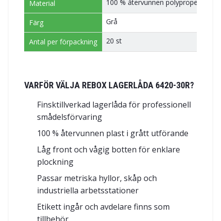
100 % återvunnen polypropen (PP)
Material
Grå
Färg
20 st
Antal per förpackning
VARFÖR VÄLJA REBOX LAGERLÅDA 6420-30R?
Finsktillverkad lagerlåda för professionell
smådelsförvaring
100 % återvunnen plast i grått utförande
Låg front och vågig botten för enklare
plockning
Passar metriska hyllor, skåp och
industriella arbetsstationer
Etikett ingår och avdelare finns som
tillbehör