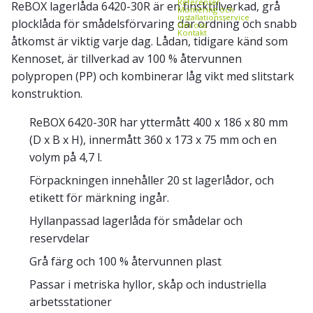
Referenser
ReBOX lagerlåda 6420-30R är en finsktillverkad, grå
Montering och
installationsservice
plocklåda för smådelsförvaring där ordning och snabb
Om oss
Kontakt
åtkomst är viktig varje dag. Lådan, tidigare känd som
Kennoset, är tillverkad av 100 % återvunnen
polypropen (PP) och kombinerar låg vikt med slitstark
konstruktion.
ReBOX 6420-30R har yttermått 400 x 186 x 80 mm
(D x B x H), innermått 360 x 173 x 75 mm och en
volym på 4,7 l.
Förpackningen innehåller 20 st lagerlådor, och
etikett för märkning ingår.
Hyllanpassad lagerlåda för smådelar och
reservdelar
Grå färg och 100 % återvunnen plast
Passar i metriska hyllor, skåp och industriella
arbetsstationer