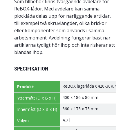
Som tillbehör finns tvärgående avdelare för
ReBOX-lådor. Med avdelare kan samma
plocklåda delas upp för närliggande artiklar,
till exempel två skruvlängder, olika brickor
eller komponenter som används i samma
arbetsmoment. Avdelning fungerar bäst när
artiklarna tydligt hör ihop och inte riskerar att
blandas ihop.
SPECIFIKATION
ReBOX lagerlåda 6420-30R, tidigar
Produkt
400 x 186 x 80 mm
Yttermått (D x B x H)
360 x 173 x 75 mm
Innermått (D x B x H)
4,7 l
Volym