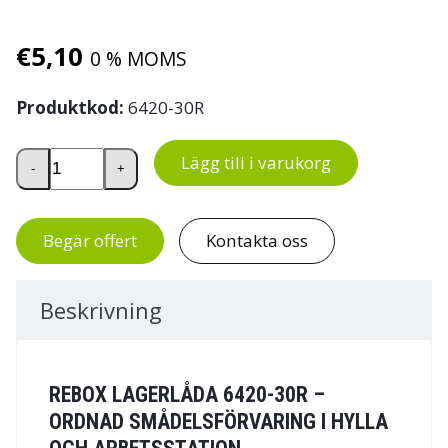
€
5,10
0 % MOMS
Produktkod:
6420-30R
ReBOX lagerlåda 6420-30R mängd
Lägg till i varukorg
-
+
Begär offert
Kontakta oss
Beskrivning
REBOX LAGERLÅDA 6420-30R –
ORDNAD SMÅDELSFÖRVARING I HYLLA