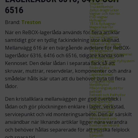
Staplare
Trucktillbehör
6516
Zallys dragtruckar
Vagnar och Kärror
ESD‑vagnar
Hyllvagnar
Brand:
Treston
TRTA hyllvagnar
Magasinkärror
Plattformsvagnar
När en ReBOX-lagerlåda används för flera artiklar
Plockvagnar
Serveringsvagnar
samtidigt gör en tydlig fackindelning stor skillnad.
Sopsäcksvagn
Tillbehör till vagnar
Mellanvägg 616 är en tvärgående avdelare för ReBOX-
Treston Multi vagnar
Verktygstavlor
Perforerad verktygspanel
lagerlådor 6316, 6416 och 6516, tidigare kända som
Verktygskrokar
Lagerhyllor och Hyllsystem
Kennoset. Den delar lådan i separata fack så att
FIFO‑hyllor och
flödeshyllor
skruvar, muttrar, reservdelar, komponenter och andra
Grenställ
Lagerautomat
smådelar hålls isär utan att du behöver byta till flera
Lagerhylla
Longspan hylla
Metallhyllor
lådor.
Påkörningsskydd för
pallställ
Pallställ och Pallhyllor
Den kristallklara mellanväggen ger god överblick i
Pallställ tillbehör
Utdragsenhet
Småvaruhyllor
lådan och gör plockningen enklare i lager, verkstad,
Kontorsmöbler
Kontorsmattor
servicepunkt och vid monteringsarbete. Den är särskilt
Kontorsstolar
Whiteboard och
användbar när liknande artiklar ligger nära varandra
anslagstavlor
Kontorsskrivbord
Varumärken
och behöver hållas separerade för att minska felplock
Axelent
Edmolift
och spara tid.