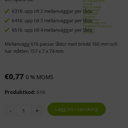
EP-Equipment
Kasten
Kito Erikkilä
Kongamek
6316: upp till 2 mellanväggar per låda.
Mitsubishi
Treston
Referenser
6416: upp till 3 mellanväggar per låda.
Montering och
installationsservice
Om oss
6516: upp till 4 mellanväggar per låda.
Kontakt
Mellanvägg 616 passar lådor med bredd 160 mm och
har måtten 157 x 7 x 74 mm.
€
0,77
0 % MOMS
Produktkod:
616
Lägg till i varukorg
-
+
ReBOX mellanvägg 616 till lagerlådor 6316, 641