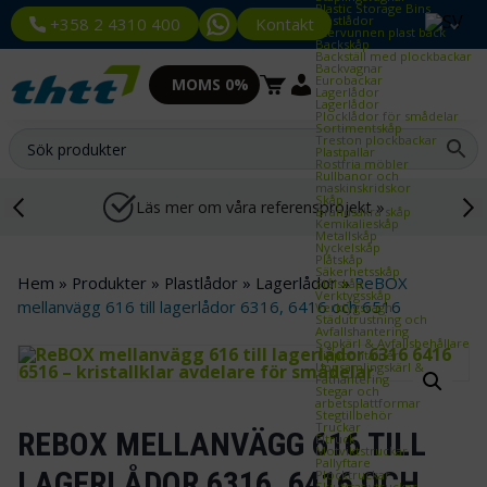
Plastic Storage Bins
Plastlådor
Kontakt
+358 2 4310 400
Återvunnen plast back
Backskåp
Backställ med plockbackar
Backvagnar
Eurobackar
MOMS 0%
Lagerlådor
Lagerlådor
Plocklådor för smådelar
Sortimentskåp
Treston plockbackar
Plastpallar
Rostfria möbler
Rullbanor och
maskinskridskor
Skåp
Läs mer om våra referensprojekt »
Brandsäkra skåp
Kemikalieskåp
Metallskåp
Nyckelskåp
Plåtskåp
Säkerhetsskåp
Hem
»
Produkter
»
Plastlådor
»
Lagerlådor
»
ReBOX
Stålskåp
Verktygsskåp
mellanvägg 616 till lagerlådor 6316, 6416 och 6516
Verktygsvagn
Städutrustning och
Avfallshantering
Sopkärl & Avfallsbehållare
Tippcontainer
Uppsamlingskärl &
Fathantering
Stegar och
arbetsplattformar
Stegtillbehör
Truckar
REBOX MELLANVÄGG 616 TILL
Eltruck
Motviktstruckar
Pallyftare
LAGERLÅDOR 6316, 6416 OCH
Plocktruckar
Skjutstativtruckar