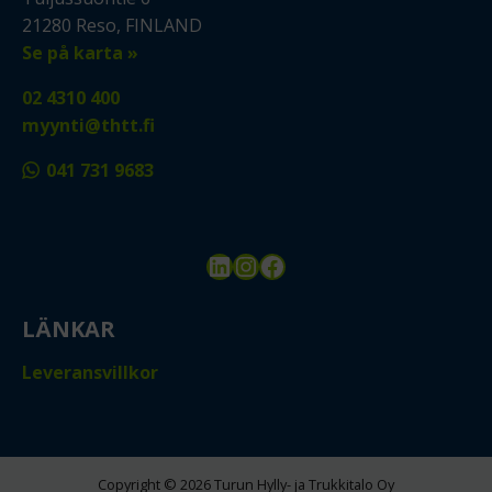
21280 Reso, FINLAND
Se på karta »
02 4310 400
myynti@thtt.fi
041 731 9683
LinkedIn
Instagram
Facebook
LÄNKAR
Leveransvillkor
Copyright © 2026 Turun Hylly- ja Trukkitalo Oy