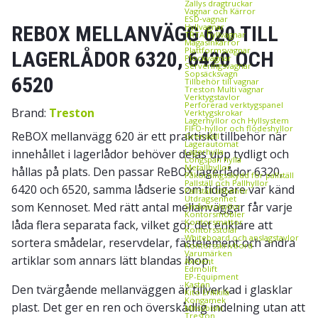
Zallys dragtruckar
Vagnar och Kärror
ESD‑vagnar
REBOX MELLANVÄGG 620 TILL
Hyllvagnar
TRTA hyllvagnar
Magasinkärror
Plattformsvagnar
LAGERLÅDOR 6320, 6420 OCH
Plockvagnar
Serveringsvagnar
Sopsäcksvagn
6520
Tillbehör till vagnar
Treston Multi vagnar
Verktygstavlor
Perforerad verktygspanel
Brand:
Treston
Verktygskrokar
Lagerhyllor och Hyllsystem
FIFO‑hyllor och flödeshyllor
ReBOX mellanvägg 620 är ett praktiskt tillbehör när
Grenställ
Lagerautomat
innehållet i lagerlådor behöver delas upp tydligt och
Lagerhylla
Longspan hylla
Metallhyllor
hållas på plats. Den passar ReBOX lagerlådor 6320,
Påkörningsskydd för pallställ
Pallställ och Pallhyllor
6420 och 6520, samma lådserie som tidigare var känd
Pallställ tillbehör
Utdragsenhet
som Kennoset. Med rätt antal mellanväggar får varje
Småvaruhyllor
Kontorsmöbler
Kontorsmattor
låda flera separata fack, vilket gör det enklare att
Kontorsstolar
Whiteboard och anslagstavlor
sortera smådelar, reservdelar, fästelement och andra
Kontorsskrivbord
Varumärken
artiklar som annars lätt blandas ihop.
Axelent
Edmolift
EP-Equipment
Kasten
Den tvärgående mellanväggen är tillverkad i glasklar
Kito Erikkilä
Kongamek
plast. Det ger en ren och överskådlig indelning utan att
Mitsubishi
Treston