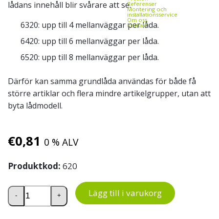
lådans innehåll blir svårare att se.
Referenser
Montering och
installationsservice
Om oss
6320: upp till 4 mellanväggar per låda.
Kontakt
6420: upp till 6 mellanväggar per låda.
6520: upp till 8 mellanväggar per låda.
Därför kan samma grundlåda användas för både få
större artiklar och flera mindre artikelgrupper, utan att
byta lådmodell.
€
0,81
0 % ALV
Produktkod:
620
ReBOX mellanvägg 620 till lagerlådor 6320, 6420 och 652
Lägg till i varukorg
-
+