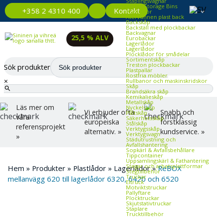
Staplingsvagnar
Plastic Storage Bins
Kontakt
+358 2 4310 400
Plastlådor
Återvunnen plast back
Backskåp
Backställ med plockbackar
Backvagnar
25,5 % ALV
Eurobackar
Lagerlådor
Lagerlådor
Plocklådor för smådelar
Sortimentskåp
Treston plockbackar
Sök produkter
Plastpallar
Rostfria möbler
×
Rullbanor och maskinskridskor
Skåp
Brandsäkra skåp
Kemikalieskåp
Metallskåp
Läs mer om
Nyckelskåp
Vi erbjuder ofta
Snabb och
Plåtskåp
våra
Säkerhetsskåp
europeiska
förstklassig
Stålskåp
referensprojekt
Verktygsskåp
alternativ. »
kundservice. »
Verktygsvagn
»
Städutrustning och
Avfallshantering
Sopkärl & Avfallsbehållare
Tippcontainer
Uppsamlingskärl & Fathantering
Stegar och arbetsplattformar
Hem
»
Produkter
»
Plastlådor
»
Lagerlådor
»
ReBOX
Stegtillbehör
Truckar
mellanvägg 620 till lagerlådor 6320, 6420 och 6520
Eltruck
Motviktstruckar
Pallyftare
Plocktruckar
Skjutstativtruckar
Staplare
Trucktillbehör