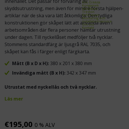
innehållet. Det passar för förvaring av
Kito Erikkilä
Kongamek
skyddsutrustning, men även för mindre första hjälpen-
Mitsubishi
Treston
artiklar när de ska vara lätt åtkomliga. Den tydliga
Referenser
Montering och
installationsservice
konstruktionen gör skåpet lätt att använda även i
Om oss
Kontakt
arbetsområden där flera personer hämtar utrustning
under dagen. Till nyckellåset medföljer två nycklar.
Stommens standardfärg är ljusgrå RAL 7035, och
skåpet kan fås i färger enligt färgkarta.
Mått (B x D x H):
380 x 201 x 380 mm
Invändiga mått (B x H):
342 x 347 mm
Utrustat med nyckellås och två nycklar.
Läs mer
€
195,00
0 % ALV