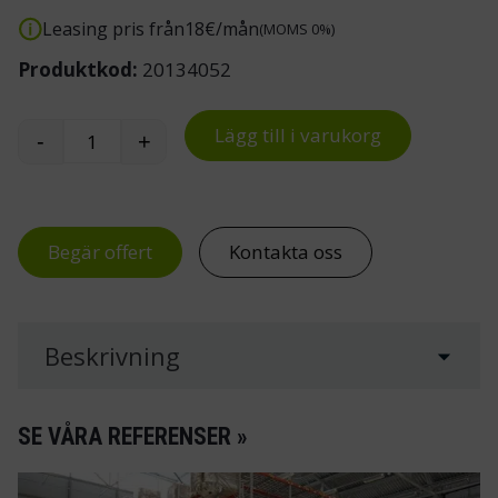
Leasing pris från
18
€/mån
(MOMS 0%)
Produktkod:
20134052
Lägg till i varukorg
-
+
Skåp för personlig skyddsutrustning med fönst
Begär offert
Kontakta oss
Beskrivning
SE VÅRA REFERENSER »