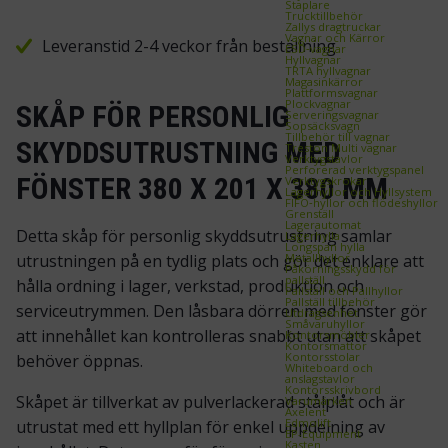
Staplare
Trucktillbehör
Zallys dragtruckar
Vagnar och Kärror
Leveranstid 2-4 veckor från beställning
ESD‑vagnar
Hyllvagnar
TRTA hyllvagnar
Magasinkärror
Plattformsvagnar
Plockvagnar
SKÅP FÖR PERSONLIG
Serveringsvagnar
Sopsäcksvagn
Tillbehör till vagnar
SKYDDSUTRUSTNING MED
Treston Multi vagnar
Verktygstavlor
Perforerad verktygspanel
FÖNSTER 380 X 201 X 380 MM
Verktygskrokar
Lagerhyllor och Hyllsystem
FIFO‑hyllor och flödeshyllor
Grenställ
Lagerautomat
Detta skåp för personlig skyddsutrustning samlar
Lagerhylla
Longspan hylla
utrustningen på en tydlig plats och gör det enklare att
Metallhyllor
Påkörningsskydd för
pallställ
hålla ordning i lager, verkstad, produktion och
Pallställ och Pallhyllor
Pallställ tillbehör
serviceutrymmen. Den låsbara dörren med fönster gör
Utdragsenhet
Småvaruhyllor
att innehållet kan kontrolleras snabbt utan att skåpet
Kontorsmöbler
Kontorsmattor
Kontorsstolar
behöver öppnas.
Whiteboard och
anslagstavlor
Kontorsskrivbord
Skåpet är tillverkat av pulverlackerad stålplåt och är
Varumärken
Axelent
Edmolift
utrustat med ett hyllplan för enkel uppdelning av
EP-Equipment
Kasten