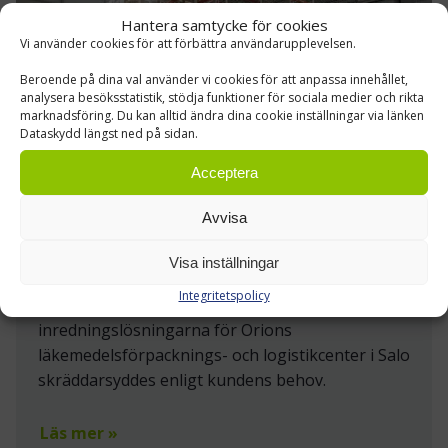
Hantera samtycke för cookies
Vi använder cookies för att förbättra användarupplevelsen.
Beroende på dina val använder vi cookies för att anpassa innehållet,
analysera besöksstatistik, stödja funktioner för sociala medier och rikta
marknadsföring. Du kan alltid ändra dina cookie inställningar via länken
Dataskydd längst ned på sidan.
Acceptera
Avvisa
ORION ABP
Visa inställningar
Lagerinredning, Truckar
Integritetspolicy
Truck-, lagerautomations- och
inredningslösningarna för Orions
läkemedelsförpacknings- och logistikcenter i Salo
skräddarsyddes enligt kundens behov.
Läs mer »