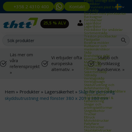
Plastic Storage Bins
Plastlådor
Kontakt
+358 2 4310 400
Återvunnen plast back
Backskåp
Backställ med plockbackar
Backvagnar
Eurobackar
25,5 % ALV
Lagerlådor
Lagerlådor
Plocklådor för smådelar
Sortimentskåp
Treston plockbackar
Plastpallar
Rostfria möbler
Rullbanor och
maskinskridskor
Skåp
Läs mer om
Brandsäkra skåp
Vi erbjuder ofta
Snabb och
Kemikalieskåp
våra
Metallskåp
europeiska
förstklassig
Nyckelskåp
referensprojekt
Plåtskåp
alternativ. »
kundservice. »
»
Säkerhetsskåp
Stålskåp
Verktygsskåp
Verktygsvagn
Städutrustning och
Avfallshantering
Hem
»
Produkter
»
Lagersäkerhet
»
Skåp för personlig
Sopkärl & Avfallsbehållare
Tippcontainer
skyddsutrustning med fönster 380 x 201 x 380 mm
Uppsamlingskärl &
Fathantering
Stegar och
arbetsplattformar
Stegtillbehör
Truckar
Eltruck
Motviktstruckar
Pallyftare
Plocktruckar
Skjutstativtruckar