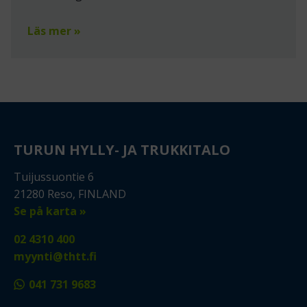
Läs mer »
TURUN HYLLY- JA TRUKKITALO
Tuijussuontie 6
21280 Reso, FINLAND
Se på karta »
02 4310 400
myynti@thtt.fi
041 731 9683