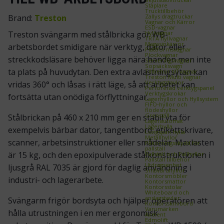
Staplare
Trucktillbehör
Zallys dragtruckar
Brand:
Treston
Vagnar och Kärror
ESD‑vagnar
Hyllvagnar
Treston svängarm med stålbricka gör WB-
TRTA hyllvagnar
Magasinkärror
arbetsbordet smidigare när verktyg, dator eller
Plattformsvagnar
Plockvagnar
streckkodsläsare behöver ligga nära handen men inte
Serveringsvagnar
Sopsäcksvagn
ta plats på huvudytan. Den extra avlastningsytan kan
Tillbehör till vagnar
Treston Multi vagnar
Verktygstavlor
vridas 360° och låsas i rätt läge, så att arbetet kan
Perforerad verktygspanel
Verktygskrokar
fortsätta utan onödiga förflyttningar.
Lagerhyllor och Hyllsystem
FIFO‑hyllor och
flödeshyllor
Grenställ
Stålbrickan på 460 x 210 mm ger en stabil yta för
Lagerautomat
Lagerhylla
exempelvis bärbar dator, tangentbord, etikettskrivare,
Longspan hylla
Metallhyllor
scanner, arbetsinstruktioner eller smådelar. Maxlasten
Påkörningsskydd för
pallställ
är 15 kg, och den epoxipulverade stålkonstruktionen i
Pallställ och Pallhyllor
Pallställ tillbehör
Utdragsenhet
ljusgrå RAL 7035 är gjord för daglig användning i
Småvaruhyllor
Kontorsmöbler
industri- och lagerarbete.
Kontorsmattor
Kontorsstolar
Whiteboard och
anslagstavlor
Svängarm frigör bordsyta och hjälper operatören att
Kontorsskrivbord
Varumärken
hålla utrustningen i en mer ergonomisk
Axelent
Edmolift