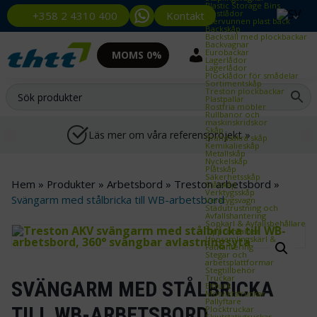
Plastic Storage Bins
Plastlådor
Kontakt
+358 2 4310 400
Återvunnen plast back
Backskåp
Backställ med plockbackar
Backvagnar
Eurobackar
MOMS 0%
Lagerlådor
Lagerlådor
Plocklådor för smådelar
Sortimentskåp
Treston plockbackar
Plastpallar
Rostfria möbler
Rullbanor och
maskinskridskor
Skåp
Läs mer om våra referensprojekt »
Brandsäkra skåp
Kemikalieskåp
Metallskåp
Nyckelskåp
Plåtskåp
Säkerhetsskåp
Hem
»
Produkter
»
Arbetsbord
»
Treston arbetsbord
»
Stålskåp
Verktygsskåp
Svängarm med stålbricka till WB-arbetsbord
Verktygsvagn
Städutrustning och
Avfallshantering
Sopkärl & Avfallsbehållare
Tippcontainer
Uppsamlingskärl &
Fathantering
Stegar och
arbetsplattformar
Stegtillbehör
Truckar
SVÄNGARM MED STÅLBRICKA
Eltruck
Motviktstruckar
Pallyftare
TILL WB-ARBETSBORD
Plocktruckar
Skjutstativtruckar