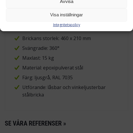
Avvisa
TEKNISKA DATA
Visa inställningar
Passar för: Treston WB 1500 / 1800-
Integritetspolicy
arbetsbord
Brickans storlek: 460 x 210 mm
Svängradie: 360°
Maxlast: 15 kg
Material: epoxipulverat stål
Färg: ljusgrå, RAL 7035
Utförande: låsbar och vinkeljusterbar
stålbricka
SE VÅRA REFERENSER »