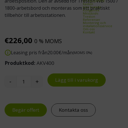
arbetsposition. Den är avsedd för Treston WB 1500 /
EP-Equipment
Kasten
Kito Erikkilä
1800-arbetsbord och monteras som ett praktiskt
Kongamek
Mitsubishi
tillbehör till arbetsstationen.
Treston
Referenser
Montering och
installationsservice
Om oss
Kontakt
€
226,00
0 % MOMS
Leasing pris från
20.00
€/mån
(MOMS 0%)
Produktkod:
AKV400
Lägg till i varukorg
-
+
Svängarm med stålbricka till WB-arbetsbord mä
Begär offert
Kontakta oss