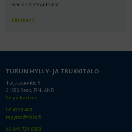
med en lagerautomat.
Läs mer »
TURUN HYLLY- JA TRUKKITALO
Tuijussuontie 6
21280 Reso, FINLAND
Se på karta »
02 4310 400
myynti@thtt.fi
041 731 9683