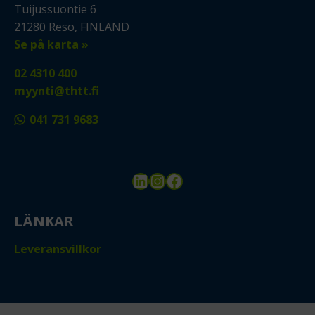
Tuijussuontie 6
21280 Reso, FINLAND
Se på karta »
02 4310 400
myynti@thtt.fi
041 731 9683
LinkedIn
Instagram
Facebook
LÄNKAR
Leveransvillkor