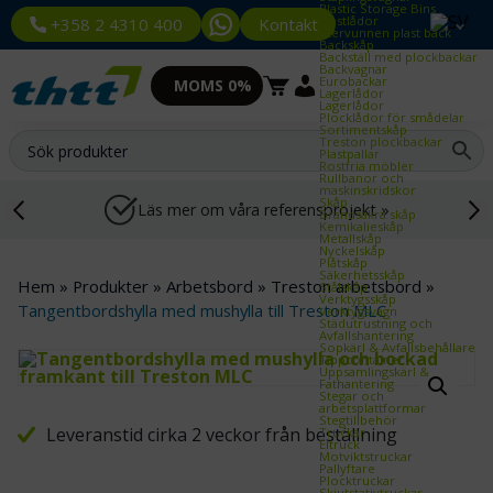
Plastic Storage Bins
Plastlådor
Kontakt
+358 2 4310 400
Återvunnen plast back
Backskåp
Backställ med plockbackar
Backvagnar
Eurobackar
MOMS 0%
Lagerlådor
Lagerlådor
Plocklådor för smådelar
Sortimentskåp
Treston plockbackar
Plastpallar
Rostfria möbler
Rullbanor och
maskinskridskor
Skåp
Läs mer om våra referensprojekt »
Brandsäkra skåp
Kemikalieskåp
Metallskåp
Nyckelskåp
Plåtskåp
Säkerhetsskåp
Hem
»
Produkter
»
Arbetsbord
»
Treston arbetsbord
»
Stålskåp
Verktygsskåp
Tangentbordshylla med mushylla till Treston MLC
Verktygsvagn
Städutrustning och
Avfallshantering
Sopkärl & Avfallsbehållare
Tippcontainer
Uppsamlingskärl &
Fathantering
Stegar och
arbetsplattformar
Stegtillbehör
Leveranstid cirka 2 veckor från beställning
Truckar
Eltruck
Motviktstruckar
Pallyftare
Plocktruckar
Skjutstativtruckar