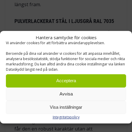
längst fram.
PULVERLACKERAT STÅL I LJUSGRÅ RAL 7035
Stommen är tillverkad av pulverlackerat stål i
Hantera samtycke för cookies
färgen ljusgrå RAL 7035. Materialvalet passar
Vi använder cookies för att förbättra användarupplevelsen.
bra i industriella miljöer där tillbehör ska tåla
Beroende på dina val använder vi cookies för att anpassa innehållet,
daglig användning och samtidigt vara enkla
analysera besöksstatistik, stödja funktioner för sociala medier och rikta
att hålla i ordning. Den ljusgrå färgen
marknadsföring. Du kan alltid ändra dina cookie inställningar via länken
harmonierar med många Treston-lösningar
Dataskydd längst ned på sidan.
och ger ett rent, neutralt intryck i
Acceptera
arbetsstationen. Pulverlackerat stål är ett
relevant val för en tangentbordshylla som
Avvisa
används i lager och produktion. Hyllan ska
bära tangentbord och mus, stå emot normal
Visa inställningar
hantering och behålla en stabil känsla vid
Integritetspolicy
skrivning. Eftersom konstruktionen är i stål
får den en robust karaktär utan att