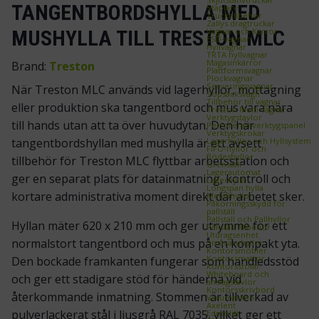
TANGENTBORDSHYLLA MED
Staplare
Trucktillbehör
Zallys dragtruckar
Vagnar och Kärror
MUSHYLLA TILL TRESTON MLC
ESD‑vagnar
Hyllvagnar
TRTA hyllvagnar
Magasinkärror
Brand:
Treston
Plattformsvagnar
Plockvagnar
Serveringsvagnar
När Treston MLC används vid lagerhyllor, mottagning
Sopsäcksvagn
Tillbehör till vagnar
eller produktion ska tangentbord och mus vara nära
Treston Multi vagnar
Verktygstavlor
till hands utan att ta över huvudytan. Den här
Perforerad verktygspanel
Verktygskrokar
Lagerhyllor och Hyllsystem
tangentbordshyllan med mushylla är ett avsett
FIFO‑hyllor och
flödeshyllor
tillbehör för Treston MLC flyttbar arbetsstation och
Grenställ
Lagerautomat
ger en separat plats för datainmatning, kontroll och
Lagerhylla
Longspan hylla
kortare administrativa moment direkt där arbetet sker.
Metallhyllor
Påkörningsskydd för
pallställ
Pallställ och Pallhyllor
Hyllan mäter 620 x 210 mm och ger utrymme för ett
Pallställ tillbehör
Utdragsenhet
normalstort tangentbord och mus på en kompakt yta.
Småvaruhyllor
Kontorsmöbler
Kontorsmattor
Den bockade framkanten fungerar som handledsstöd
Kontorsstolar
Whiteboard och
och ger ett stadigare stöd för händerna vid
anslagstavlor
Kontorsskrivbord
återkommande inmatning. Stommen är tillverkad av
Varumärken
Axelent
pulverlackerat stål i ljusgrå RAL 7035, vilket ger ett
Edmolift