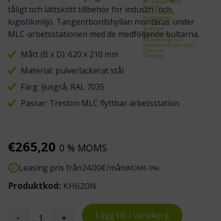
EP-Equipment
Kasten
tåligt och lättskött tillbehör för industri- och
Kito Erikkilä
Kongamek
logistikmiljö. Tangentbordshyllan monteras under
Mitsubishi
Treston
MLC-arbetsstationen med de medföljande bultarna.
Referenser
Montering och
installationsservice
Om oss
Mått (B x D): 620 x 210 mm
Kontakt
Material: pulverlackerat stål
Färg: ljusgrå, RAL 7035
Passar: Treston MLC flyttbar arbetsstation
€
265,20
0 % MOMS
Leasing pris från
24.00
€/mån
(MOMS 0%)
Produktkod:
KH620N
Lägg till i varukorg
-
+