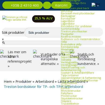
Staplingsvagnar
Plastic Storage Bins
Kontakt
+358 2 4310 400
Plastlådor
Återvunnen plast back
Backskåp
Backställ med plockbackar
Backvagnar
25,5 % ALV
Eurobackar
Lagerlådor
Lagerlådor
Plocklådor för smådelar
Sortimentskåp
Treston plockbackar
Sök produkter
Plastpallar
Rostfria möbler
×
Rullbanor och maskinskridskor
Skåp
Brandsäkra skåp
Kemikalieskåp
Metallskåp
Läs mer om
Nyckelskåp
Vi erbjuder ofta
Snabb och
Plåtskåp
våra
Säkerhetsskåp
europeiska
förstklassig
Stålskåp
referensprojekt
Verktygsskåp
alternativ. »
kundservice. »
Verktygsvagn
»
Städutrustning och
Avfallshantering
Sopkärl & Avfallsbehållare
Tippcontainer
Uppsamlingskärl & Fathantering
Stegar och arbetsplattformar
Hem
»
Produkter
»
Arbetsbord
»
Lätta arbetsbord
»
Stegtillbehör
Truckar
Treston bordsskivor för TP- och TPH-arbetsbord
Eltruck
Motviktstruckar
Pallyftare
Plocktruckar
Skjutstativtruckar
Staplare
Trucktillbehör