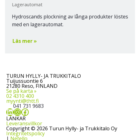
Lagerautomat
Hydroscands plockning av långa produkter löstes
med en lagerautomat.
Läs mer »
TURUN HYLLY- JA TRUKKITALO
Tuijussuontie 6
21280 Reso, FINLAND
Se på karta »
02 4310 400
myynti@thtt.fi
041 731 9683
LinkedIn
Instagram
Facebook
LÄNKAR
Leveransvillkor
Copyright © 2026 Turun Hylly- ja Trukkitalo Oy
Integritetspolicy
|
Netello