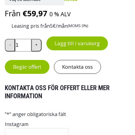
Från
€
59,97
0 % ALV
Leasing pris från
5
€/mån
(MOMS 0%)
Treston bordsskivor för TP- och TPH-arbetsbord mängd
Lägg till i varukorg
-
+
Begär offert
Kontakta oss
KONTAKTA OSS FÖR OFFERT ELLER MER
INFORMATION
”
*
” anger obligatoriska fält
Instagram