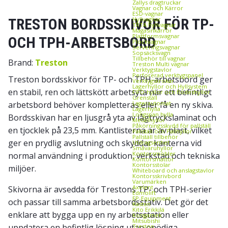
Zallys dragtruckar
Vagnar och Kärror
ESD‑vagnar
TRESTON BORDSSKIVOR FÖR TP-
Hyllvagnar
TRTA hyllvagnar
Magasinkärror
Plattformsvagnar
OCH TPH-ARBETSBORD
Plockvagnar
Serveringsvagnar
Sopsäcksvagn
Tillbehör till vagnar
Brand:
Treston
Treston Multi vagnar
Verktygstavlor
Perforerad verktygspanel
Treston bordsskivor för TP- och TPH-arbetsbord ger
Verktygskrokar
Lagerhyllor och Hyllsystem
en stabil, ren och lättskött arbetsyta när ett befintligt
FIFO‑hyllor och flödeshyllor
Grenställ
arbetsbord behöver kompletteras eller få en ny skiva.
Lagerautomat
Lagerhylla
Longspan hylla
Bordsskivan har en ljusgrå yta av lågtryckslaminat och
Metallhyllor
Påkörningsskydd för pallställ
en tjocklek på 23,5 mm. Kantlisterna är av plast, vilket
Pallställ och Pallhyllor
Pallställ tillbehör
ger en prydlig avslutning och skyddar kanterna vid
Utdragsenhet
Småvaruhyllor
Kontorsmöbler
normal användning i produktion, verkstad och tekniska
Kontorsmattor
Kontorsstolar
miljöer.
Whiteboard och anslagstavlor
Kontorsskrivbord
Varumärken
Axelent
Skivorna är avsedda för Trestons TP- och TPH-serier
Edmolift
EP-Equipment
och passar till samma arbetsbordsstativ. Det gör det
Kasten
Kito Erikkilä
enklare att bygga upp en ny arbetsstation eller
Kongamek
Mitsubishi
uppdatera en befintlig lösning utan onödiga
Treston