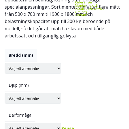
Referenser
Montering och
specialanpassningar. Sortimentet omfattar flera mått
installationsservice
Om oss
från 500 x 700 mm till 900 x 1800 mm och
Kontakt
belastningskapacitet upp till 300 kg beroende på
modell, så det går att matcha skivan med både
arbetssätt och tillgänglig golvyta.
Bredd (mm)
Djup (mm)
Bärförmåga
Rensa