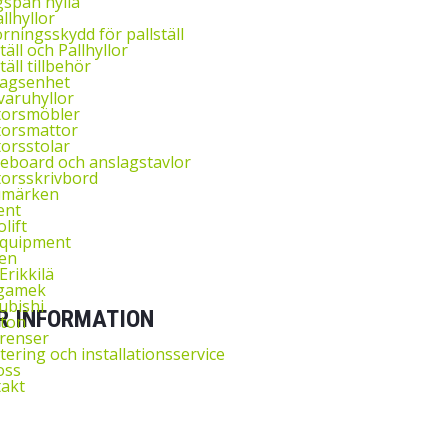
span hylla
llhyllor
rningsskydd för pallställ
täll och Pallhyllor
täll tillbehör
agsenhet
aruhyllor
torsmöbler
orsmattor
orsstolar
eboard och anslagstavlor
orsskrivbord
umärken
ent
lift
Equipment
en
Erikkilä
gamek
ubishi
R INFORMATION
ton
renser
ering och installationsservice
oss
akt