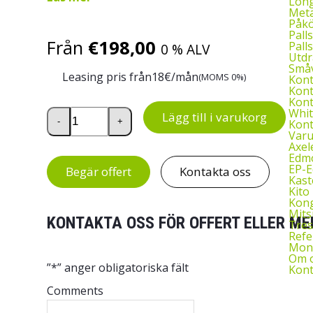
Long
Meta
Påkö
Palls
Från
€
198,00
Palls
0 % ALV
Utdr
Småv
Leasing pris från
18
€/mån
(MOMS 0%)
Kon
Kont
Kont
Treston DU35 metallhurts mängd
Whit
Lägg till i varukorg
-
+
Kont
Var
Axel
Edmo
EP-
Begär offert
Kontakta oss
Kast
Kito 
Kon
Mits
KONTAKTA OSS FÖR OFFERT ELLER ME
Tres
Refe
Mont
Om 
”
*
” anger obligatoriska fält
Kont
Comments