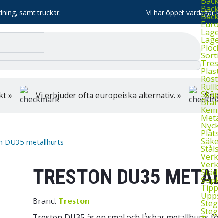
Bac
Back
dning, samt truckar.
Vi har öppet vardagar k
Bac
Euro
Lage
Lage
Ploc
Sort
Tres
Plas
Rost
Rull
Skå
kt »
Vi erbjuder ofta europeiska alternativ. »
Sna
Bran
Kemi
Meta
Nyck
Plåt
Säke
n DU35 metallhurts
Stål
Verk
Verk
TRESTON DU35 META
Städ
Sopk
Tipp
Upps
Brand:
Treston
Steg
Steg
Treston DU35 är en smal och låsbar metallhurts fö