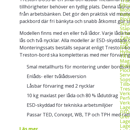
Truc
Eltr
tillhörigheter behöver en tydlig plats. Denna lådh
Motv
från arbetsbänken. Det gör den praktisk vid mont
Pall
Ploc
packbord där fri bänkyta och snabb åtkomst gör sto
Skju
Stap
Truc
Modellen finns med en eller två lådor. Varje låda 
Zall
lås och två nycklar. Alla modeller är ESD-skyddade o
Vagn
ESD
Monteringssats beställs separat enligt Treston-bor
Hyll
Treston-bord ska kompletteras med mer förvaring u
TRTA
Mag
Plat
Smal metallhurts för montering under bordssk
Ploc
Serv
Enlåds- eller tvålådsversion
Sop
Till
Låsbar förvaring med 2 nycklar
Tres
Verk
10 kg maxlast per låda och 80 % lådutdrag
Perf
Verk
ESD-skyddad för tekniska arbetsmiljöer
Lage
FIFO
Passar TED, Concept, WB, TP och TPH med rät
Gren
Lag
Lage
Läs mer