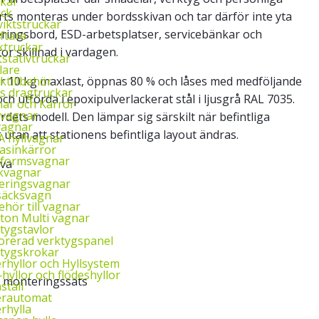
kar
uck
urts monteras under bordsskivan och tar därför inte yta
iktstruckar
eringsbord, ESD-arbetsplatser, servicebänkar och
yftare
ktruckar
r skillnad i vardagen.
tstativtruckar
lare
ktillbehör
har 10 kg maxlast, öppnas 80 % och låses med medföljande
ys dragtruckar
ch utförda i epoxipulverlackerat stål i ljusgrå RAL 7035.
ar och Kärror
‑vagnar
dets modell. Den lämpar sig särskilt när befintliga
vagnar
tan att stationens befintliga layout ändras.
 hyllvagnar
asinkärror
tformsvagnar
iva
kvagnar
eringsvagnar
säcksvagn
behör till vagnar
ton Multi vagnar
tygstavlor
orerad verktygspanel
tygskrokar
rhyllor och Hyllsystem
‑hyllor och flödeshyllor
t monteringssats
ställ
erautomat
rhylla