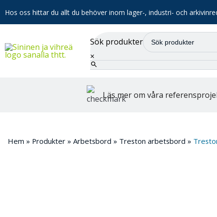
Hos oss hittar du allt du behöver inom lager-, industri- och arkivinre
Sök produkter
×
Läs mer om våra referensproje
Hem
»
Produkter
»
Arbetsbord
»
Treston arbetsbord
»
Tresto