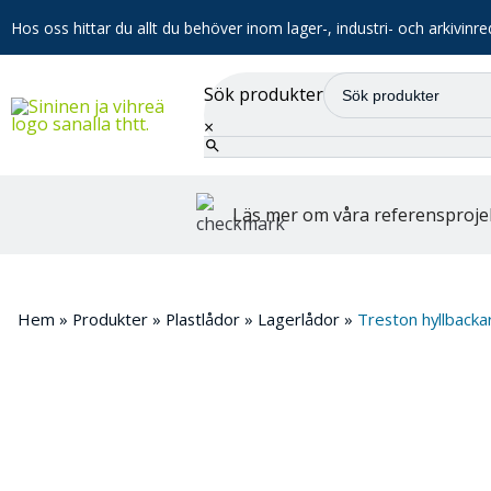
Hos oss hittar du allt du behöver inom lager-, industri- och arkivinre
Sök produkter
×
Läs mer om våra referensproje
Hem
»
Produkter
»
Plastlådor
»
Lagerlådor
»
Treston hyllbacka