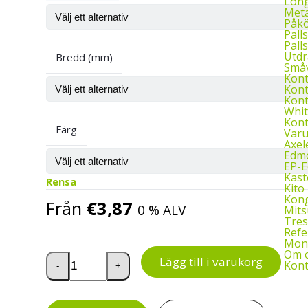
Long
Meta
Påkö
Palls
Palls
Utdr
Bredd (mm)
Småv
Kon
Kont
Kont
Whit
Kont
Färg
Var
Axel
Edmo
EP-
Kast
Rensa
Kito 
Kon
Från
€
3,87
0 % ALV
Mits
Tres
Refe
Mont
Om 
Treston hyllbackar mängd
Lägg till i varukorg
Kont
-
+