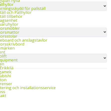
span hylla
llhyllor
rningsskydd för pallställ
täll och Pallhyllor
täll tillbehör
agsenhet
aruhyllor
torsmöbler
orsmattor
orsstolar
eboard och anslagstavlor
orsskrivbord
umärken
ent
lift
Equipment
en
Erikkilä
gamek
ubishi
ton
renser
ering och installationsservice
oss
akt