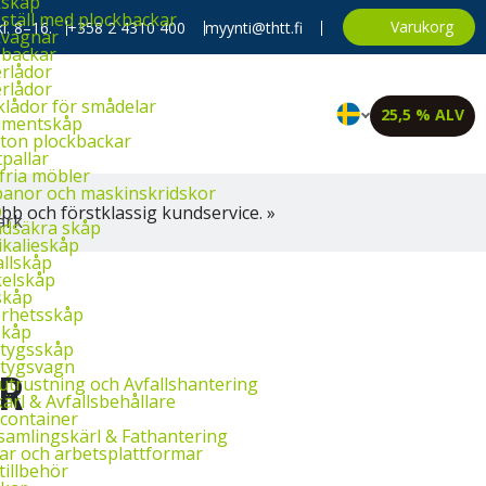
kskåp
ställ med plockbackar
Varukorg
l. 8–16.
+358 2 4310 400
myynti@thtt.fi
kvagnar
backar
rlådor
rlådor
klådor för smådelar
25,5 % ALV
imentskåp
ton plockbackar
tpallar
fria möbler
banor och maskinskridskor
p
bb och förstklassig kundservice. »
dsäkra skåp
kalieskåp
llskåp
elskåp
skåp
rhetsskåp
skåp
tygsskåp
tygsvagn
R
utrustning och Avfallshantering
ärl & Avfallsbehållare
container
amlingskärl & Fathantering
ar och arbetsplattformar
tillbehör