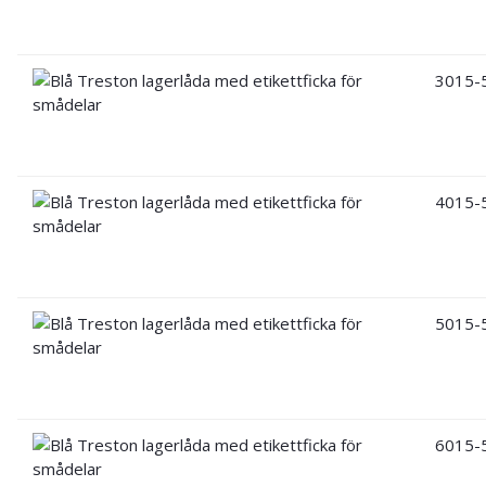
3015-
4015-
5015-
6015-