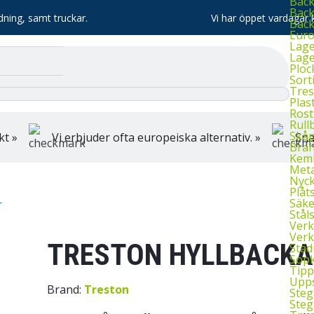
Bac
Back
dning, samt truckar.
Vi har öppet vardagar k
Bac
Euro
Lage
Lage
Ploc
Sort
Tres
Plas
Rost
Rull
Skå
kt »
Vi erbjuder ofta europeiska alternativ. »
Sna
Bran
Kemi
Meta
Nyck
Plåt
Säke
r
Stål
Verk
Verk
TRESTON HYLLBACKA
Städ
Sopk
Tipp
Upps
Brand:
Treston
Steg
Steg