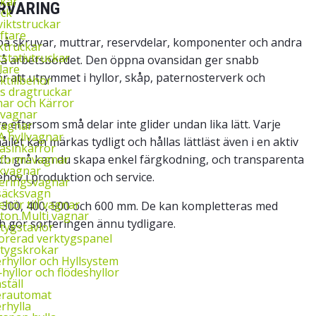
kar
RVARING
uck
iktstruckar
yftare
ll på skruvar, muttrar, reservdelar, komponenter och andra
ktruckar
tstativtruckar
r på arbetsbordet. Den öppna ovansidan ger snabb
lare
 att utrymmet i hyllor, skåp, paternosterverk och
ktillbehör
ys dragtruckar
ar och Kärror
‑vagnar
eftersom små delar inte glider undan lika lätt. Varje
vagnar
 hyllvagnar
llet kan märkas tydligt och hållas lättläst även i en aktiv
asinkärror
tformsvagnar
 och grå kan du skapa enkel färgkodning, och transparenta
kvagnar
ehov i produktion och service.
eringsvagnar
säcksvagn
behör till vagnar
n 300, 400, 500 och 600 mm. De kan kompletteras med
ton Multi vagnar
ch gör sorteringen ännu tydligare.
tygstavlor
orerad verktygspanel
tygskrokar
rhyllor och Hyllsystem
‑hyllor och flödeshyllor
ställ
erautomat
rhylla