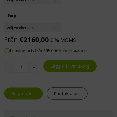
Färg
Från
€
2160,00
0 % MOMS
Leasing pris från
195.00
€/mån
(MOMS 0%)
Lägg till i varukorg
-
+
Treston lådhurts 90/110-4 mängd
Begär offert
Kontakta oss