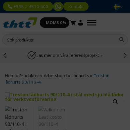
Kontakt
+358 2 4310 400
MOMS 0%
Läs mer om våra referensprojekt »
Hem
»
Produkter
»
Arbetsbord
»
Lådhurts
»
Treston
lådhurts 90/110-4