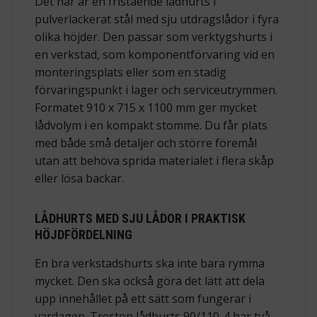
Det här är en fristående lådhurts i
pulverlackerat stål med sju utdragslådor i fyra
olika höjder. Den passar som verktygshurts i
en verkstad, som komponentförvaring vid en
monteringsplats eller som en stadig
förvaringspunkt i lager och serviceutrymmen.
Formatet 910 x 715 x 1100 mm ger mycket
lådvolym i en kompakt stomme. Du får plats
med både små detaljer och större föremål
utan att behöva sprida materialet i flera skåp
eller lösa backar.
LÅDHURTS MED SJU LÅDOR I PRAKTISK
HÖJDFÖRDELNING
En bra verkstadshurts ska inte bara rymma
mycket. Den ska också göra det lätt att dela
upp innehållet på ett sätt som fungerar i
vardagen. Treston lådhurts 90/110-4 har två