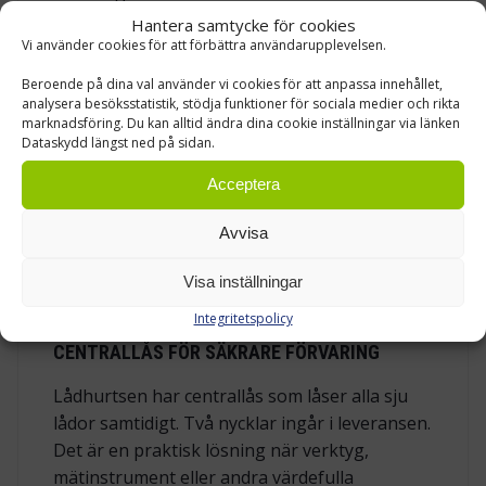
lådorna. Den lägre belastningsklassen räcker
Hantera samtycke för cookies
ofta för blandad verktygsförvaring,
Vi använder cookies för att förbättra användarupplevelsen.
förbrukningsmaterial och lättare
Beroende på dina val använder vi cookies för att anpassa innehållet,
komponenter. Den kraftigare modellen är
analysera besöksstatistik, stödja funktioner för sociala medier och rikta
marknadsföring. Du kan alltid ändra dina cookie inställningar via länken
lämplig när lådorna ska fyllas med tyngre
Dataskydd längst ned på sidan.
metalldelar, reservdelar, fixturer eller
mätutrustning. Oavsett modell är det klokt att
Acceptera
planera placeringen av tunga artiklar i de
Avvisa
lägre lådorna, eftersom det ger en stabilare
och mer ergonomisk hantering vid daglig
Visa inställningar
användning.
Integritetspolicy
CENTRALLÅS FÖR SÄKRARE FÖRVARING
Lådhurtsen har centrallås som låser alla sju
lådor samtidigt. Två nycklar ingår i leveransen.
Det är en praktisk lösning när verktyg,
mätinstrument eller andra värdefulla