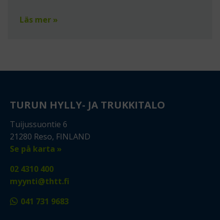
Läs mer »
TURUN HYLLY- JA TRUKKITALO
Tuijussuontie 6
21280 Reso, FINLAND
Se på karta »
02 4310 400
myynti@thtt.fi
041 731 9683