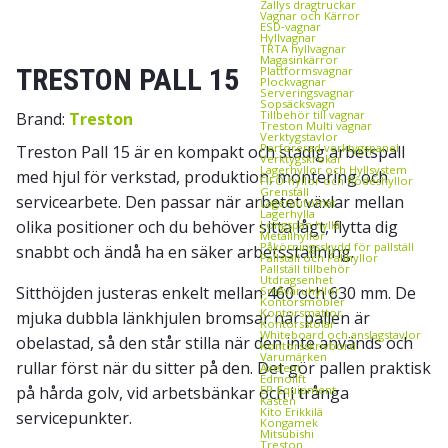
Zallys dragtruckar
Vagnar och Kärror
ESD‑vagnar
Hyllvagnar
TRTA hyllvagnar
Magasinkärror
TRESTON PALL 15
Plattformsvagnar
Plockvagnar
Serveringsvagnar
Sopsäcksvagn
Tillbehör till vagnar
Brand:
Treston
Treston Multi vagnar
Verktygstavlor
Perforerad verktygspanel
Treston Pall 15 är en kompakt och stadig arbetspall
Verktygskrokar
Lagerhyllor och Hyllsystem
med hjul för verkstad, produktion, montering och
FIFO‑hyllor och flödeshyllor
Grenställ
servicearbete. Den passar när arbetet växlar mellan
Lagerautomat
Lagerhylla
olika positioner och du behöver sitta lågt, flytta dig
Longspan hylla
Metallhyllor
Påkörningsskydd för pallställ
snabbt och ändå ha en säker arbetsställning.
Pallställ och Pallhyllor
Pallställ tillbehör
Utdragsenhet
Sitthöjden justeras enkelt mellan 460 och 630 mm. De
Småvaruhyllor
Kontorsmöbler
Kontorsmattor
mjuka dubbla länkhjulen bromsar när pallen är
Kontorsstolar
Whiteboard och anslagstavlor
obelastad, så den står stilla när den inte används och
Kontorsskrivbord
Varumärken
rullar först när du sitter på den. Det gör pallen praktisk
Axelent
Edmolift
på hårda golv, vid arbetsbänkar och i trånga
EP-Equipment
Kasten
Kito Erikkilä
servicepunkter.
Kongamek
Mitsubishi
Treston