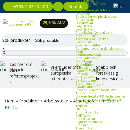
Staplingsvagnar
Plastic Storage Bins
Kontakt
+358 2 4310 400
Plastlådor
Återvunnen plast back
Backskåp
Backställ med plockbackar
Backvagnar
25,5 % ALV
Eurobackar
Lagerlådor
Lagerlådor
Plocklådor för smådelar
Sortimentskåp
Treston plockbackar
Sök produkter
Plastpallar
Rostfria möbler
×
Rullbanor och maskinskridskor
Skåp
Brandsäkra skåp
Kemikalieskåp
Metallskåp
Läs mer om
Nyckelskåp
Vi erbjuder ofta
Snabb och
Plåtskåp
våra
Säkerhetsskåp
europeiska
förstklassig
Stålskåp
referensprojekt
Verktygsskåp
alternativ. »
kundservice. »
Verktygsvagn
»
Städutrustning och
Avfallshantering
Sopkärl & Avfallsbehållare
Tippcontainer
Uppsamlingskärl & Fathantering
Stegar och arbetsplattformar
Hem
»
Produkter
»
Arbetsstolar
»
Arbetspallar
»
Treston
Stegtillbehör
Truckar
Pall 15
Eltruck
Motviktstruckar
Pallyftare
Plocktruckar
Skjutstativtruckar
Staplare
Trucktillbehör