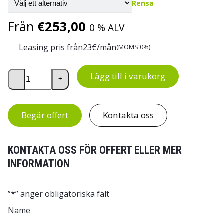
Rensa
Från
€
253,00
0 % ALV
Leasing pris från
23
€/mån
(MOMS 0%)
Treston Pall 15 mängd
Lägg till i varukorg
-
+
Begär offert
Kontakta oss
KONTAKTA OSS FÖR OFFERT ELLER MER
INFORMATION
”
*
” anger obligatoriska fält
Name