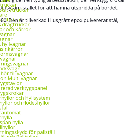
truckar
etsytan i stället för att hamna utspridda på bordet.
stativtruckar
are
tillbehör
. Den är tillverkad i ljusgrått epoxipulvererat stål,
s dragtruckar
ar och Kärror
vagnar
vagnar
 hyllvagnar
sinkärror
tformsvagnar
kvagnar
eringsvagnar
äcksvagn
ehör till vagnar
ton Multi vagnar
tygstavlor
orerad verktygspanel
tygskrokar
mängd
hyllor och Hyllsystem
hyllor och flödeshyllor
täll
rautomat
hylla
span hylla
lhyllor
ningsskydd för pallställ
täll och Pallhyllor