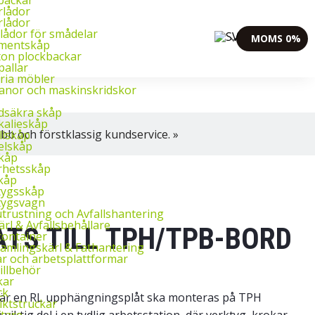
l. 8–16.
+358 2 4310 400
myynti@thtt.fi
rlådor
rlådor
lådor för smådelar
MOMS 0%
imentskåp
ton plockbackar
pallar
ria möbler
banor och maskinskridskor
dsäkra skåp
kalieskåp
bb och förstklassig kundservice. »
llskåp
elskåp
skåp
rhetsskåp
kåp
tygsskåp
tygsvagn
trustning och Avfallshantering
rl & Avfallsbehållare
TS TILL TPH/TPB-BORD
container
amlingskärl & Fathantering
r och arbetsplattformar
illbehör
kar
ck
 när en RL upphängningsplåt ska monteras på TPH
iktstruckar
ftare
iktig del i en tydlig arbetsstation, där verktyg, krokar