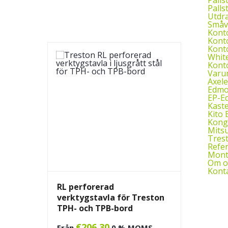
Pallst
Utdr
Småv
Kont
Kont
Kont
Whit
Kont
Varu
Axele
Edmol
EP-E
Kast
Kito 
Kon
Mitsu
Tres
Refe
Monte
Om o
Kont
RL perforerad
verktygstavla för Treston
TPH- och TPB-bord
€
206,30
Från
0 % MOMS