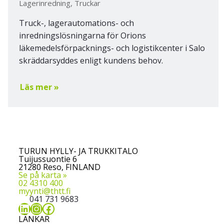
Lagerinredning, Truckar
Truck-, lagerautomations- och
inredningslösningarna för Orions
läkemedelsförpacknings- och logistikcenter i Salo
skräddarsyddes enligt kundens behov.
Läs mer »
TURUN HYLLY- JA TRUKKITALO
Tuijussuontie 6
21280 Reso, FINLAND
Se på karta »
02 4310 400
myynti@thtt.fi
041 731 9683
LinkedIn
Instagram
Facebook
LÄNKAR