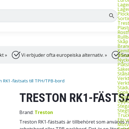
dning, samt truckar.
Vi har öppet vardagar k
Lage
Lage
Plock
Sort
Tres
Plast
Rostf
Rull
Skåp
Bran
Kemi
kt »
Vi erbjuder ofta europeiska alternativ. »
Sna
Meta
Nyck
Plåt
Säke
Ståls
Verk
n RK1-fästsats till TPH/TPB-bord
Verk
Städu
Sopkä
TRESTON RK1-FÄSTSA
Tipp
Upps
Stega
Stegt
Brand:
Treston
Truc
Eltru
Treston RK1-fästsats är tillbehöret som används
Motv
Pally
arbetsbord eller TPB packbord. Det är en liten men v