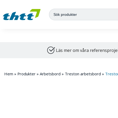
Hos oss hittar du allt du behöver inom lager-, industri- och arkivinre
Läs mer om våra referensproje
Hem
»
Produkter
»
Arbetsbord
»
Treston arbetsbord
»
Tresto