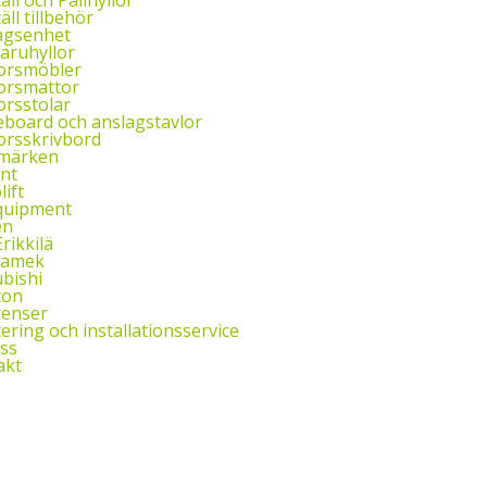
äll tillbehör
agsenhet
aruhyllor
orsmöbler
orsmattor
orsstolar
eboard och anslagstavlor
orsskrivbord
märken
nt
ift
quipment
en
Erikkilä
gamek
bishi
ton
renser
ring och installationsservice
ss
akt