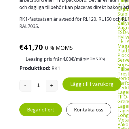
Plock
och dagliga tillbehör kan placeras direkt bakom arb
Skjut
Stapl
Truck
RK1-fästsatsen är avsedd för RL120, RL150 och RL180
Zally
RAL7035.
Vagn
ESD‑
Hyll
TRTA
€
41,70
Maga
0 % MOMS
Plat
Ploc
Leasing pris från
4.00
€/mån
(MOMS 0%)
Serv
Sops
Produktkod:
RK1
Tillb
Tres
Verk
Perf
Lägg till i varukorg
-
+
Verk
Treston RK1-fästsats till TPH/TPB-bord 
Lager
FIFO‑
Grens
Lage
Begär offert
Kontakta oss
Lager
Long
Metal
Påkör
Palls