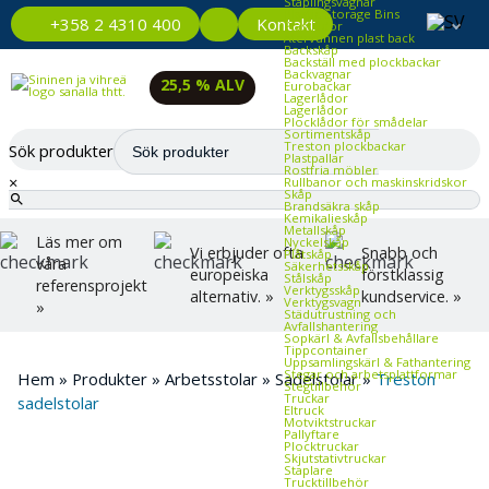
Staplingsvagnar
Plastic Storage Bins
Kontakt
+358 2 4310 400
Plastlådor
Återvunnen plast back
Backskåp
Backställ med plockbackar
Backvagnar
25,5 % ALV
Eurobackar
Lagerlådor
Lagerlådor
Plocklådor för smådelar
Sortimentskåp
Treston plockbackar
Sök produkter
Plastpallar
Rostfria möbler
×
Rullbanor och maskinskridskor
Skåp
Brandsäkra skåp
Kemikalieskåp
Metallskåp
Läs mer om
Nyckelskåp
Vi erbjuder ofta
Snabb och
Plåtskåp
våra
Säkerhetsskåp
europeiska
förstklassig
Stålskåp
referensprojekt
Verktygsskåp
alternativ. »
kundservice. »
Verktygsvagn
»
Städutrustning och
Avfallshantering
Sopkärl & Avfallsbehållare
Tippcontainer
Uppsamlingskärl & Fathantering
Stegar och arbetsplattformar
Hem
»
Produkter
»
Arbetsstolar
»
Sadelstolar
»
Treston
Stegtillbehör
Truckar
sadelstolar
Eltruck
Motviktstruckar
Pallyftare
Plocktruckar
Skjutstativtruckar
Staplare
Trucktillbehör