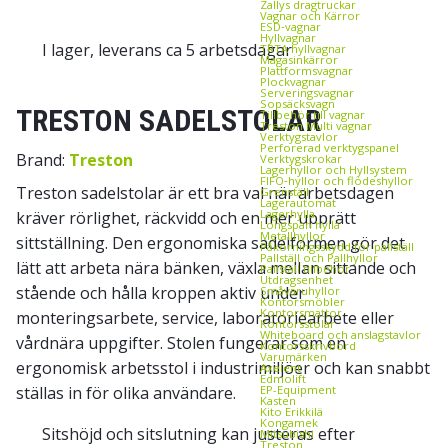
Zallys dragtruckar
Vagnar och Kärror
ESD‑vagnar
Hyllvagnar
I lager, leverans ca 5 arbetsdagar
TRTA hyllvagnar
Magasinkärror
Plattformsvagnar
Plockvagnar
Serveringsvagnar
Sopsäcksvagn
TRESTON SADELSTOLAR
Tillbehör till vagnar
Treston Multi vagnar
Verktygstavlor
Perforerad verktygspanel
Brand:
Treston
Verktygskrokar
Lagerhyllor och Hyllsystem
FIFO‑hyllor och flödeshyllor
Treston sadelstolar är ett bra val när arbetsdagen
Grenställ
Lagerautomat
Lagerhylla
kräver rörlighet, räckvidd och en mer upprätt
Longspan hylla
Metallhyllor
sittställning. Den ergonomiska sadelformen gör det
Påkörningsskydd för pallställ
Pallställ och Pallhyllor
lätt att arbeta nära bänken, växla mellan sittande och
Pallställ tillbehör
Utdragsenhet
stående och hålla kroppen aktiv under
Småvaruhyllor
Kontorsmöbler
Kontorsmattor
monteringsarbete, service, laboratoriearbete eller
Kontorsstolar
Whiteboard och anslagstavlor
vårdnära uppgifter. Stolen fungerar som en
Kontorsskrivbord
Varumärken
ergonomisk arbetsstol i industrimiljöer och kan snabbt
Axelent
Edmolift
ställas in för olika användare.
EP-Equipment
Kasten
Kito Erikkilä
Kongamek
Sitshöjd och sitslutning kan justeras efter
Mitsubishi
Treston