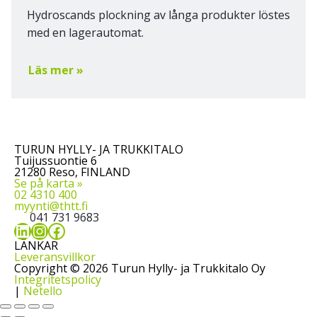
Hydroscands plockning av långa produkter löstes
med en lagerautomat.
Läs mer »
TURUN HYLLY- JA TRUKKITALO
Tuijussuontie 6
21280 Reso, FINLAND
Se på karta »
02 4310 400
myynti@thtt.fi
041 731 9683
LinkedIn
Instagram
Facebook
LÄNKAR
Leveransvillkor
Copyright © 2026 Turun Hylly- ja Trukkitalo Oy
Integritetspolicy
|
Netello