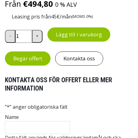
Från
€
494,80
0 % ALV
Leasing pris från
45
€/mån
(MOMS 0%)
Treston sadelstolar mängd
Lägg till i varukorg
-
+
Begär offert
Kontakta oss
KONTAKTA OSS FÖR OFFERT ELLER MER
INFORMATION
”
*
” anger obligatoriska fält
Name
Detta fält används för valideringsändamål och ska