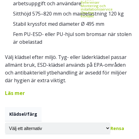
arbetsuppgift och användare
Referenser
Montering och
installationsservice
Sitthöjd 575–820 mm och maxbelastning 120 kg
Om oss
Kontakt
Stabil kryssfot med diameter Ø 495 mm
Fem PU-ESD- eller PU-hjul som bromsar när stolen
är obelastad
Välj klädsel efter miljö. Tyg- eller läderklädsel passar
allmänt bruk, ESD-klädsel används på EPA-områden
och antibakteriell ytbehandling är avsedd för miljöer
där hygien är extra viktigt.
Läs mer
Klädsel/färg
Rensa